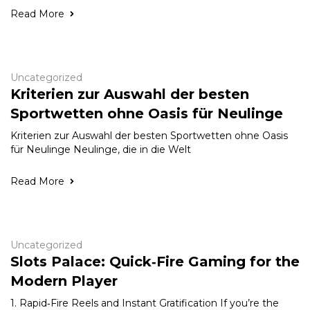
Read More
Uncategorized
Kriterien zur Auswahl der besten
Sportwetten ohne Oasis für Neulinge
Kriterien zur Auswahl der besten Sportwetten ohne Oasis
für Neulinge Neulinge, die in die Welt
Read More
Uncategorized
Slots Palace: Quick‑Fire Gaming for the
Modern Player
1. Rapid‑Fire Reels and Instant Gratification If you’re the