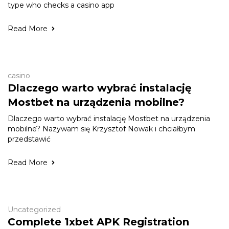
type who checks a casino app
Read More
casino
Dlaczego warto wybrać instalację
Mostbet na urządzenia mobilne?
Dlaczego warto wybrać instalację Mostbet na urządzenia
mobilne? Nazywam się Krzysztof Nowak i chciałbym
przedstawić
Read More
Uncategorized
Complete 1xbet APK Registration