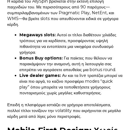
Η καρδιά του AllySpin βρίσκεται στην εκτενή επιλογή
παιχνιδιών του. Με περισσότερους από 90 παρόχους—
συμπεριλαμβανομένων των Pragmatic Play, NetEnt, και
WMS—θα βρείτε slots που απευθύνονται ειδικά σε γρήγορα
κέρδη.
Megaways slots:
Αυτοί οι τίτλοι διαθέτουν χιλιάδες
τρόπους για να κερδίσετε, προσφέροντας υψηλή
πιθανότητα να εντοπίσετε μια νικηφόρα συνδυασμό
γρήγορα.
Bonus Buy options:
Για παίκτες που θέλουν να
παρακάμψουν την αναμονή, αυτή η λειτουργία σας
επιτρέπει να αγοράσετε απευθείας μια bonus round.
Live dealer games:
Αν και τα live τραπέζια μπορεί να
είναι πιο αργά, το καζίνο προσφέρει modes “quick
play” όπου μπορείτε να τοποθετήσετε γρήγορους
πονταρισμούς χωρίς μεγάλες καθυστερήσεις.
Επειδή η πλατφόρμα εστιάζει σε γρήγορα αποτελέσματα,
πολλοί τίτλοι τονίζουν την volatility που εκρήγνυται σε μεγάλα
κέρδη μετά από λίγες μόνο περιστροφές.