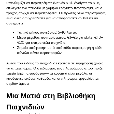
υπενθυμίζει να περιστρέψετε ένα νέο slot. Ανοίγετε το site,
επιλέγετε ένα παιχνίδι με χαμηλό ελάχιστο ποντάρισμα, και ο
τροχός αρχίζει να περιστρέφεται. Οι πρώτες δέκα περιστροφές
είναι όλες ό,τι χρειάζεστε για να αποφασίσετε αν θέλετε να
συνεχίσετε.
Τυπικό μήκος συνεδρίας: 5–10 λεπτά.
Μέσο μέγεθος πονταρίσματος: €1–€5 για slots; €10–
€20 για επιτραπέζια παιχνίδια.
Σημεία απόφασης: μετά από κάθε περιστροφή ή κάθε
σύνολο πέντε περιστροφών.
Αυτού του είδους το παιχνίδι σε κρατάει σε εγρήγορση χωρίς
να απαιτεί ώρες. Ο σχεδιασμός της πλατφόρμας υποστηρίζει
ταχεία λήψη αποφάσεων—τα κουμπιά είναι μεγάλα, οι
κινούμενες εικόνες καθαρές, και οι πληρωμές εμφανίζονται
σχεδόν άμεσα.
Μια Ματιά στη Βιβλιοθήκη
Παιχνιδιών