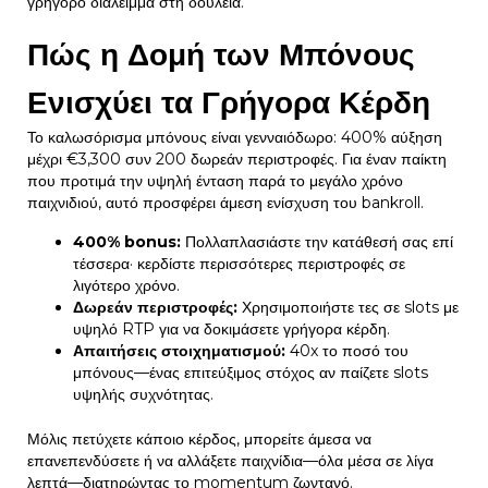
γρήγορο διάλειμμα στη δουλειά.
Πώς η Δομή των Μπόνους
Ενισχύει τα Γρήγορα Κέρδη
Το καλωσόρισμα μπόνους είναι γενναιόδωρο: 400% αύξηση
μέχρι €3,300 συν 200 δωρεάν περιστροφές. Για έναν παίκτη
που προτιμά την υψηλή ένταση παρά το μεγάλο χρόνο
παιχνιδιού, αυτό προσφέρει άμεση ενίσχυση του bankroll.
400% bonus:
Πολλαπλασιάστε την κατάθεσή σας επί
τέσσερα· κερδίστε περισσότερες περιστροφές σε
λιγότερο χρόνο.
Δωρεάν περιστροφές:
Χρησιμοποιήστε τες σε slots με
υψηλό RTP για να δοκιμάσετε γρήγορα κέρδη.
Απαιτήσεις στοιχηματισμού:
40x το ποσό του
μπόνους—ένας επιτεύξιμος στόχος αν παίζετε slots
υψηλής συχνότητας.
Μόλις πετύχετε κάποιο κέρδος, μπορείτε άμεσα να
επανεπενδύσετε ή να αλλάξετε παιχνίδια—όλα μέσα σε λίγα
λεπτά—διατηρώντας το momentum ζωντανό.