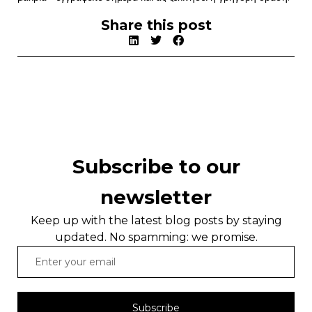
Share this post
Subscribe to our
newsletter
Keep up with the latest blog posts by staying
updated. No spamming: we promise.
Subscribe