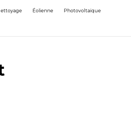
ettoyage
Éolienne
Photovoltaïque
t