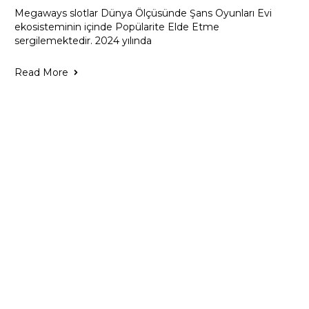
Megaways slotlar Dünya Ölçüsünde Şans Oyunları Evi
ekosisteminin içinde Popülarite Elde Etme
sergilemektedir. 2024 yılında
Read More