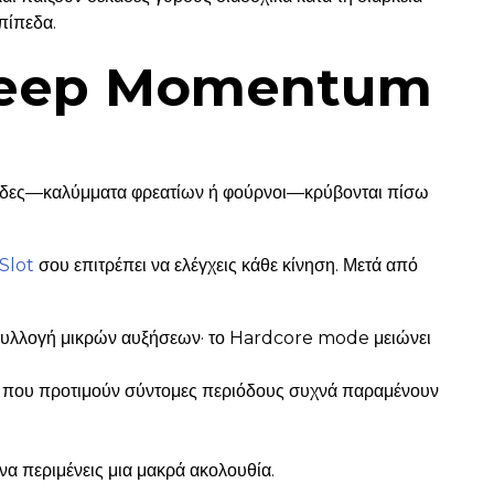
πίπεδα.
 Keep Momentum
παγίδες—καλύμματα φρεατίων ή φούρνοι—κρύβονται πίσω
Slot
σου επιτρέπει να ελέγχεις κάθε κίνηση. Μετά από
 συλλογή μικρών αυξήσεων· το Hardcore mode μειώνει
ες που προτιμούν σύντομες περιόδους συχνά παραμένουν
α περιμένεις μια μακρά ακολουθία.