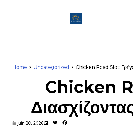
Home
Uncategorized
Chicken Road Slot: Γρήγο
Chicken R
Διασχίζοντα
juin 20, 2026