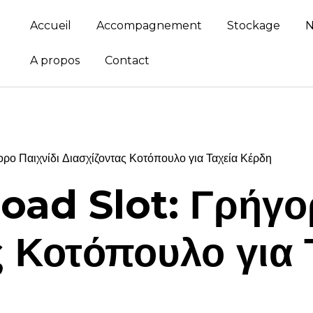
Accueil
Accompagnement
Stockage
N
A propos
Contact
ρο Παιχνίδι Διασχίζοντας Κοτόπουλο για Ταχεία Κέρδη
oad Slot: Γρήγορ
ς Κοτόπουλο για 