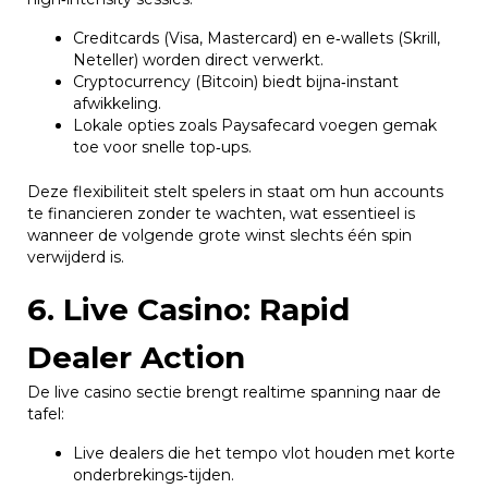
Creditcards (Visa, Mastercard) en e‑wallets (Skrill,
Neteller) worden direct verwerkt.
Cryptocurrency (Bitcoin) biedt bijna‑instant
afwikkeling.
Lokale opties zoals Paysafecard voegen gemak
toe voor snelle top‑ups.
Deze flexibiliteit stelt spelers in staat om hun accounts
te financieren zonder te wachten, wat essentieel is
wanneer de volgende grote winst slechts één spin
verwijderd is.
6. Live Casino: Rapid
Dealer Action
De live casino sectie brengt realtime spanning naar de
tafel:
Live dealers die het tempo vlot houden met korte
onderbrekings‑tijden.