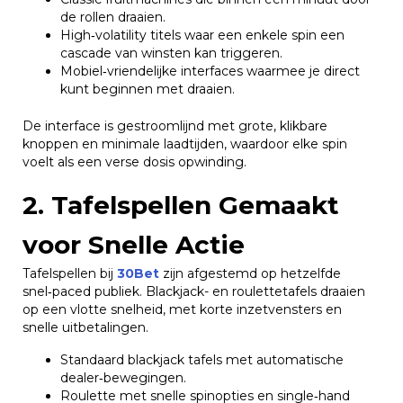
de rollen draaien.
High‑volatility titels waar een enkele spin een
cascade van winsten kan triggeren.
Mobiel‑vriendelijke interfaces waarmee je direct
kunt beginnen met draaien.
De interface is gestroomlijnd met grote, klikbare
knoppen en minimale laadtijden, waardoor elke spin
voelt als een verse dosis opwinding.
2. Tafelspellen Gemaakt
voor Snelle Actie
Tafelspellen bij
30Bet
zijn afgestemd op hetzelfde
snel‑paced publiek. Blackjack- en roulettetafels draaien
op een vlotte snelheid, met korte inzetvensters en
snelle uitbetalingen.
Standaard blackjack tafels met automatische
dealer‑bewegingen.
Roulette met snelle spinopties en single‑hand