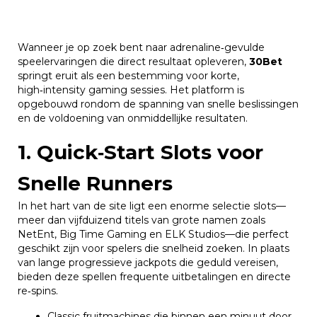
Wanneer je op zoek bent naar adrenaline‑gevulde
speelervaringen die direct resultaat opleveren,
30Bet
springt eruit als een bestemming voor korte,
high‑intensity gaming sessies. Het platform is
opgebouwd rondom de spanning van snelle beslissingen
en de voldoening van onmiddellijke resultaten.
1. Quick‑Start Slots voor
Snelle Runners
In het hart van de site ligt een enorme selectie slots—
meer dan vijfduizend titels van grote namen zoals
NetEnt, Big Time Gaming en ELK Studios—die perfect
geschikt zijn voor spelers die snelheid zoeken. In plaats
van lange progressieve jackpots die geduld vereisen,
bieden deze spellen frequente uitbetalingen en directe
re‑spins.
Classic fruitmachines die binnen een minuut door