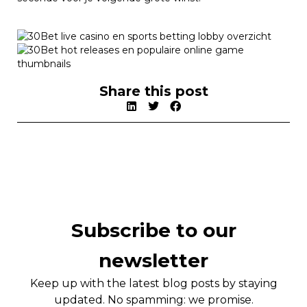
Share this post
Subscribe to our
newsletter
Keep up with the latest blog posts by staying
updated. No spamming: we promise.