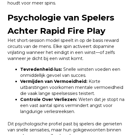
houdt voor meer spins.
Psychologie van Spelers
Achter Rapid Fire Play
Het short‑session model speelt in op de basis reward
circuits van de mens. Elke spin activeert dopamine
vrijlating wanneer het eindigt in een winst—of zelfs
wanneer je dicht bij een winst komt.
Tevredenheid‑lus:
Snelle winsten voeden een
onmiddellijk gevoel van succes.
Vermijden van Vermoeidheid:
Korte
uitbarstingen voorkomen mentale vermoeidheid
die vaak lange speelsessies teistert.
Controle Over Verliezen:
Weten dat je stopt na
een vast aantal spins vermindert angst voor
langdurige verliesreeksen.
Dit psychologische profiel past bij spelers die genieten
van snelle sensaties, maar hun gokgewoonten binnen