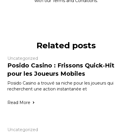
with our Terms and Conditions.
Related posts
Uncategorized
Posido Casino : Frissons Quick‑Hit
pour les Joueurs Mobiles
Posido Casino a trouvé sa niche pour les joueurs qui
recherchent une action instantanée et
Read More
Uncategorized