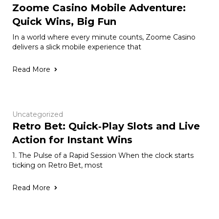
Zoome Casino Mobile Adventure:
Quick Wins, Big Fun
In a world where every minute counts, Zoome Casino
delivers a slick mobile experience that
Read More
Uncategorized
Retro Bet: Quick‑Play Slots and Live
Action for Instant Wins
1. The Pulse of a Rapid Session When the clock starts
ticking on Retro Bet, most
Read More