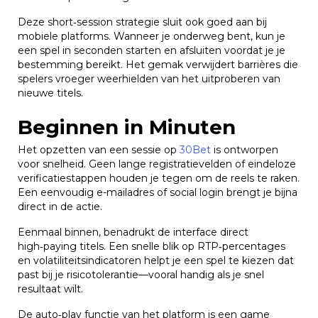
Deze short‑session strategie sluit ook goed aan bij
mobiele platforms. Wanneer je onderweg bent, kun je
een spel in seconden starten en afsluiten voordat je je
bestemming bereikt. Het gemak verwijdert barrières die
spelers vroeger weerhielden van het uitproberen van
nieuwe titels.
Beginnen in Minuten
Het opzetten van een sessie op
30Bet
is ontworpen
voor snelheid. Geen lange registratievelden of eindeloze
verificatiestappen houden je tegen om de reels te raken.
Een eenvoudig e-mailadres of social login brengt je bijna
direct in de actie.
Eenmaal binnen, benadrukt de interface direct
high‑paying titels. Een snelle blik op RTP‑percentages
en volatiliteitsindicatoren helpt je een spel te kiezen dat
past bij je risicotolerantie—vooral handig als je snel
resultaat wilt.
De auto‑play functie van het platform is een game