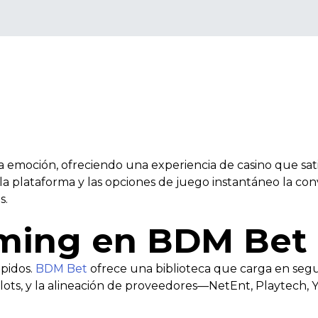
 emoción, ofreciendo una experiencia de casino que sati
e la plataforma y las opciones de juego instantáneo la co
s.
aming en BDM Bet
ápidos.
BDM Bet
ofrece una biblioteca que carga en segu
slots, y la alineación de proveedores—NetEnt, Playtech,