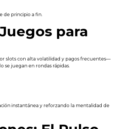
de principio a fin.
 Juegos para
or slots con alta volatilidad y pagos frecuentes—
do se juegan en rondas rápidas.
ación instantánea y reforzando la mentalidad de