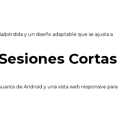
ia/pérdida y un diseño adaptable que se ajusta a
 Sesiones Cortas
uarios de Android y una vista web responsive para