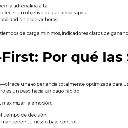
n la adrenalina alta.
blecer un objetivo de ganancia rápida.
ilidad sin esperar horas.
d: tiempos de carga mínimos, indicadores claros de gananc
First: Por qué las
S—ofrece una experiencia totalmente optimizada para us
iro es un paso hacia un pago rápido.
ón, maximizar la emoción.
l tiempo de decisión.
 mantienen tu riesgo bajo control.