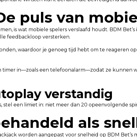
 De puls van mobi
komen, is wat mobiele spelers verslaafd houdt. BDM Bet
lle feedbackloop versterken.
nden, waardoor je genoeg tijd hebt om te reageren op wi
k een timer in—zoals een telefoonalarm—zodat ze kunnen 
utoplay verstandig
, stel een limiet in: niet meer dan 20 opeenvolgende spi
behandeld als sne
Blackjack worden aangepast voor snelheid op BDM Bet’s m