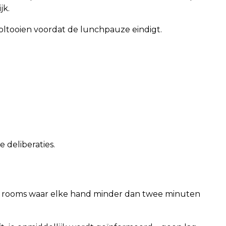
jk.
voltooien voordat de lunchpauze eindigt.
 deliberaties.
er rooms waar elke hand minder dan twee minuten