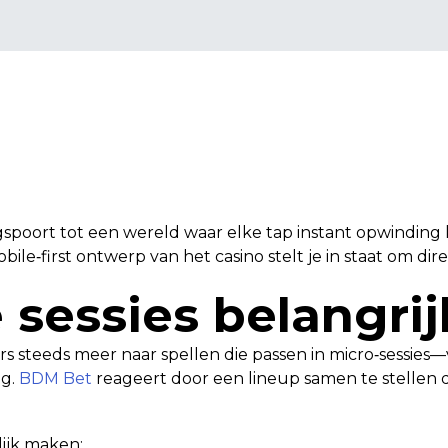
spoort tot een wereld waar elke tap instant opwinding 
le‑first ontwerp van het casino stelt je in staat om dir
sessies belangrijk
lers steeds meer naar spellen die passen in micro‑sessies
ag.
BDM Bet
reageert door een lineup samen te stellen di
lijk maken: