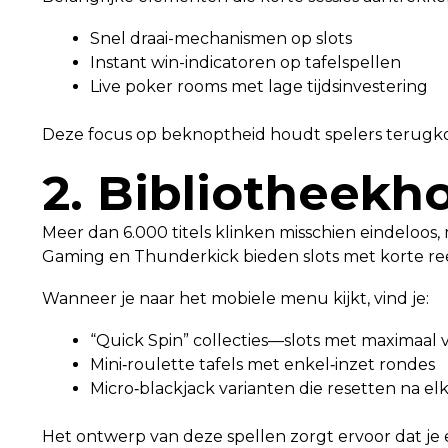
Snel draai-mechanismen op slots
Instant win-indicatoren op tafelspellen
Live poker rooms met lage tijdsinvestering
Deze focus op beknoptheid houdt spelers terugko
2. Bibliotheekh
Meer dan 6.000 titels klinken misschien eindeloos,
Gaming en Thunderkick bieden slots met korte reels
Wanneer je naar het mobiele menu kijkt, vind je:
“Quick Spin” collecties—slots met maximaal vi
Mini‑roulette tafels met enkel‑inzet rondes
Micro‑blackjack varianten die resetten na e
Het ontwerp van deze spellen zorgt ervoor dat je e