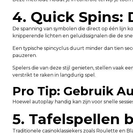
4. Quick Spins:
De spanning van symbolen die direct op één lijn 
knipperende lichten en geluidssignalen die de sne
Een typische spincyclus duurt minder dan tien seco
pauzeren.
Spelers die van deze stijl genieten, stellen vaa
verstrikt te raken in langdurig spel.
Pro Tip: Gebruik A
Hoewel autoplay handig kan zijn voor snelle sessies
5. Tafelspellen 
Traditionele casinoklassiekers zoals Roulette en 