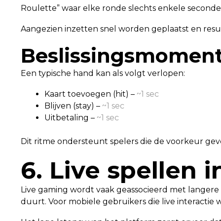
Roulette” waar elke ronde slechts enkele seconden
Aangezien inzetten snel worden geplaatst en resul
Beslissingsmoment 
Een typische hand kan als volgt verlopen:
Kaart toevoegen (hit) –
~1 sec
Blijven (stay) –
~1 sec
Uitbetaling –
~1 sec
Dit ritme ondersteunt spelers die de voorkeur geve
6. Live spellen
Live gaming wordt vaak geassocieerd met langere
duurt. Voor mobiele gebruikers die live interactie 