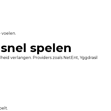
 voelen.
snel spelen
lheid verlangen. Providers zoals NetEnt, Yggdrasil
elt.