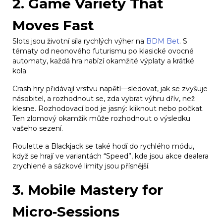
2. Game Variety That
Moves Fast
Slots jsou životní síla rychlých výher na
BDM Bet
. S
tématy od neonového futurismu po klasické ovocné
automaty, každá hra nabízí okamžité výplaty a krátké
kola.
Crash hry přidávají vrstvu napětí—sledovat, jak se zvyšuje
násobitel, a rozhodnout se, zda vybrat výhru dřív, než
klesne. Rozhodovací bod je jasný: kliknout nebo počkat.
Ten zlomový okamžik může rozhodnout o výsledku
vašeho sezení.
Roulette a Blackjack se také hodí do rychlého módu,
když se hrají ve variantách “Speed”, kde jsou akce dealera
zrychlené a sázkové limity jsou přísnější.
3. Mobile Mastery for
Micro‑Sessions