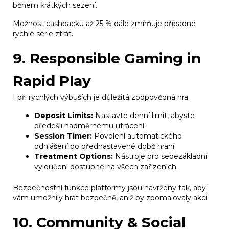
během krátkých sezení.
Možnost cashbacku až 25 % dále zmírňuje případné
rychlé série ztrát.
9. Responsible Gaming in
Rapid Play
I při rychlých výbuších je důležitá zodpovědná hra.
Deposit Limits:
Nastavte denní limit, abyste
předešli nadměrnému utrácení.
Session Timer:
Povolení automatického
odhlášení po přednastavené době hraní.
Treatment Options:
Nástroje pro sebezákladní
vyloučení dostupné na všech zařízeních.
Bezpečnostní funkce platformy jsou navrženy tak, aby
vám umožnily hrát bezpečně, aniž by zpomalovaly akci.
10. Community & Social