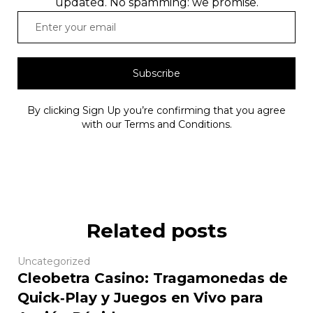
updated. No spamming: we promise.
Subscribe
By clicking Sign Up you’re confirming that you agree
with our Terms and Conditions.
Related posts
Uncategorized
Cleobetra Casino: Tragamonedas de
Quick‑Play y Juegos en Vivo para