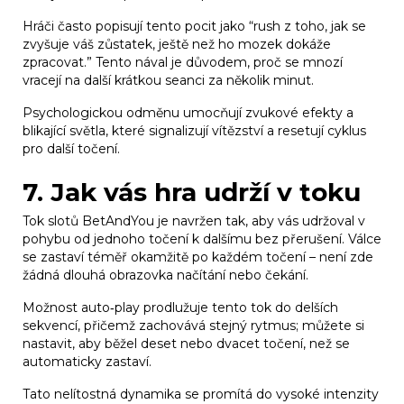
Hráči často popisují tento pocit jako “rush z toho, jak se
zvyšuje váš zůstatek, ještě než ho mozek dokáže
zpracovat.” Tento nával je důvodem, proč se mnozí
vracejí na další krátkou seanci za několik minut.
Psychologickou odměnu umocňují zvukové efekty a
blikající světla, které signalizují vítězství a resetují cyklus
pro další točení.
7. Jak vás hra udrží v toku
Tok slotů BetAndYou je navržen tak, aby vás udržoval v
pohybu od jednoho točení k dalšímu bez přerušení. Válce
se zastaví téměř okamžitě po každém točení – není zde
žádná dlouhá obrazovka načítání nebo čekání.
Možnost auto‑play prodlužuje tento tok do delších
sekvencí, přičemž zachovává stejný rytmus; můžete si
nastavit, aby běžel deset nebo dvacet točení, než se
automaticky zastaví.
Tato nelítostná dynamika se promítá do vysoké intenzity