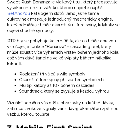
Sweet Rush Bonanza je vlajkový titul, který představuje
vysokou intenzitu zážitku, kterou najdete napříč
BetAndYou
katalogem slotů. Jeho jasné téma
cukrovinek maskuje jednoduchý mechanický engine,
který odměňuje hráče okamžitými free spiny, kdykoliv se
objeví shodné symboly.
RTP hry se pohybuje kolem 96 %, ale co hráče opravdu
vzrušuje, je funkce “Bonanza” – cascading reel, který
může spustit více výherních vrstev během jednoho kola,
což vám dává šanci na velké výplaty během několika
kliknutí.
Rozložení tří válců s wild symboly
Okamžité free spiny při scatter symbolech
Multiplikátory až 10× během cascades
Soundtrack, který se zvyšuje s každou výhrou
Vizuální odměna vás drží u obrazovky na krátké dávky,
zatímco zvukové signály vám dávají okamžitou zpětnou
vazbu, kterou toužíte.
3. Mobile‑First Sprint