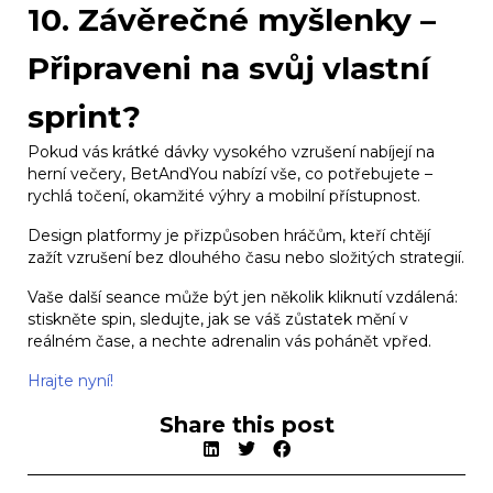
10. Závěrečné myšlenky –
Připraveni na svůj vlastní
sprint?
Pokud vás krátké dávky vysokého vzrušení nabíjejí na
herní večery, BetAndYou nabízí vše, co potřebujete –
rychlá točení, okamžité výhry a mobilní přístupnost.
Design platformy je přizpůsoben hráčům, kteří chtějí
zažít vzrušení bez dlouhého času nebo složitých strategií.
Vaše další seance může být jen několik kliknutí vzdálená:
stiskněte spin, sledujte, jak se váš zůstatek mění v
reálném čase, a nechte adrenalin vás pohánět vpřed.
Hrajte nyní!
Share this post