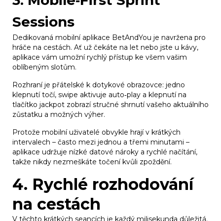
Sessions
Dedikovaná mobilní aplikace BetAndYou je navržena pro
hráče na cestách. Ať už čekáte na let nebo jste u kávy,
aplikace vám umožní rychlý přístup ke všem vašim
oblíbeným slotům.
Rozhraní je přátelské k dotykové obrazovce: jedno
klepnutí točí, swipe aktivuje auto‑play a klepnutí na
tlačítko jackpot zobrazí stručné shrnutí vašeho aktuálního
zůstatku a možných výher.
Protože mobilní uživatelé obvykle hrají v krátkých
intervalech – často mezi jednou a třemi minutami –
aplikace udržuje nízké datové nároky a rychlé načítání,
takže nikdy nezmeškáte točení kvůli zpoždění.
4. Rychlé rozhodování
na cestách
V těchto krátkých seancích je každý milisekunda důležitá.