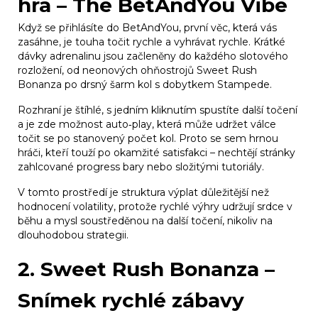
hra – The BetAndYou Vibe
Když se přihlásíte do BetAndYou, první věc, která vás
zasáhne, je touha točit rychle a vyhrávat rychle. Krátké
dávky adrenalinu jsou začleněny do každého slotového
rozložení, od neonových ohňostrojů Sweet Rush
Bonanza po drsný šarm kol s dobytkem Stampede.
Rozhraní je štíhlé, s jedním kliknutím spustíte další točení
a je zde možnost auto‑play, která může udržet válce
točit se po stanovený počet kol. Proto se sem hrnou
hráči, kteří touží po okamžité satisfakci – nechtějí stránky
zahlcované progress bary nebo složitými tutoriály.
V tomto prostředí je struktura výplat důležitější než
hodnocení volatility, protože rychlé výhry udržují srdce v
běhu a mysl soustředěnou na další točení, nikoliv na
dlouhodobou strategii.
2. Sweet Rush Bonanza –
Snímek rychlé zábavy