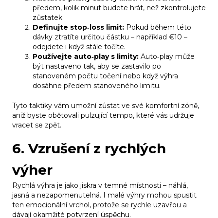
předem, kolik minut budete hrát, než zkontrolujete
zůstatek.
Definujte stop‑loss limit:
Pokud během této
dávky ztratíte určitou částku – například €10 –
odejdete i když stále točíte.
Používejte auto‑play s limity:
Auto‑play může
být nastaveno tak, aby se zastavilo po
stanoveném počtu točení nebo když výhra
dosáhne předem stanoveného limitu.
Tyto taktiky vám umožní zůstat ve své komfortní zóně,
aniž byste obětovali pulzující tempo, které vás udržuje
vracet se zpět.
6. Vzrušení z rychlých
výher
Rychlá výhra je jako jiskra v temné místnosti – náhlá,
jasná a nezapomenutelná. I malé výhry mohou spustit
ten emocionální vrchol, protože se rychle uzavřou a
dávají okamžité potvrzení úspěchu.