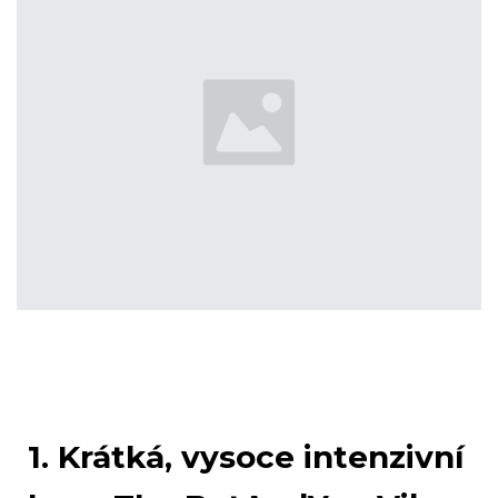
1. Krátká, vysoce intenzivní