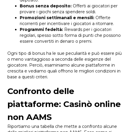
deposito.
Bonus senza deposito:
Offerti ai giocatori per
provare i giochi senza spendere soldi.
Promozioni settimanali e mensili:
Offerte
ricorrenti per incentivare i giocatori a ritornare.
Programmi fedeltà:
Rewards per i giocatori
regolari, spesso sotto forma di punti che possono
essere convertiti in denaro o premi.
Ogni tipo di bonus ha le sue peculiarità e può essere più
o meno vantaggioso a seconda delle esigenze del
giocatore. Perciò, esaminiamo alcune piattaforme in
crescita e vediamo quali offrono le migliori condizioni in
base a questi criteri.
Confronto delle
piattaforme: Casinò online
non AAMS
Riportiamo una tabella che mette a confronto alcune