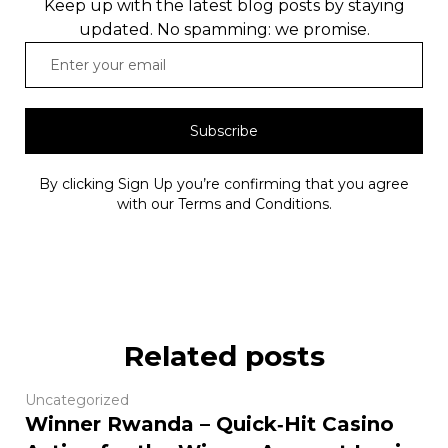
Keep up with the latest blog posts by staying
updated. No spamming: we promise.
Subscribe
By clicking Sign Up you’re confirming that you agree
with our Terms and Conditions.
Related posts
Uncategorized
Winner Rwanda – Quick‑Hit Casino