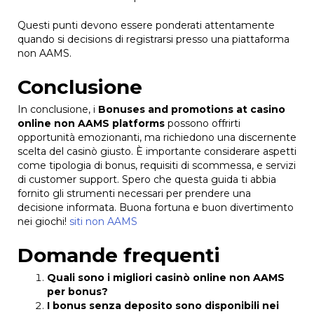
Questi punti devono essere ponderati attentamente
quando si decisions di registrarsi presso una piattaforma
non AAMS.
Conclusione
In conclusione, i
Bonuses and promotions at casino
online non AAMS platforms
possono offrirti
opportunità emozionanti, ma richiedono una discernente
scelta del casinò giusto. È importante considerare aspetti
come tipologia di bonus, requisiti di scommessa, e servizi
di customer support. Spero che questa guida ti abbia
fornito gli strumenti necessari per prendere una
decisione informata. Buona fortuna e buon divertimento
nei giochi!
siti non AAMS
Domande frequenti
Quali sono i migliori casinò online non AAMS
per bonus?
I bonus senza deposito sono disponibili nei