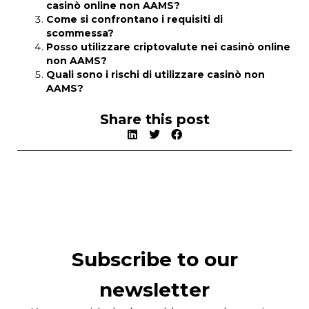
casinò online non AAMS?
Come si confrontano i requisiti di
scommessa?
Posso utilizzare criptovalute nei casinò online
non AAMS?
Quali sono i rischi di utilizzare casinò non
AAMS?
Share this post
Subscribe to our
newsletter