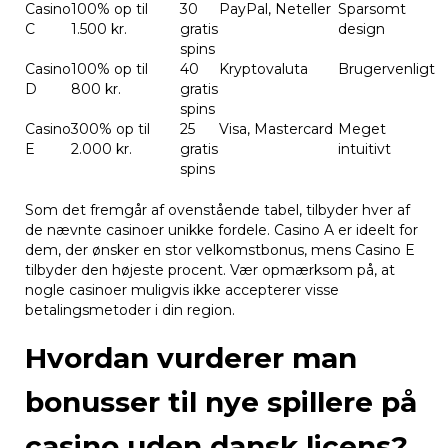
Casino
100% op til
30
PayPal, Neteller
Sparsomt
C
1.500 kr.
gratis
design
spins
Casino
100% op til
40
Kryptovaluta
Brugervenligt
D
800 kr.
gratis
spins
Casino
300% op til
25
Visa, Mastercard
Meget
E
2.000 kr.
gratis
intuitivt
spins
Som det fremgår af ovenstående tabel, tilbyder hver af
de nævnte casinoer unikke fordele. Casino A er ideelt for
dem, der ønsker en stor velkomstbonus, mens Casino E
tilbyder den højeste procent. Vær opmærksom på, at
nogle casinoer muligvis ikke accepterer visse
betalingsmetoder i din region.
Hvordan vurderer man
bonusser til nye spillere på
casino uden dansk licens?