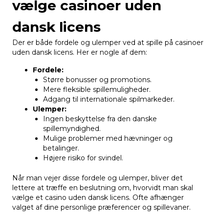
vælge casinoer uden
dansk licens
Der er både fordele og ulemper ved at spille på casinoer
uden dansk licens. Her er nogle af dem:
Fordele:
Større bonusser og promotions.
Mere fleksible spillemuligheder.
Adgang til internationale spilmarkeder.
Ulemper:
Ingen beskyttelse fra den danske
spillemyndighed.
Mulige problemer med hævninger og
betalinger.
Højere risiko for svindel.
Når man vejer disse fordele og ulemper, bliver det
lettere at træffe en beslutning om, hvorvidt man skal
vælge et casino uden dansk licens. Ofte afhænger
valget af dine personlige præferencer og spillevaner.