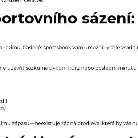
 vzrušení čerstvé.
portovního sázení
 režimu, Casinia’s sportsbook vám umožní rychle vsadit n
hle uzavřít sázku na úvodní kurz nebo poslední minutu 
díl.
zy.
šímu zápasu—neexistuje žádná prodleva, která by vás nuti