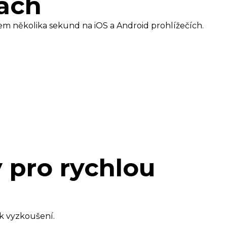
tách
em několika sekund na iOS a Android prohlížečích.
y pro rychlou
k vyzkoušení.