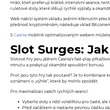
Hráči, kteří preferují krátké, intenzivní seance, 
ruletové stoly, které slibují rychlé výplaty a okamži
Web nabízí systém vkladu jedním kliknutím přes kre
přednost kryptoměnám, následuje vklad Bitcoinem
S
Casinia
mobilně optimalizovaným webem můžete přej
Slot Surges: Jak
Slotové hry jsou jádrem Casinia’s fast‑play přitažli
minutu a poskytují okamžité spouštění bonusů.
Proč jsou tyto hry tak poutavé? Je to kombinace k
oznámení o „výhře“, které by mohlo zpoždět.
Pro maximalizaci vašich rychlých seancí:
Vyberte sloty s nižší volatilitou pro časté, ale
Před začátkem si nastavte pevnou částku sáz