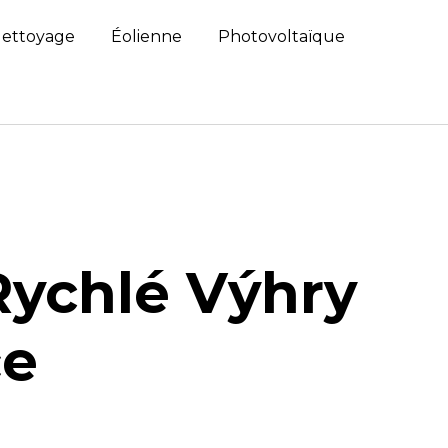
ettoyage
Éolienne
Photovoltaïque
 Rychlé Výhry
če