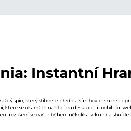
nia: Instantní Hr
k každý spin, který stihnete před dalším hovorem nebo p
hrami, které se okamžitě načítají na desktopu i mobilním 
ysokém rozlišení se načte během několika sekund a shuffl