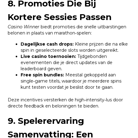
8. Promoties Die Bij
Kortere Sessies Passen
Casino Winner
biedt promoties die snelle uitbarstingen
belonen in plaats van marathon‑spelen:
Dagelijkse cash drops:
Kleine prijzen die na elke
spin in geselecteerde slots worden uitgereikt.
Live casino toernooien:
Tijdgebonden
evenementen die je direct updates van de
leaderboard geven.
Free spin bundles:
Meestal gekoppeld aan
single‑game titels, waardoor je meerdere spins
kunt testen voordat je beslist door te gaan.
Deze incentives versterken de high‑intensity‑lus door
directe feedback en beloningen te bieden.
9. Spelerervaring
Samenvatting: Een