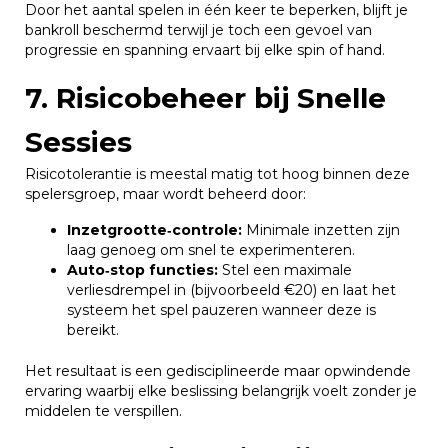
Door het aantal spelen in één keer te beperken, blijft je
bankroll beschermd terwijl je toch een gevoel van
progressie en spanning ervaart bij elke spin of hand.
7. Risicobeheer bij Snelle
Sessies
Risicotolerantie is meestal matig tot hoog binnen deze
spelersgroep, maar wordt beheerd door:
Inzetgrootte‑controle:
Minimale inzetten zijn
laag genoeg om snel te experimenteren.
Auto‑stop functies:
Stel een maximale
verliesdrempel in (bijvoorbeeld €20) en laat het
systeem het spel pauzeren wanneer deze is
bereikt.
Het resultaat is een gedisciplineerde maar opwindende
ervaring waarbij elke beslissing belangrijk voelt zonder je
middelen te verspillen.