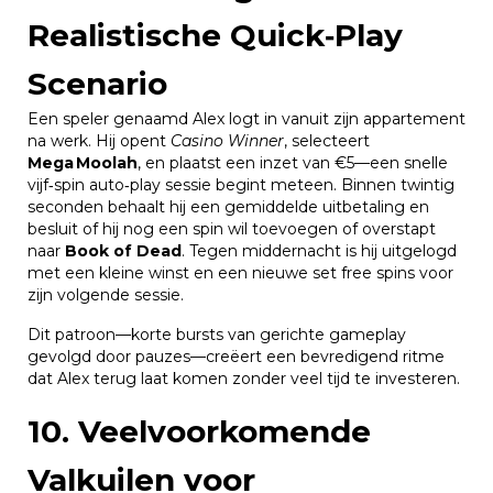
Realistische Quick‑Play
Scenario
Een speler genaamd Alex logt in vanuit zijn appartement
na werk. Hij opent
Casino Winner
, selecteert
Mega Moolah
, en plaatst een inzet van €5—een snelle
vijf‑spin auto‑play sessie begint meteen. Binnen twintig
seconden behaalt hij een gemiddelde uitbetaling en
besluit of hij nog een spin wil toevoegen of overstapt
naar
Book of Dead
. Tegen middernacht is hij uitgelogd
met een kleine winst en een nieuwe set free spins voor
zijn volgende sessie.
Dit patroon—korte bursts van gerichte gameplay
gevolgd door pauzes—creëert een bevredigend ritme
dat Alex terug laat komen zonder veel tijd te investeren.
10. Veelvoorkomende
Valkuilen voor