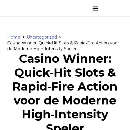
Home
Uncategorized
Casino Winner: Quick‑Hit Slots & Rapid‑Fire Action voor
de Moderne High‑Intensity Speler
Casino Winner:
Quick‑Hit Slots &
Rapid‑Fire Action
voor de Moderne
High‑Intensity
Speler