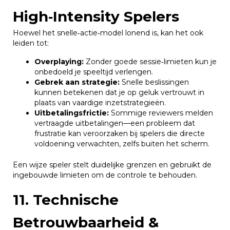
High‑Intensity Spelers
Hoewel het snelle‑actie‑model lonend is, kan het ook
leiden tot:
Overplaying:
Zonder goede sessie‑limieten kun je
onbedoeld je speeltijd verlengen.
Gebrek aan strategie:
Snelle beslissingen
kunnen betekenen dat je op geluk vertrouwt in
plaats van vaardige inzetstrategieën.
Uitbetalingsfrictie:
Sommige reviewers melden
vertraagde uitbetalingen—een probleem dat
frustratie kan veroorzaken bij spelers die directe
voldoening verwachten, zelfs buiten het scherm.
Een wijze speler stelt duidelijke grenzen en gebruikt de
ingebouwde limieten om de controle te behouden.
11. Technische
Betrouwbaarheid &