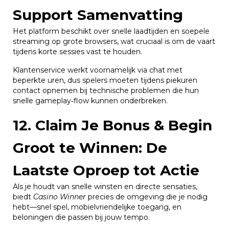
Support Samenvatting
Het platform beschikt over snelle laadtijden en soepele
streaming op grote browsers, wat cruciaal is om de vaart
tijdens korte sessies vast te houden.
Klantenservice werkt voornamelijk via chat met
beperkte uren, dus spelers moeten tijdens piekuren
contact opnemen bij technische problemen die hun
snelle gameplay‑flow kunnen onderbreken.
12. Claim Je Bonus & Begin
Groot te Winnen: De
Laatste Oproep tot Actie
Als je houdt van snelle winsten en directe sensaties,
biedt
Casino Winner
precies de omgeving die je nodig
hebt—snel spel, mobielvriendelijke toegang, en
beloningen die passen bij jouw tempo.