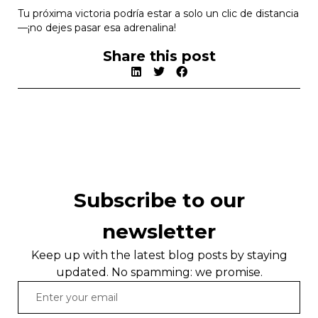
Tu próxima victoria podría estar a solo un clic de distancia
—¡no dejes pasar esa adrenalina!
Share this post
Subscribe to our
newsletter
Keep up with the latest blog posts by staying
updated. No spamming: we promise.