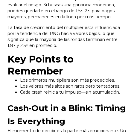
evaluar el riesgo. Si buscas una ganancia moderada,
puedes quedarte en el rango de 1.5×–2×; para pagos
mayores, permaneces en la línea por más tiempo.
La tasa de crecimiento del multiplier está influenciada
por la tendencia del RNG hacia valores bajos, lo que
significa que la mayoría de las rondas terminan entre
1.8× y 2.5× en promedio.
Key Points to
Remember
Los primeros multipliers son más predecibles.
Los valores más altos son raros pero tentadores.
Cada crash reinicia tu impulso—sin acumulación.
Cash‑Out in a Blink: Timing
Is Everything
El momento de decidir es la parte más emocionante. Un