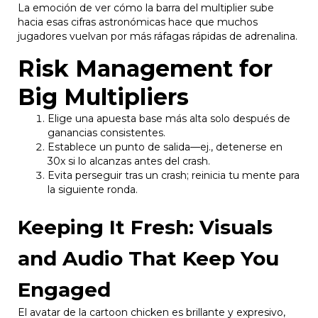
La emoción de ver cómo la barra del multiplier sube
hacia esas cifras astronómicas hace que muchos
jugadores vuelvan por más ráfagas rápidas de adrenalina.
Risk Management for
Big Multipliers
Elige una apuesta base más alta solo después de
ganancias consistentes.
Establece un punto de salida—ej., detenerse en
30x si lo alcanzas antes del crash.
Evita perseguir tras un crash; reinicia tu mente para
la siguiente ronda.
Keeping It Fresh: Visuals
and Audio That Keep You
Engaged
El avatar de la cartoon chicken es brillante y expresivo,