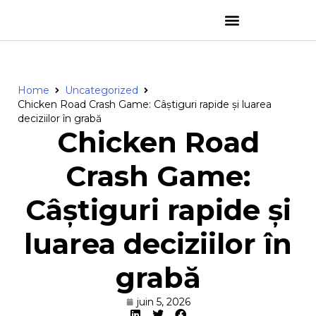
Home
Uncategorized
Chicken Road Crash Game: Câștiguri rapide și luarea
deciziilor în grabă
Chicken Road
Crash Game:
Câștiguri rapide și
luarea deciziilor în
grabă
juin 5, 2026