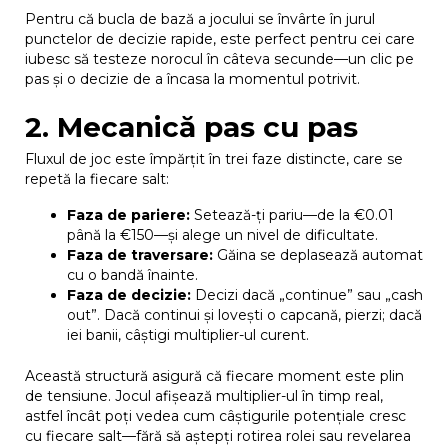
Pentru că bucla de bază a jocului se învârte în jurul
punctelor de decizie rapide, este perfect pentru cei care
iubesc să testeze norocul în câteva secunde—un clic pe
pas și o decizie de a încasa la momentul potrivit.
2. Mecanică pas cu pas
Fluxul de joc este împărțit în trei faze distincte, care se
repetă la fiecare salt:
Faza de pariere:
Setează-ți pariu—de la €0.01
până la €150—și alege un nivel de dificultate.
Faza de traversare:
Găina se deplasează automat
cu o bandă înainte.
Faza de decizie:
Decizi dacă „continue” sau „cash
out”. Dacă continui și lovești o capcană, pierzi; dacă
iei banii, câștigi multiplier-ul curent.
Această structură asigură că fiecare moment este plin
de tensiune. Jocul afișează multiplier-ul în timp real,
astfel încât poți vedea cum câștigurile potențiale cresc
cu fiecare salt—fără să aștepți rotirea rolei sau revelarea