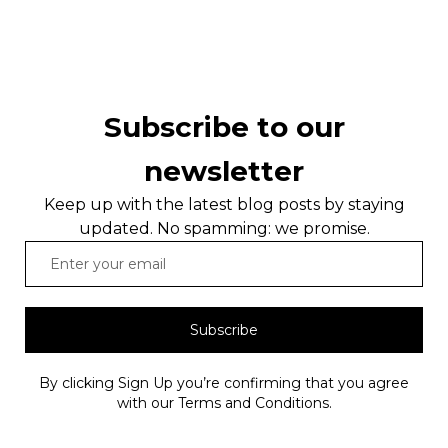
Subscribe to our
newsletter
Keep up with the latest blog posts by staying
updated. No spamming: we promise.
Subscribe
By clicking Sign Up you’re confirming that you agree
with our Terms and Conditions.