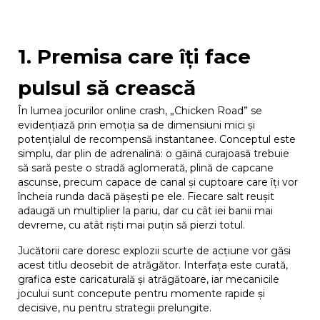
1. Premisa care îți face
pulsul să crească
În lumea jocurilor online crash, „Chicken Road” se
evidențiază prin emoția sa de dimensiuni mici și
potențialul de recompensă instantanee. Conceptul este
simplu, dar plin de adrenalină: o găină curajoasă trebuie
să sară peste o stradă aglomerată, plină de capcane
ascunse, precum capace de canal și cuptoare care îți vor
încheia runda dacă pășești pe ele. Fiecare salt reușit
adaugă un multiplier la pariu, dar cu cât iei banii mai
devreme, cu atât riști mai puțin să pierzi totul.
Jucătorii care doresc explozii scurte de acțiune vor găsi
acest titlu deosebit de atrăgător. Interfața este curată,
grafica este caricaturală și atrăgătoare, iar mecanicile
jocului sunt concepute pentru momente rapide și
decisive, nu pentru strategii prelungite.