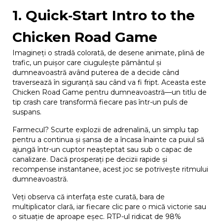
1. Quick‑Start Intro to the
Chicken Road Game
Imagineți o stradă colorată, de desene animate, plină de
trafic, un puișor care ciugulește pământul și
dumneavoastră având puterea de a decide când
traversează în siguranță sau când va fi fript. Aceasta este
Chicken Road Game pentru dumneavoastră—un titlu de
tip crash care transformă fiecare pas într-un puls de
suspans.
Farmecul? Scurte explozii de adrenalină, un simplu tap
pentru a continua și șansa de a încasa înainte ca puiul să
ajungă într-un cuptor neașteptat sau sub o capac de
canalizare. Dacă prosperați pe decizii rapide și
recompense instantanee, acest joc se potrivește ritmului
dumneavoastră.
Veți observa că interfața este curată, bara de
multiplicator clară, iar fiecare clic pare o mică victorie sau
o situație de aproape eșec. RTP-ul ridicat de 98%