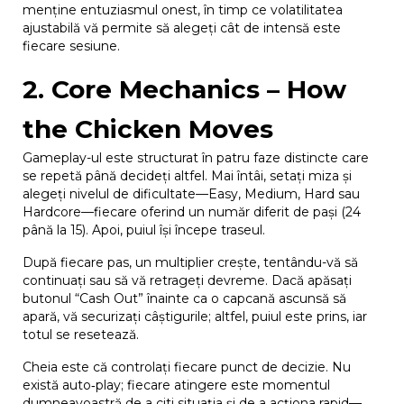
menține entuziasmul onest, în timp ce volatilitatea
ajustabilă vă permite să alegeți cât de intensă este
fiecare sesiune.
2. Core Mechanics – How
the Chicken Moves
Gameplay-ul este structurat în patru faze distincte care
se repetă până decideți altfel. Mai întâi, setați miza și
alegeți nivelul de dificultate—Easy, Medium, Hard sau
Hardcore—fiecare oferind un număr diferit de pași (24
până la 15). Apoi, puiul își începe traseul.
După fiecare pas, un multiplier crește, tentându-vă să
continuați sau să vă retrageți devreme. Dacă apăsați
butonul “Cash Out” înainte ca o capcană ascunsă să
apară, vă securizați câștigurile; altfel, puiul este prins, iar
totul se resetează.
Cheia este că controlați fiecare punct de decizie. Nu
există auto‑play; fiecare atingere este momentul
dumneavoastră de a citi situația și de a acționa rapid—