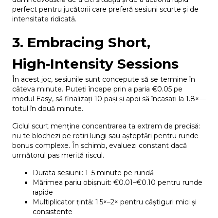
perfect pentru jucătorii care preferă sesiuni scurte și de
intensitate ridicată.
3. Embracing Short,
High‑Intensity Sessions
În acest joc, sesiunile sunt concepute să se termine în
câteva minute. Puteți începe prin a paria €0.05 pe
modul Easy, să finalizați 10 pași și apoi să încasați la 1.8×—
totul în două minute.
Ciclul scurt menține concentrarea ta extrem de precisă:
nu te blochezi pe rotiri lungi sau așteptări pentru runde
bonus complexe. În schimb, evaluezi constant dacă
următorul pas merită riscul.
Durata sesiunii: 1–5 minute pe rundă
Mărimea pariu obișnuit: €0.01–€0.10 pentru runde
rapide
Multiplicator țintă: 1.5×–2× pentru câștiguri mici și
consistente