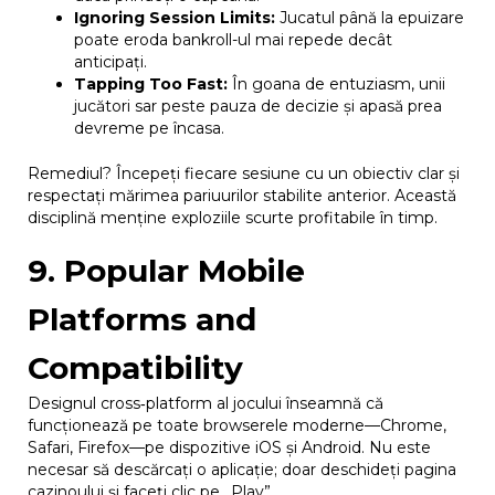
Ignoring Session Limits:
Jucatul până la epuizare
poate eroda bankroll-ul mai repede decât
anticipați.
Tapping Too Fast:
În goana de entuziasm, unii
jucători sar peste pauza de decizie și apasă prea
devreme pe încasa.
Remediul? Începeți fiecare sesiune cu un obiectiv clar și
respectați mărimea pariuurilor stabilite anterior. Această
disciplină menține exploziile scurte profitabile în timp.
9. Popular Mobile
Platforms and
Compatibility
Designul cross‑platform al jocului înseamnă că
funcționează pe toate browserele moderne—Chrome,
Safari, Firefox—pe dispozitive iOS și Android. Nu este
necesar să descărcați o aplicație; doar deschideți pagina
cazinoului și faceți clic pe „Play”.