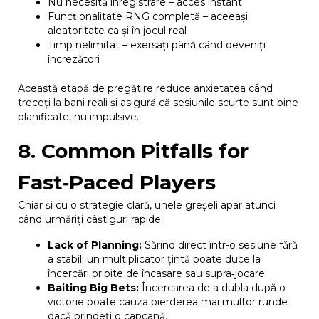
Nu necesită înregistrare – acces instant
Funcționalitate RNG completă – aceeași
aleatoritate ca și în jocul real
Timp nelimitat – exersați până când deveniți
încrezători
Această etapă de pregătire reduce anxietatea când
treceți la bani reali și asigură că sesiunile scurte sunt bine
planificate, nu impulsive.
8. Common Pitfalls for
Fast‑Paced Players
Chiar și cu o strategie clară, unele greșeli apar atunci
când urmăriți câștiguri rapide:
Lack of Planning:
Sărind direct într-o sesiune fără
a stabili un multiplicator țintă poate duce la
încercări pripite de încasare sau supra‑jocare.
Baiting Big Bets:
Încercarea de a dubla după o
victorie poate cauza pierderea mai multor runde
dacă prindeți o capcană.