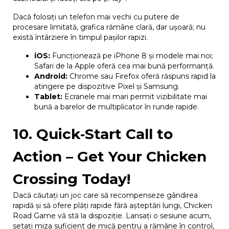
Dacă folosiți un telefon mai vechi cu putere de
procesare limitată, grafica rămâne clară, dar ușoară; nu
există întârziere în timpul pașilor rapizi.
iOS:
Funcționează pe iPhone 8 și modele mai noi;
Safari de la Apple oferă cea mai bună performanță.
Android:
Chrome sau Firefox oferă răspuns rapid la
atingere pe dispozitive Pixel și Samsung.
Tablet:
Ecranele mai mari permit vizibilitate mai
bună a barelor de multiplicator în runde rapide.
10. Quick‑Start Call to
Action – Get Your Chicken
Crossing Today!
Dacă căutați un joc care să recompenseze gândirea
rapidă și să ofere plăți rapide fără așteptări lungi, Chicken
Road Game vă stă la dispoziție. Lansați o sesiune acum,
setați miza suficient de mică pentru a rămâne în control,