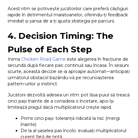
Acest ritm se potrivește jucătorilor care preferă câștiguri
rapide în detrimentul maratoanelor, oferindu-ți feedback
imediat și șansa de a-ți ajusta strategia pe parcurs.
4. Decision Timing: The
Pulse of Each Step
Inima
Chicken Road Game
este alegerea în fracțiune de
secundă după fiecare pas: continuă sau încasa. În sesiuni
scurte, această decizie se ia aproape automat—anticipați
următorul obstacol bazându-vă pe recunoașterea
pattern-urilor și instinct.
Jucătorii dezvoltă adesea un ritm: pot lăsa puiul să treacă
cinci pași înainte de a considera o încetare, apoi își
limitează pragul dacă multiplicatorul crește rapid.
Primii cinci pași: toleranță ridicată la risc (mergi
înainte)
De la al șaselea pas încolo: evaluați multiplicatorul
curent față de țintă