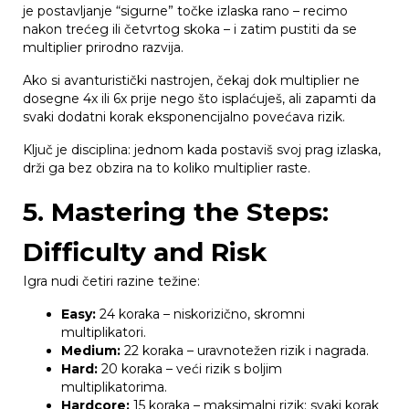
je postavljanje “sigurne” točke izlaska rano – recimo
nakon trećeg ili četvrtog skoka – i zatim pustiti da se
multiplier prirodno razvija.
Ako si avanturistički nastrojen, čekaj dok multiplier ne
dosegne 4x ili 6x prije nego što isplaćuješ, ali zapamti da
svaki dodatni korak eksponencijalno povećava rizik.
Ključ je disciplina: jednom kada postaviš svoj prag izlaska,
drži ga bez obzira na to koliko multiplier raste.
5. Mastering the Steps:
Difficulty and Risk
Igra nudi četiri razine težine:
Easy:
24 koraka – niskorizično, skromni
multiplikatori.
Medium:
22 koraka – uravnotežen rizik i nagrada.
Hard:
20 koraka – veći rizik s boljim
multiplikatorima.
Hardcore:
15 koraka – maksimalni rizik; svaki korak