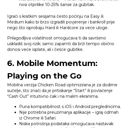
nosi otprilike 10‑25% šanse za gubitak.
Igrači s kratkim sesijama često počinju na Easy ili
Medium kako bi brzo izgradili povjerenje i bankroll prije
nego što isprobaju Hard ili Hardcore za veće uloge.
Prilagodljiva volatilnost omogućava ti da savršeno
uskladiš svoj rizik; samo zapamti da brži tempo obično
donosi veće isplate, ali i češće gubitke.
6. Mobile Momentum:
Playing on the Go
Mobilna verzija Chicken Road optimizirana je za dodirne
sučelje, što znači da je pritiskanje “Start” ili povlačenje
“Cash Out” intuitivno čak i na malim ekranima.
Puna kompatibilnost s iOS i Android preglednicima.
Nije potrebna preuzimanja aplikacije – igraj odmah
iz Chrome ili Safari.
Niska potrošnja podataka omogućava nastavak