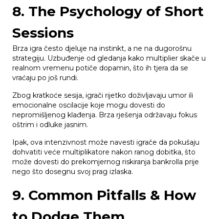
8. The Psychology of Short
Sessions
Brza igra često djeluje na instinkt, a ne na dugorošnu
strategiju. Uzbuđenje od gledanja kako multiplier skače u
realnom vremenu potiče dopamin, što ih tjera da se
vraćaju po još rundi.
Zbog kratkoće sesija, igrači rijetko doživljavaju umor ili
emocionalne oscilacije koje mogu dovesti do
nepromišljenog klađenja. Brza rješenja održavaju fokus
oštrim i odluke jasnim.
Ipak, ova intenzivnost može navesti igrače da pokušaju
dohvatiti veće multiplikatore nakon ranog dobitka, što
može dovesti do prekomjernog riskiranja bankrolla prije
nego što dosegnu svoj prag izlaska.
9. Common Pitfalls & How
to Dodge Them