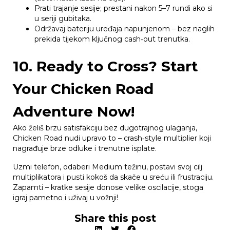
Prati trajanje sesije; prestani nakon 5–7 rundi ako si
u seriji gubitaka.
Održavaj bateriju uređaja napunjenom – bez naglih
prekida tijekom ključnog cash‑out trenutka.
10. Ready to Cross? Start
Your Chicken Road
Adventure Now!
Ako želiš brzu satisfakciju bez dugotrajnog ulaganja,
Chicken Road nudi upravo to – crash‑style multiplier koji
nagrađuje brze odluke i trenutne isplate.
Uzmi telefon, odaberi Medium težinu, postavi svoj cilj
multiplikatora i pusti kokoš da skače u sreću ili frustraciju.
Zapamti – kratke sesije donose velike oscilacije, stoga
igraj pametno i uživaj u vožnji!
Share this post