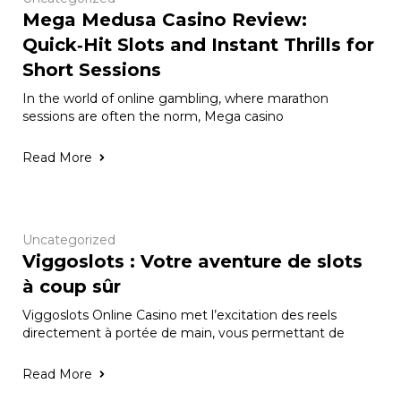
Mega Medusa Casino Review:
Quick‑Hit Slots and Instant Thrills for
Short Sessions
In the world of online gambling, where marathon
sessions are often the norm, Mega casino
Read More
Uncategorized
Viggoslots : Votre aventure de slots
à coup sûr
Viggoslots Online Casino met l’excitation des reels
directement à portée de main, vous permettant de
Read More