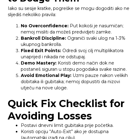
Iako su sesije kratke, pogreške se mogu dogoditi ako ne
slijediš nekoliko pravila:
No Overconfidence:
Put kokoši je nasumičan;
nemoj misliti da možeš predvidjeti zamke.
Bankroll Discipline:
Ograniči svaki ulog na 1‑3%
ukupnog bankrolla.
Fixed Exit Points:
Odredi svoj cilj multiplikatora
unaprijed i nikada ne odstupaj.
Demo Mastery:
Koristi demo način dok ne
postaneš siguran u stopu pogodaka svake razine.
Avoid Emotional Play:
Uzmi pauze nakon velikih
dobitaka ili gubitaka; nemoj dopustiti da nizovi
utječu na nove uloge.
Quick Fix Checklist for
Avoiding Losses
Postavi dnevni limit gubitaka prije početka.
Koristi opciju “Auto‑Exit” ako je dostupna
(automatski izađi na cilju).