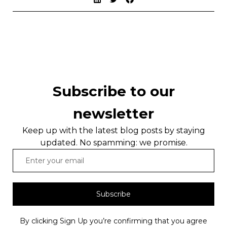
Subscribe to our
newsletter
Keep up with the latest blog posts by staying
updated. No spamming: we promise.
Subscribe
By clicking Sign Up you’re confirming that you agree