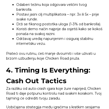
Odaberi težinu koja odgovara veličini tvog
bankrolla.
Postavi jasni cilj multiplikatora – npr. 3x ili 5x – prije
svake runde.
Drži se fiksnog postotka uloga (1‑3% od bankrolla).
Koristi demo način najprije da osjetiš kako se kokoš
ponaša na svakoj razini.
Održavaj uređaj napunjenim i osiguraj stabilnu
internetsku vezu.
Prateći ovu rutinu, ćeš manje dvoumiti i više uživati u
brzom uzbuđenju koje Chicken Road pruža.
4. Timing Is Everything:
Cash Out Tactics
Za razliku od auto‑crash igara koje žure naprijed, Chicken
Road ti daje potpunu kontrolu nad svakim korakom. Tvoj
tajming će odrediti tvoju zaradu.
Uobičajena strategija među igračima s kratkim sesijama