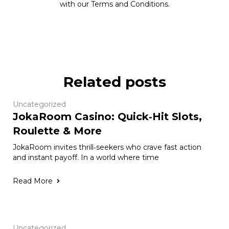
with our Terms and Conditions.
Related posts
Uncategorized
JokaRoom Casino: Quick‑Hit Slots,
Roulette & More
JokaRoom invites thrill‑seekers who crave fast action
and instant payoff. In a world where time
Read More
Uncategorized