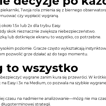
kie decyzje po ka
i piekarniki, Twoja rola zmienia się z biernego obserw
tynuować czy wypłacić wygraną.
koło 1.5x lub 2x dla trybu Easy.
y skok nieznacznie zwiększa niebezpieczeństwo.
ką lub dotknięcie ekranu to wszystko, co potrzebne.
wysokim poziomie. Gracze często wykształcają instynkt
tem pozwolić grze działać aż do tego momentu.
g to wszystko
zabezpieczyć wygrane zanim kura się przewróci. W krótkic
 na Easy i 3x na Medium, co pozwala na szybkie wygran
niej czasu na nadmierne analizowanie—mózg nie ma cza
 długoterminowej strategii.