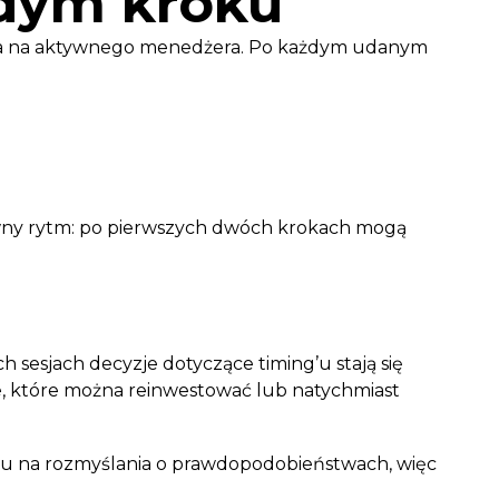
żdym kroku
atora na aktywnego menedżera. Po każdym udanym
owny rytm: po pierwszych dwóch krokach mogą
h sesjach decyzje dotyczące timing’u stają się
e, które można reinwestować lub natychmiast
su na rozmyślania o prawdopodobieństwach, więc