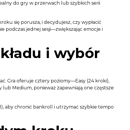
ealny do gry w przerwach lub szybkich serii
kroku się porusza, i decydujesz, czy wypłacić
ie podczas jednej sesji—zwiększając emocje i
kładu i wybór
ać. Gra oferuje cztery poziomy—Easy (24 kroki),
asy lub Medium, ponieważ zapewniają one częstsze
1), aby chronić bankroll i utrzymać szybkie tempo