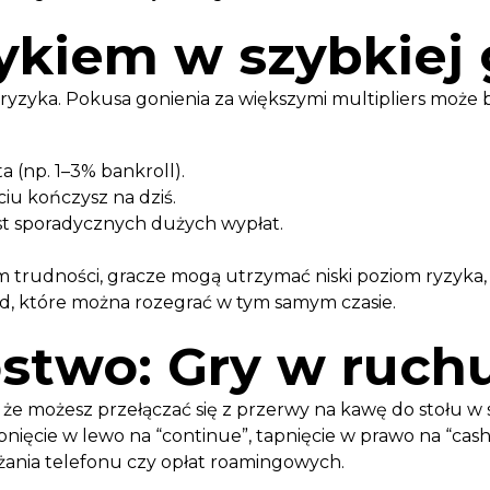
ykiem w szybkiej 
yzyka. Pokusa gonienia za większymi multipliers może być
 (np. 1–3% bankroll).
ciu kończysz na dziś.
st sporadycznych dużych wypłat.
 trudności, gracze mogą utrzymać niski poziom ryzyka,
nd, które można rozegrać w tym samym czasie.
stwo: Gry w ruch
 że możesz przełączać się z przerwy na kawę do stołu w
cie w lewo na “continue”, tapnięcie w prawo na “cash o
żania telefonu czy opłat roamingowych.