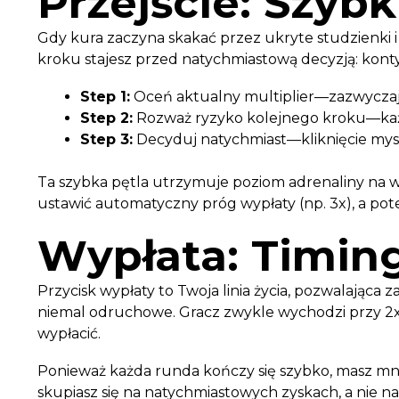
Przejście: Szyb
Gdy kura zaczyna skakać przez ukryte studzienki 
kroku stajesz przed natychmiastową decyzją: kon
Step 1:
Oceń aktualny multiplier—zazwyczaj o
Step 2:
Rozważ ryzyko kolejnego kroku—każd
Step 3:
Decyduj natychmiast—kliknięcie mysz
Ta szybka pętla utrzymuje poziom adrenaliny na 
ustawić automatyczny próg wypłaty (np. 3x), a po
Wypłata: Timin
Przycisk wypłaty to Twoja linia życia, pozwalająca 
niemal odruchowe. Gracz zwykle wychodzi przy 2x
wypłacić.
Ponieważ każda runda kończy się szybko, masz m
skupiasz się na natychmiastowych zyskach, a nie na