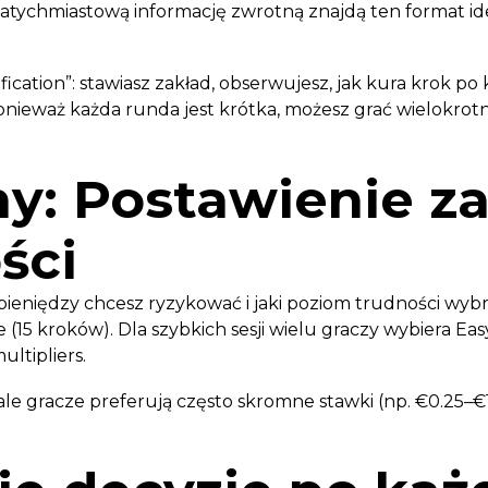
 natychmiastową informację zwrotną znajdą ten format id
fication”: stawiasz zakład, obserwujesz, jak kura krok po 
onieważ każda runda jest krótka, możesz grać wielokrotn
y: Postawienie za
ści
pieniędzy chcesz ryzykować i jaki poziom trudności wybr
 (15 kroków). Dla szybkich sesji wielu graczy wybiera E
ltipliers.
 ale gracze preferują często skromne stawki (np. €0.25–€