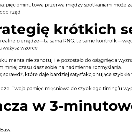
ycia: pięciominutowa przerwa między spotkaniami może zam
pod rząd.
rategię krótkich s
realne pieniądze—ta sama RNG, te same kontrolki—więc
zauważysz wzorce:
u mentalnie zanotuj, ile pozostało do osiągnięcia wyz
tym mniej czasu dasz sobie na nadmierne rozmyślania.
 sprawdź, które daje bardziej satysfakcjonujące szybkie
dze, Twoja pamięć mięśniowa do szybkiego timing’u wyp
cza w 3-minutowe
Easy.