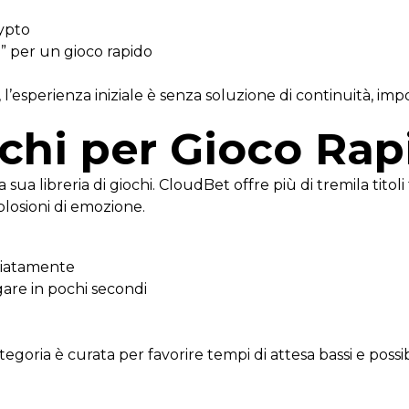
rypto
” per un gioco rapido
’esperienza iniziale è senza soluzione di continuità, impos
ochi per Gioco Rap
la sua libreria di giochi. CloudBet offre più di tremila titoli
losioni di emozione.
ediatamente
re in pochi secondi
categoria è curata per favorire tempi di attesa bassi e po