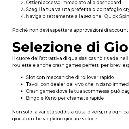
Ottieni accesso immediato alla dashboard
Scegli la tua valuta preferita o portafoglio c
Naviga direttamente alla sezione “Quick Spin
Poiché non devi aspettare approvazioni di account, l
Selezione di Gi
Il cuore dell’attrattiva di qualsiasi casinò risiede nel
roulette e anche crash games perfetti per brevi esp
Slot con meccaniche di rollover rapido
Tavoli con dealer dal vivo che iniziano imm
Crash games dove la tua scommessa può paga
Bingo e Keno per chiamate rapide
Non solo la varietà soddisfa gusti diversi, ma ogni 
giocatori che vogliono giocare veloce.