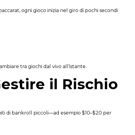
ccarat, ogni gioco inizia nel giro di pochi secondi
biare tra giochi dal vivo all’istante.
stire il Rischio
limiti di bankroll piccoli—ad esempio $10–$20 per