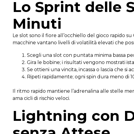
Lo Sprint delle S
Minuti
Le slot sono il fiore all’occhiello del gioco rapido
macchine vantano livelli di volatilità elevati che p
Scegli una slot con puntata minima bassa per 
Gira le bobine; i risultati vengono mostrati 
Se ottieni una vincita, incassa o lascia che s
Ripeti rapidamente; ogni spin dura meno di 1
Il ritmo rapido mantiene l’adrenalina alle stelle me
ama cicli di rischio veloci.
Lightning con D
senza Attese