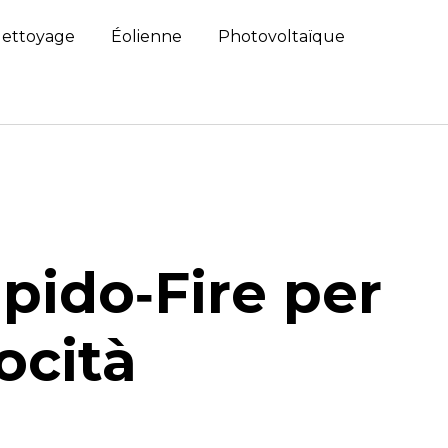
ettoyage
Éolienne
Photovoltaïque
ido‑Fire per
ocità