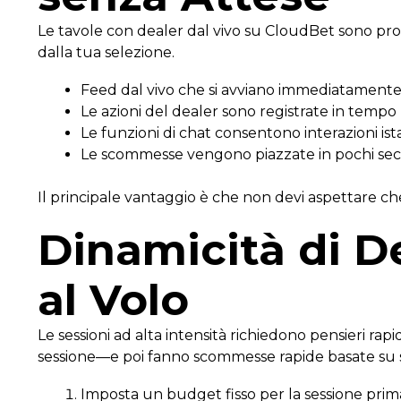
Le tavole con dealer dal vivo su CloudBet sono proge
dalla tua selezione.
Feed dal vivo che si avviano immediatamente 
Le azioni del dealer sono registrate in tempo
Le funzioni di chat consentono interazioni ista
Le scommesse vengono piazzate in pochi secon
Il principale vantaggio è che non devi aspettare che 
Dinamicità di De
al Volo
Le sessioni ad alta intensità richiedono pensieri rap
sessione—e poi fanno scommesse rapide basate su s
Imposta un budget fisso per la sessione prima 