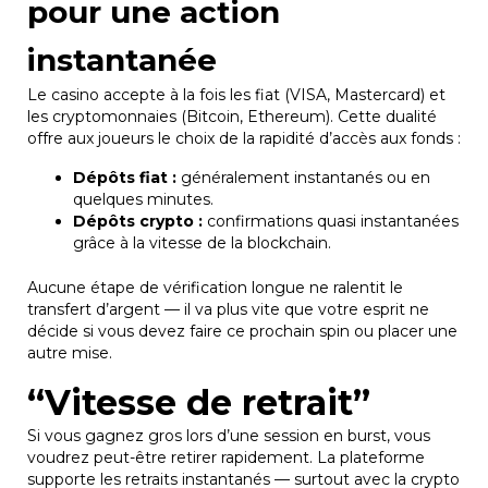
pour une action
instantanée
Le casino accepte à la fois les fiat (VISA, Mastercard) et
les cryptomonnaies (Bitcoin, Ethereum). Cette dualité
offre aux joueurs le choix de la rapidité d’accès aux fonds :
Dépôts fiat :
généralement instantanés ou en
quelques minutes.
Dépôts crypto :
confirmations quasi instantanées
grâce à la vitesse de la blockchain.
Aucune étape de vérification longue ne ralentit le
transfert d’argent — il va plus vite que votre esprit ne
décide si vous devez faire ce prochain spin ou placer une
autre mise.
“Vitesse de retrait”
Si vous gagnez gros lors d’une session en burst, vous
voudrez peut-être retirer rapidement. La plateforme
supporte les retraits instantanés — surtout avec la crypto