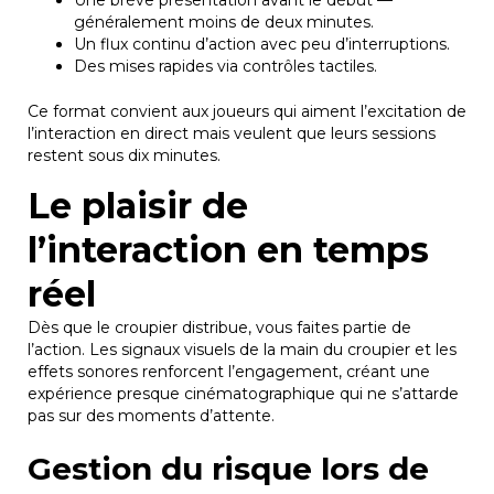
généralement moins de deux minutes.
Un flux continu d’action avec peu d’interruptions.
Des mises rapides via contrôles tactiles.
Ce format convient aux joueurs qui aiment l’excitation de
l’interaction en direct mais veulent que leurs sessions
restent sous dix minutes.
Le plaisir de
l’interaction en temps
réel
Dès que le croupier distribue, vous faites partie de
l’action. Les signaux visuels de la main du croupier et les
effets sonores renforcent l’engagement, créant une
expérience presque cinématographique qui ne s’attarde
pas sur des moments d’attente.
Gestion du risque lors de