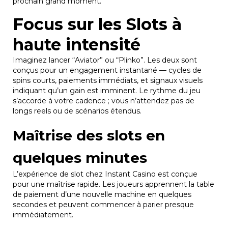
prochain grand moment.
Focus sur les Slots à
haute intensité
Imaginez lancer “Aviator” ou “Plinko”. Les deux sont
conçus pour un engagement instantané — cycles de
spins courts, paiements immédiats, et signaux visuels
indiquant qu’un gain est imminent. Le rythme du jeu
s’accorde à votre cadence ; vous n’attendez pas de
longs reels ou de scénarios étendus.
Maîtrise des slots en
quelques minutes
L’expérience de slot chez Instant Casino est conçue
pour une maîtrise rapide. Les joueurs apprennent la table
de paiement d’une nouvelle machine en quelques
secondes et peuvent commencer à parier presque
immédiatement.