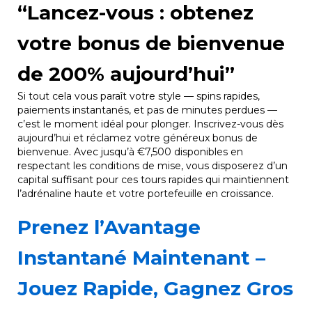
“Lancez-vous : obtenez
votre bonus de bienvenue
de 200% aujourd’hui”
Si tout cela vous paraît votre style — spins rapides,
paiements instantanés, et pas de minutes perdues —
c’est le moment idéal pour plonger. Inscrivez-vous dès
aujourd’hui et réclamez votre généreux bonus de
bienvenue. Avec jusqu’à €7,500 disponibles en
respectant les conditions de mise, vous disposerez d’un
capital suffisant pour ces tours rapides qui maintiennent
l’adrénaline haute et votre portefeuille en croissance.
Prenez l’Avantage
Instantané Maintenant –
Jouez Rapide, Gagnez Gros