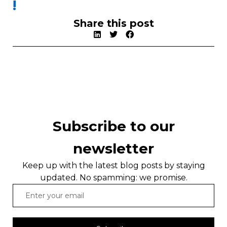
!
Share this post
Subscribe to our
newsletter
Keep up with the latest blog posts by staying
updated. No spamming: we promise.