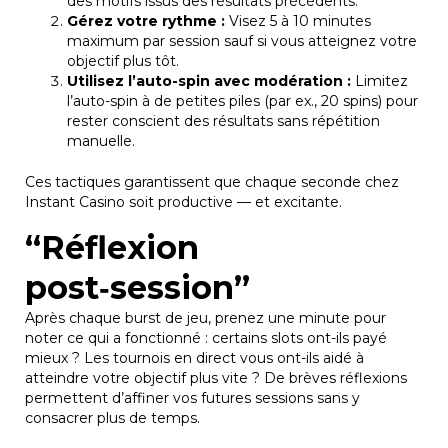
des motifs issus des résultats précédents.
Gérez votre rythme :
Visez 5 à 10 minutes
maximum par session sauf si vous atteignez votre
objectif plus tôt.
Utilisez l’auto-spin avec modération :
Limitez
l’auto-spin à de petites piles (par ex., 20 spins) pour
rester conscient des résultats sans répétition
manuelle.
Ces tactiques garantissent que chaque seconde chez
Instant Casino soit productive — et excitante.
“Réflexion
post‑session”
Après chaque burst de jeu, prenez une minute pour
noter ce qui a fonctionné : certains slots ont-ils payé
mieux ? Les tournois en direct vous ont-ils aidé à
atteindre votre objectif plus vite ? De brèves réflexions
permettent d’affiner vos futures sessions sans y
consacrer plus de temps.