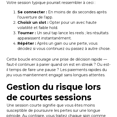
Votre session typique pourrait ressembler à ceci :
Se connecter :
En moins de dix secondes après
l’ouverture de l’app.
Choisir un slot :
Opter pour un avec haute
volatilité et faible hold.
Tourner :
Un seul tap lance les reels ; les résultats
apparaissent instantanément.
Répéter :
Après un gain ou une perte, vous
décidez si vous continuez ou passez à autre chose.
Cette boucle encourage une prise de décision rapide —
faut-il continuer à parier quand on est en streak ? Ou est-
il temps de faire une pause ? Les paiements rapides du
jeu vous maintiennent engagé sans longues attentes.
Gestion du risque lors
de courtes sessions
Une session courte signifie que vous êtes moins
susceptible de poursuivre les pertes sur une longue
période. Au contraire, vous traitez chaque spin comme