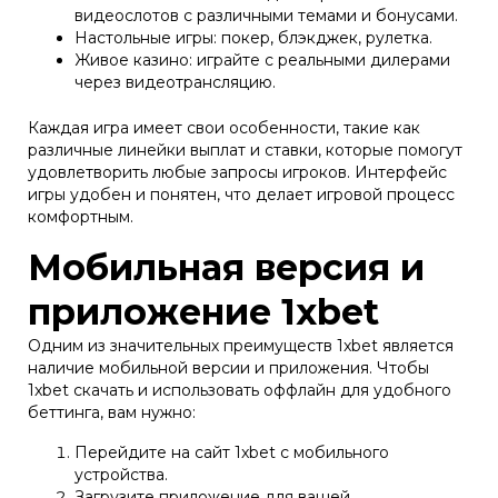
видеослотов с различными темами и бонусами.
Настольные игры: покер, блэкджек, рулетка.
Живое казино: играйте с реальными дилерами
через видеотрансляцию.
Каждая игра имеет свои особенности, такие как
различные линейки выплат и ставки, которые помогут
удовлетворить любые запросы игроков. Интерфейс
игры удобен и понятен, что делает игровой процесс
комфортным.
Мобильная версия и
приложение 1xbet
Одним из значительных преимуществ 1xbet является
наличие мобильной версии и приложения. Чтобы
1xbet скачать и использовать оффлайн для удобного
беттинга, вам нужно:
Перейдите на сайт 1xbet с мобильного
устройства.
Загрузите приложение для вашей