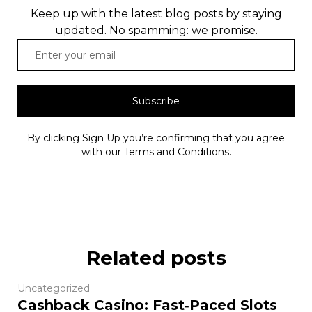
Keep up with the latest blog posts by staying
updated. No spamming: we promise.
Subscribe
By clicking Sign Up you’re confirming that you agree
with our Terms and Conditions.
Related posts
Uncategorized
Cashback Casino: Fast‑Paced Slots