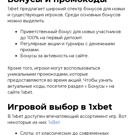
1xbet предлагает широкий спектр бонусов для новых
и существующих игроков. Среди основных бонусов
можно выделить:
Приветственный бонус для новых участников
до 100% на первый депозит.
Регулярные акции и турниры с денежными
призами.
Бонусы за активность на сайте.
Кроме того, игроки могут воспользоваться
уникальными промокодами, которые
предоставляются во время акций. Чтобы узнать
актуальные коды, посетите раздел « Бонусы » на
сайте 1xbet.
Игровой выбор в 1xbet
В 1xbet доступен впечатляющий ассортимент игр. Вот
некоторые из них:
1xBet
Слоты: от классических до современных