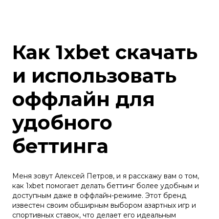
Как 1xbet скачать
и использовать
оффлайн для
удобного
беттинга
Меня зовут Алексей Петров, и я расскажу вам о том,
как 1xbet помогает делать беттинг более удобным и
доступным даже в оффлайн-режиме. Этот бренд
известен своим обширным выбором азартных игр и
спортивных ставок, что делает его идеальным