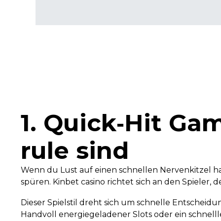
1. Quick‑Hit Ga
rule sind
Wenn du Lust auf einen schnellen Nervenkitzel ha
spüren. Kinbet casino richtet sich an den Spieler, d
Dieser Spielstil dreht sich um schnelle Entschei
Handvoll energiegeladener Slots oder ein schnell