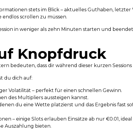
ormationen stets im Blick – aktuelles Guthaben, letzte
e endlos scrollen zu müssen.
sion in weniger als zehn Minuten starten und beendet we
 auf Knopfdruck
tern bedeuten, dass dir während dieser kurzen Sessions
t du dich auf:
er Volatilität – perfekt für einen schnellen Gewinn.
en des Multipliers aussteigen kannst.
enen du eine Wette platzierst und das Ergebnis fast sofo
nen – einige Slots erlauben Einsätze ab nur €0.01, ideal
ße Auszahlung bieten.