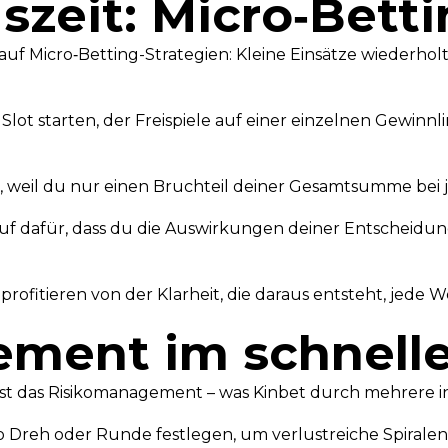
szeit: Micro‑Bett
t auf Micro‑Betting-Strategien: Kleine Einsätze wiederh
Slot starten, der Freispiele auf einer einzelnen Gewinn
 weil du nur einen Bruchteil deiner Gesamtsumme bei je
lauf dafür, dass du die Auswirkungen deiner Entscheidu
rofitieren von der Klarheit, die daraus entsteht, jede W
ement im schnelle
ist das Risikomanagement – was Kinbet durch mehrere in
o Dreh oder Runde festlegen, um verlustreiche Spiralen