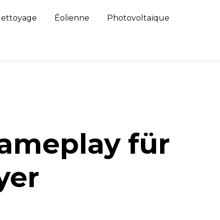
ettoyage
Éolienne
Photovoltaïque
Gameplay für
yer