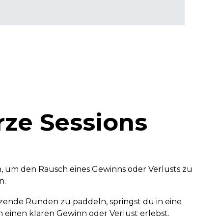
rze Sessions
n, um den Rausch eines Gewinns oder Verlusts zu
n.
tzende Runden zu paddeln, springst du in eine
 einen klaren Gewinn oder Verlust erlebst.