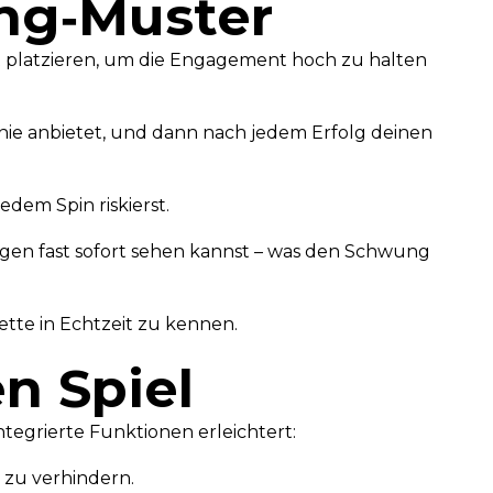
ing‑Muster
olt platzieren, um die Engagement hoch zu halten
linie anbietet, und dann nach jedem Erfolg deinen
dem Spin riskierst.
ngen fast sofort sehen kannst – was den Schwung
ette in Echtzeit zu kennen.
n Spiel
tegrierte Funktionen erleichtert:
 zu verhindern.