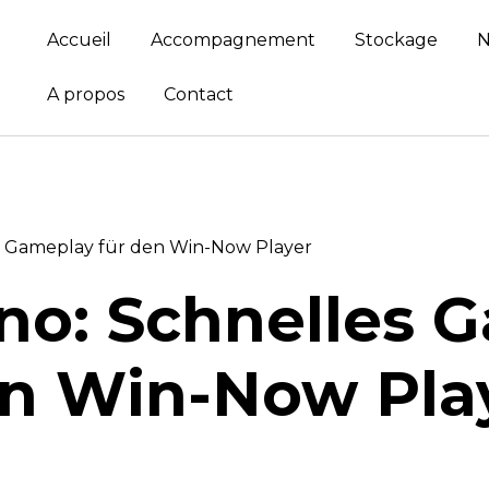
Accueil
Accompagnement
Stockage
N
A propos
Contact
es Gameplay für den Win-Now Player
no: Schnelles 
n Win-Now Pla