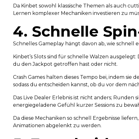
Da Kinbet sowohl klassische Themen als auch cutti
Lernen komplexer Mechaniken investieren zu müs
4. Schnelle Spi
Schnelles Gameplay hängt davon ab, wie schnell ei
Kinbet’s Slots sind für schnelle Walzen ausgelegt
du den Jackpot getroffen hast oder nicht.
Crash Games halten dieses Tempo bei, indem sie den
sodass du entscheiden kannst, ob du vor dem näc
Das Live Dealer Erlebnis ist nicht anders; Runden
energiegeladene Gefühl kurzer Sessions zu bewa
Da diese Mechaniken so schnell Ergebnisse liefern
Animationen abgelenkt zu werden.