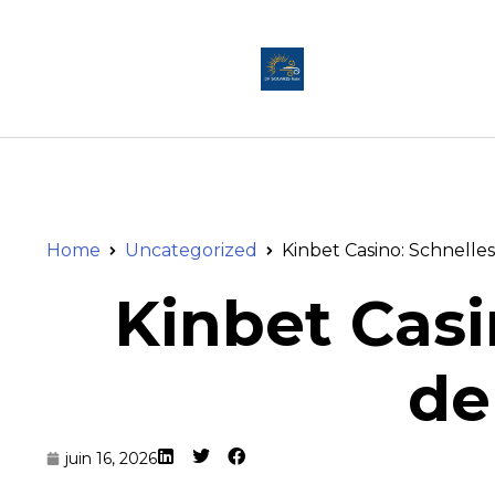
Home
Uncategorized
Kinbet Casino: Schnell
Kinbet Casi
de
juin 16, 2026