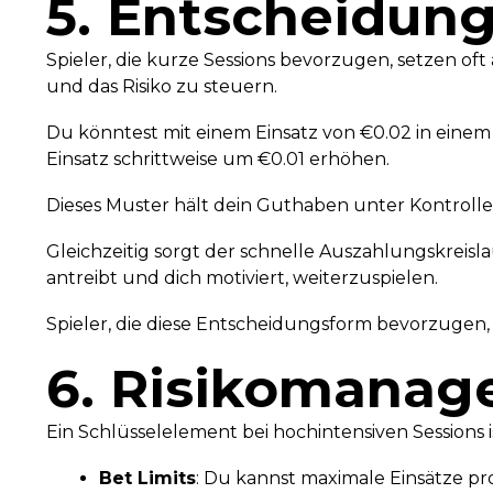
5. Entscheidung
Spieler, die kurze Sessions bevorzugen, setzen of
und das Risiko zu steuern.
Du könntest mit einem Einsatz von €0.02 in einem 
Einsatz schrittweise um €0.01 erhöhen.
Dieses Muster hält dein Guthaben unter Kontrolle,
Gleichzeitig sorgt der schnelle Auszahlungskreis
antreibt und dich motiviert, weiterzuspielen.
Spieler, die diese Entscheidungsform bevorzugen, p
6. Risikomanag
Ein Schlüsselelement bei hochintensiven Sessions 
Bet Limits
: Du kannst maximale Einsätze pr