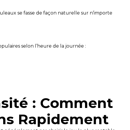
rouleaux se fasse de façon naturelle sur n’importe
opulaires selon l’heure de la journée :
nsité : Comment
ons Rapidement