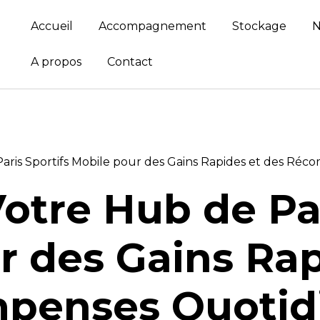
Accueil
Accompagnement
Stockage
N
A propos
Contact
 Paris Sportifs Mobile pour des Gains Rapides et des Ré
Votre Hub de Pa
r des Gains Rap
penses Quotid