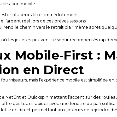
tilisation mobile :
tester plusieurs titres immédiatement.
e l’argent réel lors de ces brèves sessions.
i rend le chemin vers le retrait clair même après quelqu
ù les joueurs peuvent se sentir récompensés rapideme
x Mobile‑First : 
ion en Direct
 fournisseurs, mais l’expérience mobile est simplifiée e
de NetEnt et Quickspin mettant l’accent sur des rouleaux
offre des tours rapides avec une fenêtre de pari suff
ulette en direct permettant aux joueurs de rejoindre d