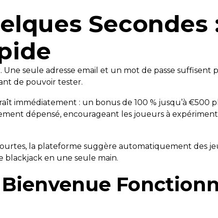
elques Secondes :
apide
er. Une seule adresse email et un mot de passe suffisent
vant de pouvoir tester.
araît immédiatement : un bonus de 100 % jusqu’à €500 pl
dement dépensé, encourageant les joueurs à expérimente
s courtes, la plateforme suggère automatiquement des j
e blackjack en une seule main.
e Bienvenue Fonctionn