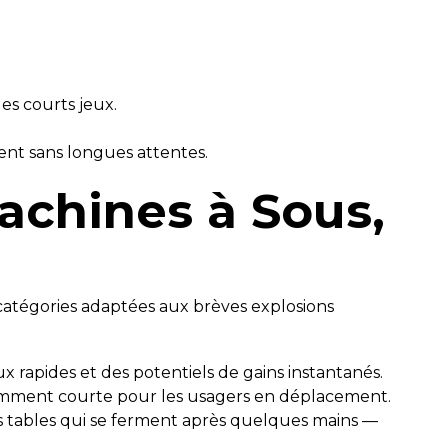
es courts jeux.
nt sans longues attentes.
Machines à Sous,
n catégories adaptées aux brèves explosions
 rapides et des potentiels de gains instantanés.
isamment courte pour les usagers en déplacement.
es tables qui se ferment après quelques mains —