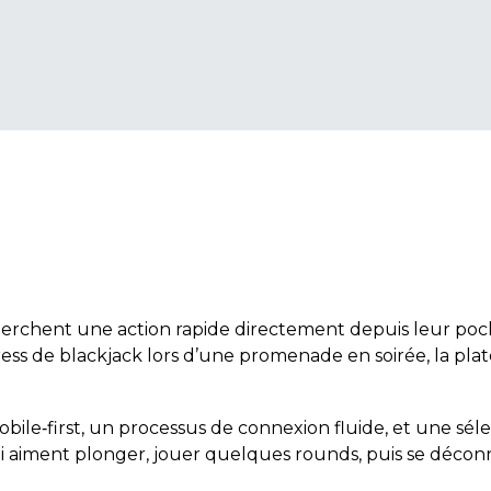
cherchent une action rapide directement depuis leur poc
ss de blackjack lors d’une promenade en soirée, la plat
ile‑first, un processus de connexion fluide, et une sél
qui aiment plonger, jouer quelques rounds, puis se décon