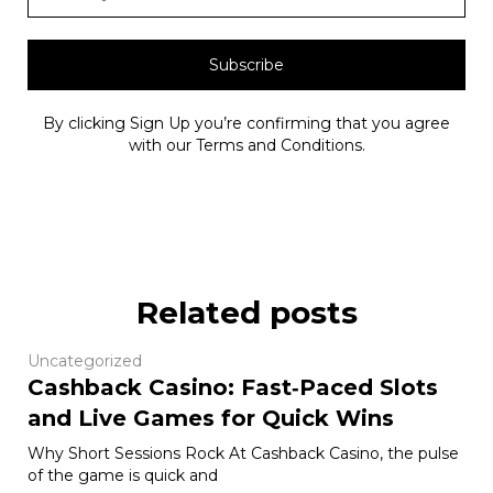
Subscribe
By clicking Sign Up you’re confirming that you agree
with our Terms and Conditions.
Related posts
Uncategorized
Cashback Casino: Fast‑Paced Slots
and Live Games for Quick Wins
Why Short Sessions Rock At Cashback Casino, the pulse
of the game is quick and