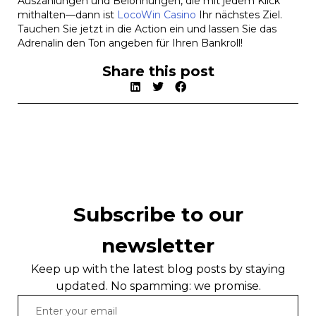
Auszahlungen und Belohnungen, die mit jedem Klick
mithalten—dann ist
LocoWin Casino
Ihr nächstes Ziel.
Tauchen Sie jetzt in die Action ein und lassen Sie das
Adrenalin den Ton angeben für Ihren Bankroll!
Share this post
Subscribe to our
newsletter
Keep up with the latest blog posts by staying
updated. No spamming: we promise.