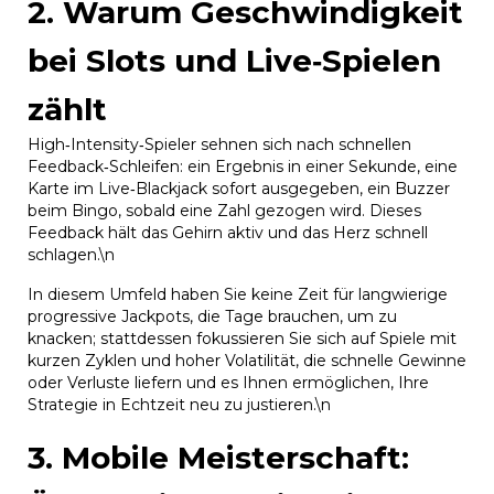
2. Warum Geschwindigkeit
bei Slots und Live‑Spielen
zählt
High‑Intensity‑Spieler sehnen sich nach schnellen
Feedback‑Schleifen: ein Ergebnis in einer Sekunde, eine
Karte im Live‑Blackjack sofort ausgegeben, ein Buzzer
beim Bingo, sobald eine Zahl gezogen wird. Dieses
Feedback hält das Gehirn aktiv und das Herz schnell
schlagen.\n
In diesem Umfeld haben Sie keine Zeit für langwierige
progressive Jackpots, die Tage brauchen, um zu
knacken; stattdessen fokussieren Sie sich auf Spiele mit
kurzen Zyklen und hoher Volatilität, die schnelle Gewinne
oder Verluste liefern und es Ihnen ermöglichen, Ihre
Strategie in Echtzeit neu zu justieren.\n
3. Mobile Meisterschaft: