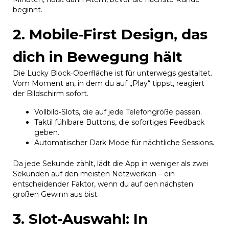
beginnt.
2. Mobile‑First Design, das
dich in Bewegung hält
Die Lucky Block‑Oberfläche ist für unterwegs gestaltet.
Vom Moment an, in dem du auf „Play“ tippst, reagiert
der Bildschirm sofort.
Vollbild‑Slots, die auf jede Telefon­größe passen.
Taktil fühlbare Buttons, die sofortiges Feedback
geben.
Automatischer Dark Mode für nächtliche Sessions.
Da jede Sekunde zählt, lädt die App in weniger als zwei
Sekunden auf den meisten Netzwerken – ein
entscheidender Faktor, wenn du auf den nächsten
großen Gewinn aus bist.
3. Slot‑Auswahl: In