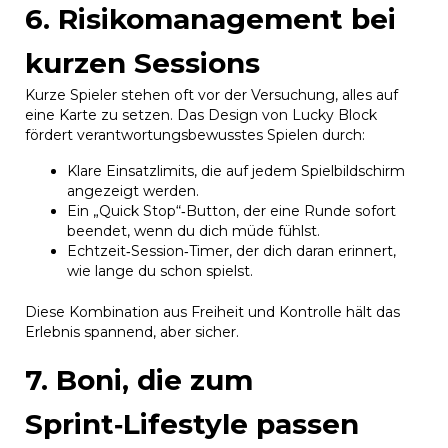
6. Risikomanagement bei
kurzen Sessions
Kurze Spieler stehen oft vor der Versuchung, alles auf
eine Karte zu setzen. Das Design von Lucky Block
fördert verantwortungsbewusstes Spielen durch:
Klare Einsatzlimits, die auf jedem Spielbildschirm
angezeigt werden.
Ein „Quick Stop“‑Button, der eine Runde sofort
beendet, wenn du dich müde fühlst.
Echtzeit‑Session‑Timer, der dich daran erinnert,
wie lange du schon spielst.
Diese Kombination aus Freiheit und Kontrolle hält das
Erlebnis spannend, aber sicher.
7. Boni, die zum
Sprint‑Lifestyle passen