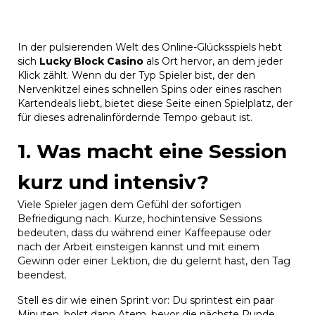
In der pulsierenden Welt des Online-Glücksspiels hebt
sich
Lucky Block Casino
als Ort hervor, an dem jeder
Klick zählt. Wenn du der Typ Spieler bist, der den
Nervenkitzel eines schnellen Spins oder eines raschen
Karten­deals liebt, bietet diese Seite einen Spielplatz, der
für dieses adrenalinfördernde Tempo gebaut ist.
1. Was macht eine Session
kurz und intensiv?
Viele Spieler jagen dem Gefühl der sofortigen
Befriedigung nach. Kurze, hochintensive Sessions
bedeuten, dass du während einer Kaffeepause oder
nach der Arbeit einsteigen kannst und mit einem
Gewinn oder einer Lektion, die du gelernt hast, den Tag
beendest.
Stell es dir wie einen Sprint vor: Du sprintest ein paar
Minuten, holst dann Atem, bevor die nächste Runde