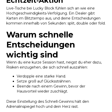
Echtzeit‑Aktion
Live‑Tische bei Lucky Block fühlen sich an wie eine
Hochgeschwindigkeits‑Verfolgung. Ein Dealer gibt
Karten im Blitztempo aus, und deine Entscheidungen
kommen innerhalb von Sekunden: split, double oder fold.
Warum schnelle
Entscheidungen
wichtig sind
Wenn du eine kurze Session hast, neigst du eher dazu,
Risiken einzugehen, die sich schnell auszahlen:
Verdopple eine starke Hand.
Setze groß auf Glückssträhnen.
Beende nach einem Gewinn, bevor der
Hausvorteil wieder zuschlägt.
Diese Einstellung des Schnell‑Gewinns hält den
Adrenalinspiegel hoch und dein Herz rast.