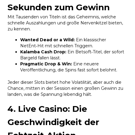
Sekunden zum Gewinn
Mit Tausenden von Titeln ist das Geheimnis, welche
schnelle Auszahlungen und große Nervenkitzel bieten,
zu kennen.
Wanted Dead or a Wild:
Ein klassischer
NetEnt‑Hit mit schnellen Triggern.
Kalamba Cash Drop:
Ein Betsoft‑Titel, der sofort
Bargeld fallen lässt.
Pragmatic Drop & Win:
Eine neuere
Veröffentlichung, die Spins fast sofort belohnt.
Jeder dieser Slots bietet hohe Volatilität, aber auch die
Chance, mitten in der Session einen großen Gewinn zu
landen, was die Spannung lebendig hält.
4. Live Casino: Die
Geschwindigkeit der