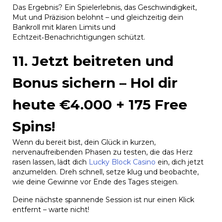
Das Ergebnis? Ein Spielerlebnis, das Geschwindigkeit,
Mut und Präzision belohnt – und gleichzeitig dein
Bankroll mit klaren Limits und
Echtzeit‑Benachrichtigungen schützt.
11. Jetzt beitreten und
Bonus sichern – Hol dir
heute €4.000 + 175 Free
Spins!
Wenn du bereit bist, dein Glück in kurzen,
nervenaufreibenden Phasen zu testen, die das Herz
rasen lassen, lädt dich
Lucky Block Casino
ein, dich jetzt
anzumelden. Dreh schnell, setze klug und beobachte,
wie deine Gewinne vor Ende des Tages steigen.
Deine nächste spannende Session ist nur einen Klick
entfernt – warte nicht!