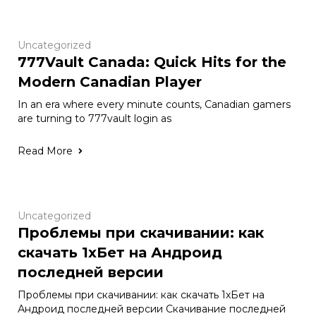
Uncategorized
777Vault Canada: Quick Hits for the
Modern Canadian Player
In an era where every minute counts, Canadian gamers
are turning to 777vault login as
Read More
Uncategorized
Проблемы при скачивании: как
скачать 1хБет на Андроид
последней версии
Проблемы при скачивании: как скачать 1хБет на
Андроид последней версии Скачивание последней