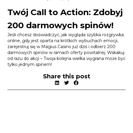
Twój Call to Action: Zdobyj
200 darmowych spinów!
Jeśli chcesz doświadczyć, jak wygląda szybka rozgrywka
online, gdy jest oparta na krótkich wybuchach emocji,
zarejestruj się w Magius Casino już dziś i odbierz 200
darmowych spinów w ramach oferty powitalnej. Wskakuj
od razu do akcji – Twoja kolejna wielka wygrana może być
tylko jednym spinem!
Share this post