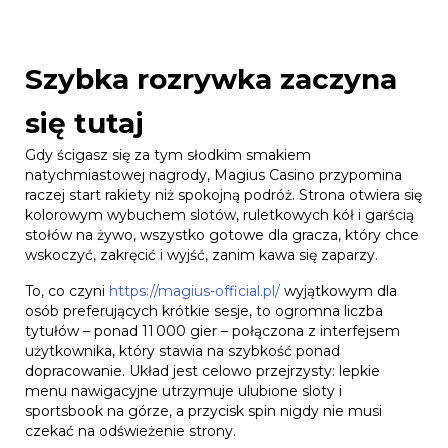
Szybka rozrywka zaczyna
się tutaj
Gdy ścigasz się za tym słodkim smakiem
natychmiastowej nagrody, Magius Casino przypomina
raczej start rakiety niż spokojną podróż. Strona otwiera się
kolorowym wybuchem slotów, ruletkowych kół i garścią
stołów na żywo, wszystko gotowe dla gracza, który chce
wskoczyć, zakręcić i wyjść, zanim kawa się zaparzy.
To, co czyni
https://magius-official.pl/
wyjątkowym dla
osób preferujących krótkie sesje, to ogromna liczba
tytułów – ponad 11 000 gier – połączona z interfejsem
użytkownika, który stawia na szybkość ponad
dopracowanie. Układ jest celowo przejrzysty: lepkie
menu nawigacyjne utrzymuje ulubione sloty i
sportsbook na górze, a przycisk spin nigdy nie musi
czekać na odświeżenie strony.