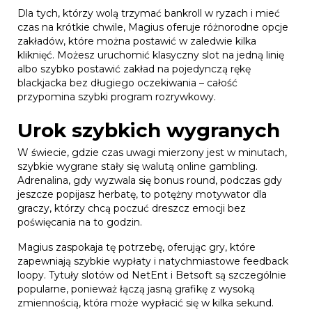
Dla tych, którzy wolą trzymać bankroll w ryzach i mieć
czas na krótkie chwile, Magius oferuje różnorodne opcje
zakładów, które można postawić w zaledwie kilka
kliknięć. Możesz uruchomić klasyczny slot na jedną linię
albo szybko postawić zakład na pojedynczą rękę
blackjacka bez długiego oczekiwania – całość
przypomina szybki program rozrywkowy.
Urok szybkich wygranych
W świecie, gdzie czas uwagi mierzony jest w minutach,
szybkie wygrane stały się walutą online gambling.
Adrenalina, gdy wyzwala się bonus round, podczas gdy
jeszcze popijasz herbatę, to potężny motywator dla
graczy, którzy chcą poczuć dreszcz emocji bez
poświęcania na to godzin.
Magius zaspokaja tę potrzebę, oferując gry, które
zapewniają szybkie wypłaty i natychmiastowe feedback
loopy. Tytuły slotów od NetEnt i Betsoft są szczególnie
popularne, ponieważ łączą jasną grafikę z wysoką
zmiennością, która może wypłacić się w kilka sekund.