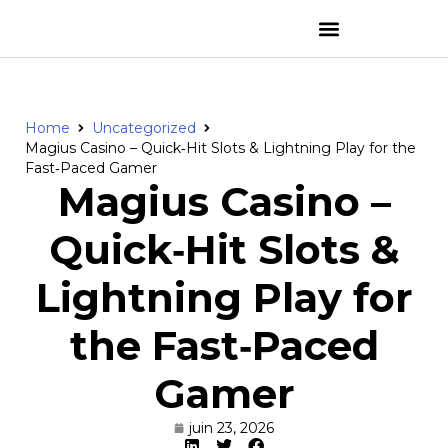
Home
Uncategorized
Magius Casino – Quick‑Hit Slots & Lightning Play for the
Fast‑Paced Gamer
Magius Casino –
Quick‑Hit Slots &
Lightning Play for
the Fast‑Paced
Gamer
juin 23, 2026