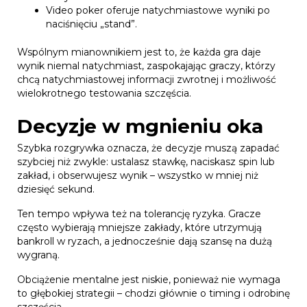
Video poker oferuje natychmiastowe wyniki po
naciśnięciu „stand”.
Wspólnym mianownikiem jest to, że każda gra daje
wynik niemal natychmiast, zaspokajając graczy, którzy
chcą natychmiastowej informacji zwrotnej i możliwość
wielokrotnego testowania szczęścia.
Decyzje w mgnieniu oka
Szybka rozgrywka oznacza, że decyzje muszą zapadać
szybciej niż zwykle: ustalasz stawkę, naciskasz spin lub
zakład, i obserwujesz wynik – wszystko w mniej niż
dziesięć sekund.
Ten tempo wpływa też na tolerancję ryzyka. Gracze
często wybierają mniejsze zakłady, które utrzymują
bankroll w ryzach, a jednocześnie dają szansę na dużą
wygraną.
Obciążenie mentalne jest niskie, ponieważ nie wymaga
to głębokiej strategii – chodzi głównie o timing i odrobinę
szczęścia.