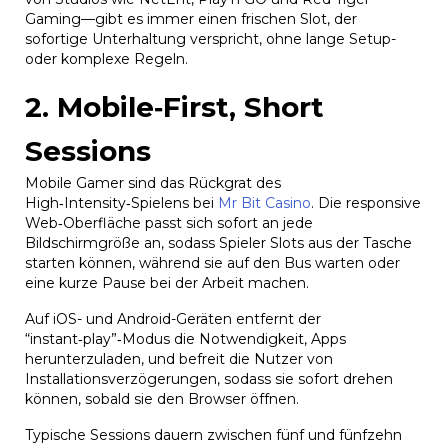
Gaming—gibt es immer einen frischen Slot, der
sofortige Unterhaltung verspricht, ohne lange Setup-
oder komplexe Regeln.
2. Mobile‑First, Short
Sessions
Mobile Gamer sind das Rückgrat des
High‑Intensity‑Spielens bei
Mr Bit Casino
. Die responsive
Web‑Oberfläche passt sich sofort an jede
Bildschirmgröße an, sodass Spieler Slots aus der Tasche
starten können, während sie auf den Bus warten oder
eine kurze Pause bei der Arbeit machen.
Auf iOS- und Android-Geräten entfernt der
“instant‑play”‑Modus die Notwendigkeit, Apps
herunterzuladen, und befreit die Nutzer von
Installationsverzögerungen, sodass sie sofort drehen
können, sobald sie den Browser öffnen.
Typische Sessions dauern zwischen fünf und fünfzehn