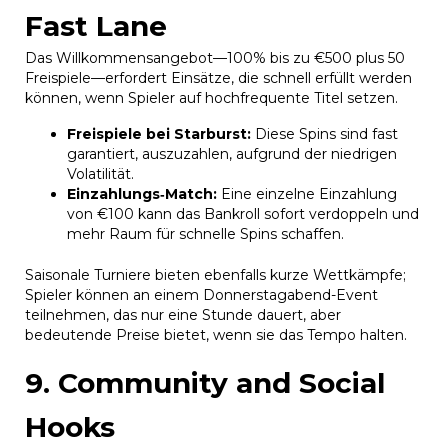
Fast Lane
Das Willkommensangebot—100% bis zu €500 plus 50
Freispiele—erfordert Einsätze, die schnell erfüllt werden
können, wenn Spieler auf hochfrequente Titel setzen.
Freispiele bei Starburst:
Diese Spins sind fast
garantiert, auszuzahlen, aufgrund der niedrigen
Volatilität.
Einzahlungs‑Match:
Eine einzelne Einzahlung
von €100 kann das Bankroll sofort verdoppeln und
mehr Raum für schnelle Spins schaffen.
Saisonale Turniere bieten ebenfalls kurze Wettkämpfe;
Spieler können an einem Donnerstagabend-Event
teilnehmen, das nur eine Stunde dauert, aber
bedeutende Preise bietet, wenn sie das Tempo halten.
9. Community and Social
Hooks