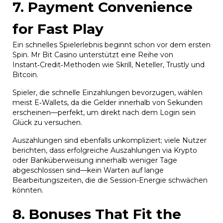
7. Payment Convenience
for Fast Play
Ein schnelles Spielerlebnis beginnt schon vor dem ersten
Spin. Mr Bit Casino unterstützt eine Reihe von
Instant‑Credit‑Methoden wie Skrill, Neteller, Trustly und
Bitcoin.
Spieler, die schnelle Einzahlungen bevorzugen, wählen
meist E‑Wallets, da die Gelder innerhalb von Sekunden
erscheinen—perfekt, um direkt nach dem Login sein
Glück zu versuchen.
Auszahlungen sind ebenfalls unkompliziert; viele Nutzer
berichten, dass erfolgreiche Auszahlungen via Krypto
oder Banküberweisung innerhalb weniger Tage
abgeschlossen sind—kein Warten auf lange
Bearbeitungszeiten, die die Session-Energie schwächen
könnten.
8. Bonuses That Fit the