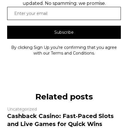
updated. No spamming: we promise.
Subscribe
By clicking Sign Up you’re confirming that you agree
with our Terms and Conditions.
Related posts
Uncategorized
Cashback Casino: Fast‑Paced Slots
and Live Games for Quick Wins