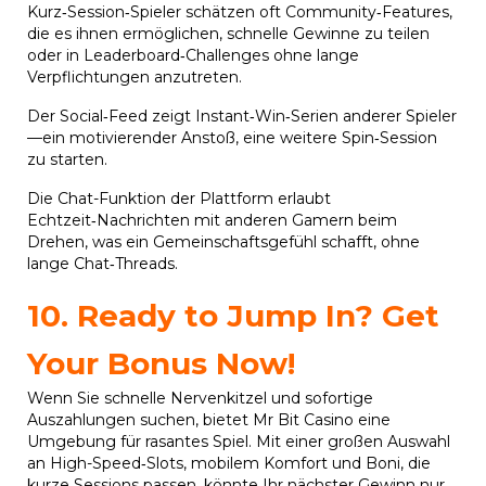
Kurz‑Session‑Spieler schätzen oft Community‑Features,
die es ihnen ermöglichen, schnelle Gewinne zu teilen
oder in Leaderboard‑Challenges ohne lange
Verpflichtungen anzutreten.
Der Social‑Feed zeigt Instant‑Win‑Serien anderer Spieler
—ein motivierender Anstoß, eine weitere Spin‑Session
zu starten.
Die Chat-Funktion der Plattform erlaubt
Echtzeit‑Nachrichten mit anderen Gamern beim
Drehen, was ein Gemeinschaftsgefühl schafft, ohne
lange Chat‑Threads.
10. Ready to Jump In? Get
Your Bonus Now!
Wenn Sie schnelle Nervenkitzel und sofortige
Auszahlungen suchen, bietet Mr Bit Casino eine
Umgebung für rasantes Spiel. Mit einer großen Auswahl
an High-Speed‑Slots, mobilem Komfort und Boni, die
kurze Sessions passen, könnte Ihr nächster Gewinn nur