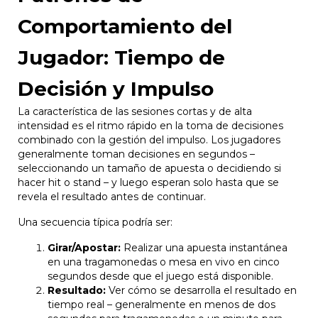
Comportamiento del
Jugador: Tiempo de
Decisión y Impulso
La característica de las sesiones cortas y de alta
intensidad es el ritmo rápido en la toma de decisiones
combinado con la gestión del impulso. Los jugadores
generalmente toman decisiones en segundos –
seleccionando un tamaño de apuesta o decidiendo si
hacer hit o stand – y luego esperan solo hasta que se
revela el resultado antes de continuar.
Una secuencia típica podría ser:
Girar/Apostar:
Realizar una apuesta instantánea
en una tragamonedas o mesa en vivo en cinco
segundos desde que el juego está disponible.
Resultado:
Ver cómo se desarrolla el resultado en
tiempo real – generalmente en menos de dos