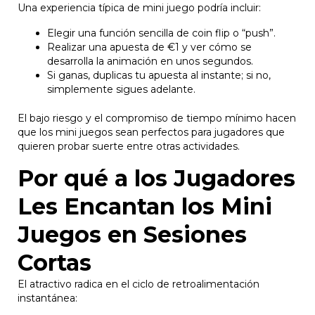
Una experiencia típica de mini juego podría incluir:
Elegir una función sencilla de coin flip o “push”.
Realizar una apuesta de €1 y ver cómo se
desarrolla la animación en unos segundos.
Si ganas, duplicas tu apuesta al instante; si no,
simplemente sigues adelante.
El bajo riesgo y el compromiso de tiempo mínimo hacen
que los mini juegos sean perfectos para jugadores que
quieren probar suerte entre otras actividades.
Por qué a los Jugadores
Les Encantan los Mini
Juegos en Sesiones
Cortas
El atractivo radica en el ciclo de retroalimentación
instantánea: