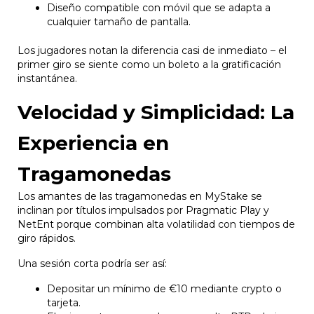
Diseño compatible con móvil que se adapta a
cualquier tamaño de pantalla.
Los jugadores notan la diferencia casi de inmediato – el
primer giro se siente como un boleto a la gratificación
instantánea.
Velocidad y Simplicidad: La
Experiencia en
Tragamonedas
Los amantes de las tragamonedas en MyStake se
inclinan por títulos impulsados por Pragmatic Play y
NetEnt porque combinan alta volatilidad con tiempos de
giro rápidos.
Una sesión corta podría ser así:
Depositar un mínimo de €10 mediante crypto o
tarjeta.