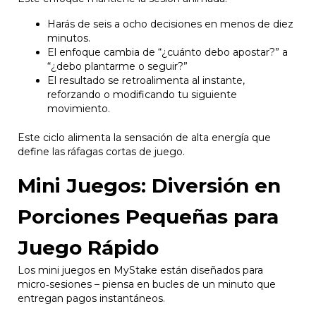
Harás de seis a ocho decisiones en menos de diez
minutos.
El enfoque cambia de “¿cuánto debo apostar?” a
“¿debo plantarme o seguir?”
El resultado se retroalimenta al instante,
reforzando o modificando tu siguiente
movimiento.
Este ciclo alimenta la sensación de alta energía que
define las ráfagas cortas de juego.
Mini Juegos: Diversión en
Porciones Pequeñas para
Juego Rápido
Los mini juegos en MyStake están diseñados para
micro‑sesiones – piensa en bucles de un minuto que
entregan pagos instantáneos.