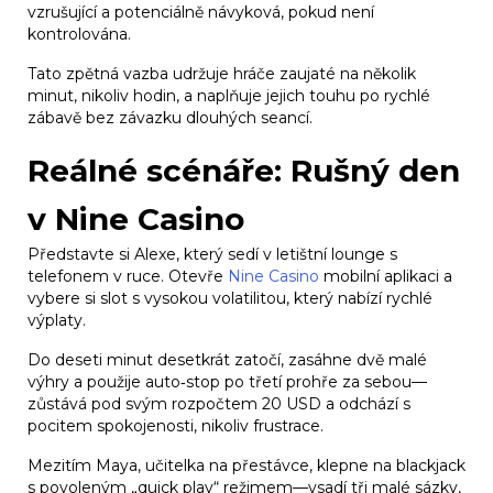
vzrušující a potenciálně návyková, pokud není
kontrolována.
Tato zpětná vazba udržuje hráče zaujaté na několik
minut, nikoliv hodin, a naplňuje jejich touhu po rychlé
zábavě bez závazku dlouhých seancí.
Reálné scénáře: Rušný den
v Nine Casino
Představte si Alexe, který sedí v letištní lounge s
telefonem v ruce. Otevře
Nine Casino
mobilní aplikaci a
vybere si slot s vysokou volatilitou, který nabízí rychlé
výplaty.
Do deseti minut desetkrát zatočí, zasáhne dvě malé
výhry a použije auto‑stop po třetí prohře za sebou—
zůstává pod svým rozpočtem 20 USD a odchází s
pocitem spokojenosti, nikoliv frustrace.
Mezitím Maya, učitelka na přestávce, klepne na blackjack
s povoleným „quick play“ režimem—vsadí tři malé sázky,