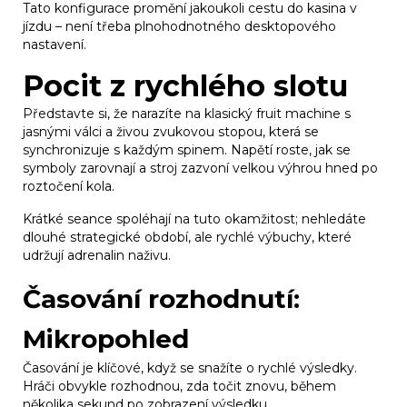
Tato konfigurace promění jakoukoli cestu do kasina v
jízdu – není třeba plnohodnotného desktopového
nastavení.
Pocit z rychlého slotu
Představte si, že narazíte na klasický fruit machine s
jasnými válci a živou zvukovou stopou, která se
synchronizuje s každým spinem. Napětí roste, jak se
symboly zarovnají a stroj zazvoní velkou výhrou hned po
roztočení kola.
Krátké seance spoléhají na tuto okamžitost; nehledáte
dlouhé strategické období, ale rychlé výbuchy, které
udržují adrenalin naživu.
Časování rozhodnutí:
Mikropohled
Časování je klíčové, když se snažíte o rychlé výsledky.
Hráči obvykle rozhodnou, zda točit znovu, během
několika sekund po zobrazení výsledku.