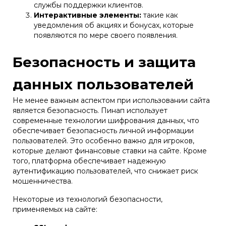
службы поддержки клиентов.
Интерактивные элементы:
такие как
уведомления об акциях и бонусах, которые
появляются по мере своего появления.
Безопасность и защита
данных пользователей
Не менее важным аспектом при использовании сайта
является безопасность. Пинап использует
современные технологии шифрования данных, что
обеспечивает безопасность личной информации
пользователей. Это особенно важно для игроков,
которые делают финансовые ставки на сайте. Кроме
того, платформа обеспечивает надежную
аутентификацию пользователей, что снижает риск
мошенничества.
Некоторые из технологий безопасности,
применяемых на сайте: