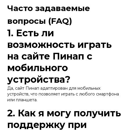
Часто задаваемые
вопросы (FAQ)
1. Есть ли
возможность играть
на сайте Пинап с
мобильного
устройства?
Да, сайт Пинап адаптирован для мобильных
устройств, что позволяет играть с любого смартфона
или планшета.
2. Как я могу получить
поддержку при