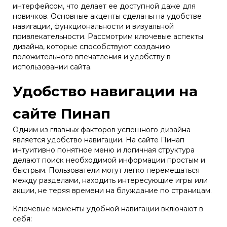
интерфейсом, что делает ее доступной даже для
новичков. Основные акценты сделаны на удобстве
навигации, функциональности и визуальной
привлекательности. Рассмотрим ключевые аспекты
дизайна, которые способствуют созданию
положительного впечатления и удобству в
использовании сайта.
Удобство навигации на
сайте Пинап
Одним из главных факторов успешного дизайна
является удобство навигации. На сайте Пинап
интуитивно понятное меню и логичная структура
делают поиск необходимой информации простым и
быстрым. Пользователи могут легко перемещаться
между разделами, находить интересующие игры или
акции, не теряя времени на блуждание по страницам.
Ключевые моменты удобной навигации включают в
себя: