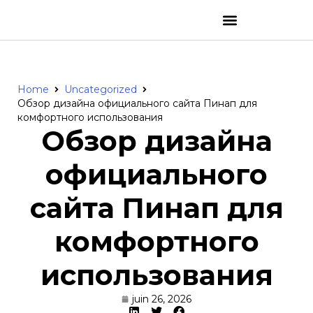
Home
Uncategorized
Обзор дизайна официального сайта Пинап для
комфортного использования
Обзор дизайна
официального
сайта Пинап для
комфортного
использования
juin 26, 2026