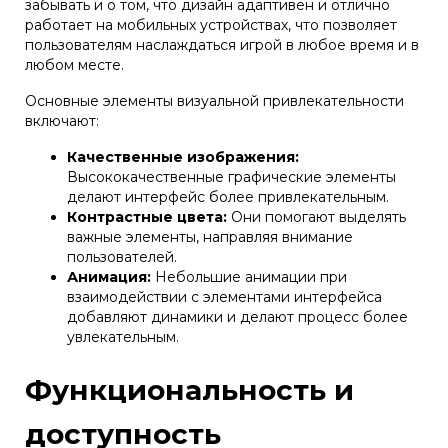
забывать и о том, что дизайн адаптивен и отлично
работает на мобильных устройствах, что позволяет
пользователям наслаждаться игрой в любое время и в
любом месте.
Основные элементы визуальной привлекательности
включают:
Качественные изображения:
Высококачественные графические элементы
делают интерфейс более привлекательным.
Контрастные цвета:
Они помогают выделять
важные элементы, направляя внимание
пользователей.
Анимация:
Небольшие анимации при
взаимодействии с элементами интерфейса
добавляют динамики и делают процесс более
увлекательным.
Функциональность и
доступность