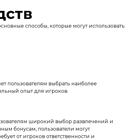
дств
сновные способы, которые могут использовать
яет пользователям выбрать наиболее
ельный опыт для игроков.
ользователям широкий выбор развлечений и
ным бонусам, пользователи могут
ебует от игроков ответственности и