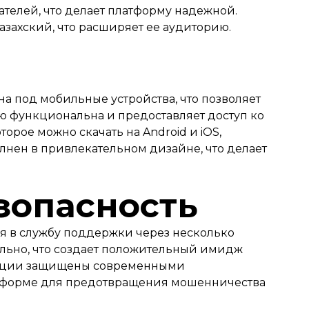
ателей, что делает платформу надежной.
азахский, что расширяет ее аудиторию.
а под мобильные устройства, что позволяет
ью функциональна и предоставляет доступ ко
рое можно скачать на Android и iOS,
лнен в привлекательном дизайне, что делает
зопасность
ся в службу поддержки через несколько
ально, что создает положительный имидж
нзакции защищены современными
атформе для предотвращения мошенничества