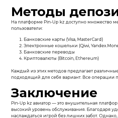
Методы депози
На платформе Pin-Up kz доступно множество м
пользователи:
Банковские карты (Visa, MasterCard)
Электронные кошельки (Qiwi, Yandex.Mon
Банковские переводы
Криптовалюты (Bitcoin, Ethereum)
Каждый из этих методов предлагает различные
подходящий для себя вариант. Все операции п
Заключение
Pin-Up kz авиатор — это внушительная платфо
высокий уровень обслуживания. Благодаря уд
наслаждаться игрой без лишних забот. Однако,