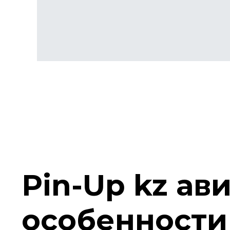
Pin-Up kz ав
особенности