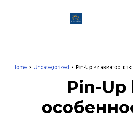
Home
Uncategorized
Pin-Up kz авиатор: кл
Pin-Up
особенно