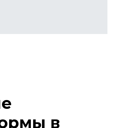
ые
ормы в