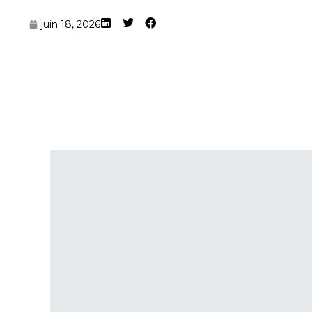
juin 18, 2026