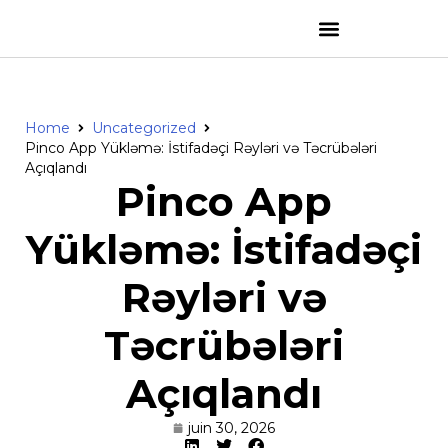
Home
Uncategorized
Pinco App Yükləmə: İstifadəçi Rəyləri və Təcrübələri
Açıqlandı
Pinco App
Yükləmə: İstifadəçi
Rəyləri və
Təcrübələri
Açıqlandı
juin 30, 2026