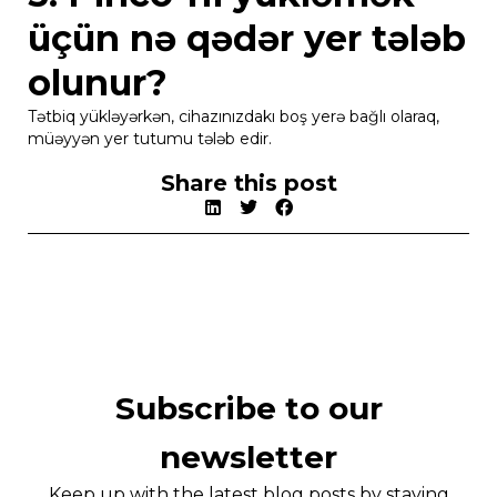
üçün nə qədər yer tələb
olunur?
Tətbiq yükləyərkən, cihazınızdakı boş yerə bağlı olaraq,
müəyyən yer tutumu tələb edir.
Share this post
Subscribe to our
newsletter
Keep up with the latest blog posts by staying