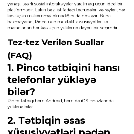
yanaşı, təsirli sosial interaksiyalar yaratmaq üçün ideal bir
platformadır. Lakin bəzi istifadəçi təcrübələri və rəyləri, hər
kəs üçün mükəmməl olmadığını da göstərir. Buna
baxmayaraq, Pinco-nun müxtəlif xüsusiyyətləri ilə
maraqlanan hər kəs üçün yükləmə dəyərli bir seçimdir.
Tez-tez Verilən Suallar
(FAQ)
1. Pinco tətbiqini hansı
telefonlar yükləyə
bilər?
Pinco tətbiqi həm Android, həm də iOS cihazlarında
yüklənə bilər.
2. Tətbiqin əsas
xüsusiyyətləri nədən