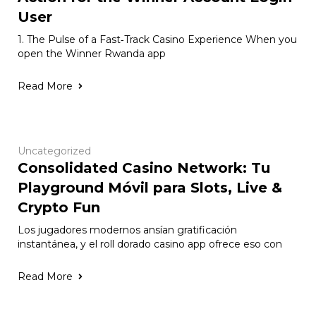
User
1. The Pulse of a Fast‑Track Casino Experience When you
open the Winner Rwanda app
Read More
Uncategorized
Consolidated Casino Network: Tu
Playground Móvil para Slots, Live &
Crypto Fun
Los jugadores modernos ansían gratificación
instantánea, y el roll dorado casino app ofrece eso con
Read More