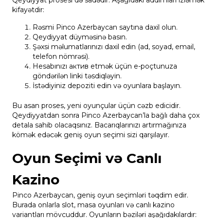
Qeydiyyat prosesi də sadədir. Aşağıdakı addımları izləmək
kifayətdir:
Rəsmi Pinco Azerbaycan saytına daxil olun.
Qeydiyyat düyməsinə basın.
Şəxsi məlumatlarınızı daxil edin (ad, soyad, email,
telefon nömrəsi).
Hesabınızı актив etmək üçün e-poçtunuza
göndərilən linki təsdiqləyin.
İstədiyiniz depoziti edin və oyunlara başlayın.
Bu asan proses, yeni oyunçular üçün cəzb edicidir.
Qeydiyyatdan sonra Pinco Azerbaycan’la bağlı daha çox
detala sahib olacaqsınız. Bacarıqlarınızı artırmağınıza
kömək edəcək geniş oyun seçimi sizi qarşılayır.
Oyun Seçimi və Canlı
Kazino
Pinco Azerbaycan, geniş oyun seçimləri təqdim edir.
Burada onlarla slot, masa oyunları və canlı kazino
variantları mövcuddur. Oyunların bəziləri aşağıdakılardır: