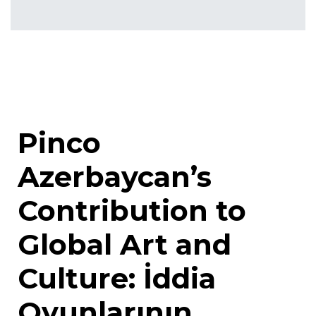
Pinco
Azerbaycan’s
Contribution to
Global Art and
Culture: İddia
Oyunlarının