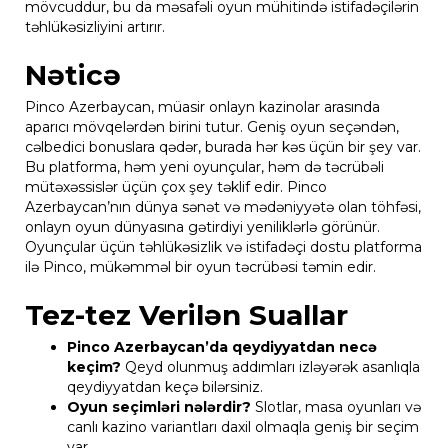
mövcuddur, bu da məsafəli oyun mühitində istifadəçilərin
təhlükəsizliyini artırır.
Nəticə
Pinco Azerbaycan, müasir onlayn kazinolar arasında
aparıcı mövqelərdən birini tutur. Geniş oyun seçəndən,
cəlbedici bonuslara qədər, burada hər kəs üçün bir şey var.
Bu platforma, həm yeni oyunçular, həm də təcrübəli
mütəxəssislər üçün çox şey təklif edir. Pinco
Azerbaycan’nın dünya sənət və mədəniyyətə olan töhfəsi,
onlayn oyun dünyasına gətirdiyi yeniliklərlə görünür.
Oyunçular üçün təhlükəsizlik və istifadəçi dostu platforma
ilə Pinco, mükəmməl bir oyun təcrübəsi təmin edir.
Tez-tez Verilən Suallar
Pinco Azerbaycan’da qeydiyyatdan necə
keçim?
Qeyd olunmuş addımları izləyərək asanlıqla
qeydiyyatdan keçə bilərsiniz.
Oyun seçimləri nələrdir?
Slotlar, masa oyunları və
canlı kazino variantları daxil olmaqla geniş bir seçim
var.