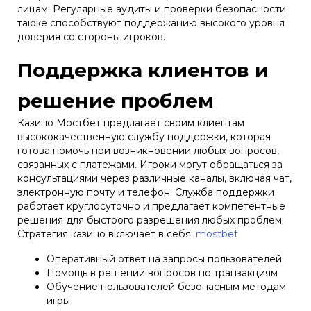
лицам. Регулярные аудиты и проверки безопасности
также способствуют поддержанию высокого уровня
доверия со стороны игроков.
Поддержка клиентов и
решение проблем
Казино Мостбет предлагает своим клиентам
высококачественную службу поддержки, которая
готова помочь при возникновении любых вопросов,
связанных с платежами. Игроки могут обращаться за
консультациями через различные каналы, включая чат,
электронную почту и телефон. Служба поддержки
работает круглосуточно и предлагает компетентные
решения для быстрого разрешения любых проблем.
Стратегия казино включает в себя:
mostbet
Оперативный ответ на запросы пользователей
Помощь в решении вопросов по транзакциям
Обучение пользователей безопасным методам
игры