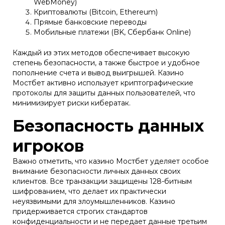
WebMoney)
Криптовалюты (Bitcoin, Ethereum)
Прямые банковские переводы
Мобильные платежи (BK, Сбербанк Online)
Каждый из этих методов обеспечивает высокую
степень безопасности, а также быстрое и удобное
пополнение счета и вывод выигрышей. Казино
Мостбет активно использует криптографические
протоколы для защиты данных пользователей, что
минимизирует риски кибератак.
Безопасность данных
игроков
Важно отметить, что казино Мостбет уделяет особое
внимание безопасности личных данных своих
клиентов. Все транзакции защищены 128-битным
шифрованием, что делает их практически
неуязвимыми для злоумышленников. Казино
придерживается строгих стандартов
конфиденциальности и не передает данные третьим