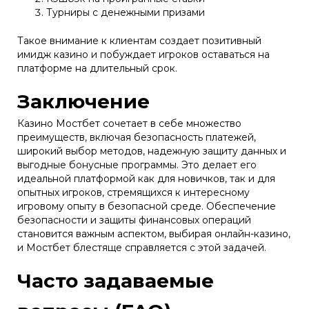
Турниры с денежными призами
Такое внимание к клиентам создает позитивный
имидж казино и побуждает игроков оставаться на
платформе на длительный срок.
Заключение
Казино Мостбет сочетает в себе множество
преимуществ, включая безопасность платежей,
широкий выбор методов, надежную защиту данных и
выгодные бонусные программы. Это делает его
идеальной платформой как для новичков, так и для
опытных игроков, стремящихся к интересному
игровому опыту в безопасной среде. Обеспечение
безопасности и защиты финансовых операций
становится важным аспектом, выбирая онлайн-казино,
и Мостбет блестяще справляется с этой задачей.
Часто задаваемые