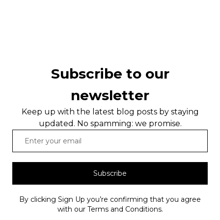
Subscribe to our
newsletter
Keep up with the latest blog posts by staying
updated. No spamming: we promise.
Subscribe
By clicking Sign Up you’re confirming that you agree
with our Terms and Conditions.