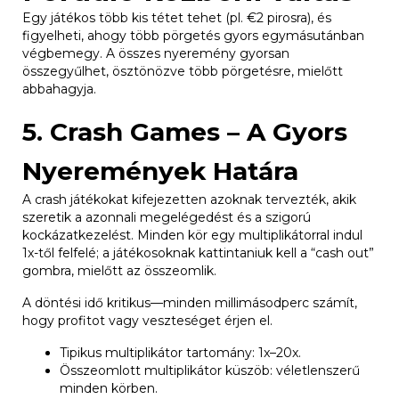
Egy játékos több kis tétet tehet (pl. €2 pirosra), és
figyelheti, ahogy több pörgetés gyors egymásutánban
végbemegy. A összes nyeremény gyorsan
összegyűlhet, ösztönözve több pörgetésre, mielőtt
abbahagyja.
5. Crash Games – A Gyors
Nyeremények Határa
A crash játékokat kifejezetten azoknak tervezték, akik
szeretik a azonnali megelégedést és a szigorú
kockázatkezelést. Minden kör egy multiplikátorral indul
1x-től felfelé; a játékosoknak kattintaniuk kell a “cash out”
gombra, mielőtt az összeomlik.
A döntési idő kritikus—minden millimásodperc számít,
hogy profitot vagy veszteséget érjen el.
Tipikus multiplikátor tartomány: 1x–20x.
Összeomlott multiplikátor küszöb: véletlenszerű
minden körben.