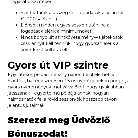
magasabb szinteken.
Szinthatárok a összegzett fogadások alapján (pl.
€1 000 → Szint 1).
Előnyök minden egyes session után, ha a
fogadások elérik a minimumokat.
Nincs bonyolult szintkövetelmény—a játékosok
csak annyit kell tenniük, hogy gyorsan elérik a
következő költési célt.
Gyors út VIP szintre
Egy játékos például néhány napon belül elérheti a
Szint 2-t, ha rendszeresen €5-ös nyerőgépeken pörget, a
gyors nyeremények motiválva őket, hogy gyakrabban
játsszanak—egyértelmű példája annak, hogyan
halmozhatók fel a rövid session-ök hosszabb távon
jelentős jutalmak.
Szerezd meg Üdvözlő
Bónuszodat!