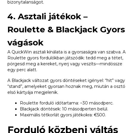
bizonytalanságot.
4. Asztali játékok –
Roulette & Blackjack Gyors
vágások
A QuickWin asztali kínálata is a gyorsaságra van szabva. A
Roulette gyors fordulókban játszódik: tedd meg a tétet,
pörgesd meg a kereket, nyerj vagy veszíts—mindössze
egy perc alatt.
A Blackjack változat gyors döntéseket igényel: “hit” vagy
“stand”, amelyeket gyorsan hoznak meg, miután a osztó
első kártyája megjelenik.
Roulette forduló időtartama: ~30 másodperc.
Blackjack döntések: 10 másodperten belül.
Maximális tétkorlát gyors játékokra: €500.
Forduló közbeni váltás