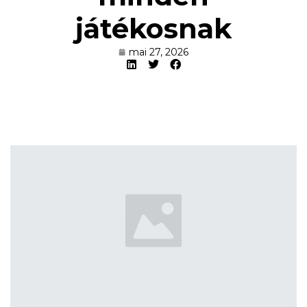
játékosnak
mai 27, 2026