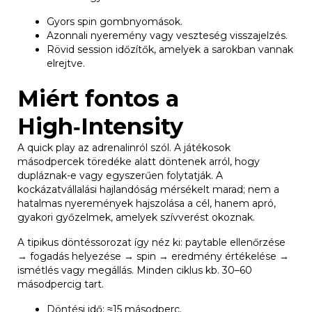
Gyors spin gombnyomások.
Azonnali nyeremény vagy veszteség visszajelzés.
Rövid session időzítők, amelyek a sarokban vannak
elrejtve.
Miért fontos a
High‑Intensity
A quick play az adrenalinról szól. A játékosok
másodpercek töredéke alatt döntenek arról, hogy
dupláznak-e vagy egyszerűen folytatják. A
kockázatvállalási hajlandóság mérsékelt marad; nem a
hatalmas nyeremények hajszolása a cél, hanem apró,
gyakori győzelmek, amelyek szívverést okoznak.
A tipikus döntéssorozat így néz ki: paytable ellenőrzése
→ fogadás helyezése → spin → eredmény értékelése →
ismétlés vagy megállás. Minden ciklus kb. 30–60
másodpercig tart.
Döntési idő: ≈15 másodperc.