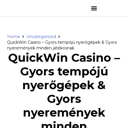
Home
Uncategorized
QuickWin Casino – Gyors tempójú nyerőgépek & Gyors
nyeremények minden játékosnak
QuickWin Casino –
Gyors tempójú
nyerőgépek &
Gyors
nyeremények
minden