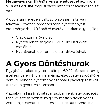
Megaways
akár 117.649 nyerési lehetőséget ad, míg a
Sun of Fortune
trópusi hangulatot és cascading reels-t
hoz.
A gyors spin jellege a változó orsó szám által van
fokozva. Egyetlen pörgetés több nyereményt is
eredményezhet különböző nyerővonalakon egyidejűleg.
Orsók száma: 5–9 orsó.
Nyerési lehetőségek: 117k+ a Big Bad Wolf
esetében.
Nyerővonalak automatikusan aktiválódnak.
A Gyors Döntéshurok
Egy játékos alacsony tétet állít (pl. €0.50), és spinel, amíg
a teljes nyeremény el nem éri az €5-öt vagy az időzítő le
nem jár. Minden nyeremény azonnali újra‑pörgetést vált
ki, tovább gyorsítva a tempót.
A izgalom a kiszámíthatatlanságban rejlik: egy pörgetés
több kifizetést hozhat, míg egy másik hirtelen véget
vethet a játéknak—tökéletes azoknak, akik szeretik a