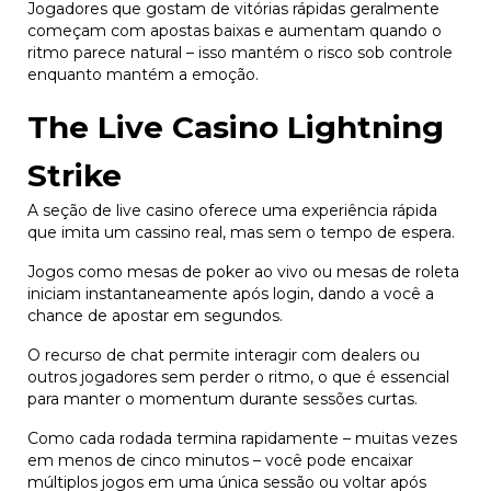
Jogadores que gostam de vitórias rápidas geralmente
começam com apostas baixas e aumentam quando o
ritmo parece natural – isso mantém o risco sob controle
enquanto mantém a emoção.
The Live Casino Lightning
Strike
A seção de live casino oferece uma experiência rápida
que imita um cassino real, mas sem o tempo de espera.
Jogos como mesas de poker ao vivo ou mesas de roleta
iniciam instantaneamente após login, dando a você a
chance de apostar em segundos.
O recurso de chat permite interagir com dealers ou
outros jogadores sem perder o ritmo, o que é essencial
para manter o momentum durante sessões curtas.
Como cada rodada termina rapidamente – muitas vezes
em menos de cinco minutos – você pode encaixar
múltiplos jogos em uma única sessão ou voltar após