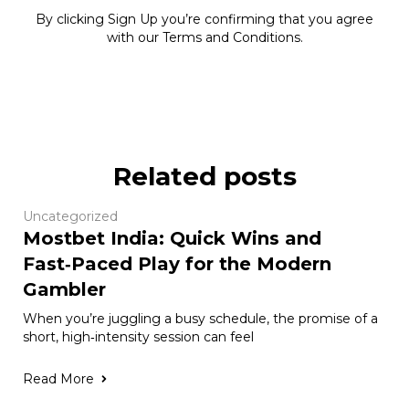
By clicking Sign Up you’re confirming that you agree
with our Terms and Conditions.
Related posts
Uncategorized
Mostbet India: Quick Wins and
Fast‑Paced Play for the Modern
Gambler
When you’re juggling a busy schedule, the promise of a
short, high‑intensity session can feel
Read More