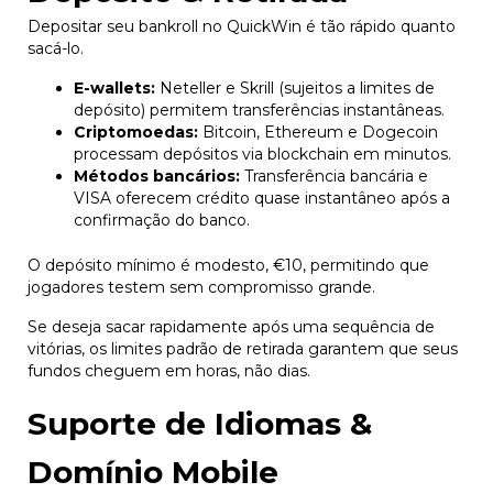
Depositar seu bankroll no QuickWin é tão rápido quanto
sacá-lo.
E-wallets:
Neteller e Skrill (sujeitos a limites de
depósito) permitem transferências instantâneas.
Criptomoedas:
Bitcoin, Ethereum e Dogecoin
processam depósitos via blockchain em minutos.
Métodos bancários:
Transferência bancária e
VISA oferecem crédito quase instantâneo após a
confirmação do banco.
O depósito mínimo é modesto, €10, permitindo que
jogadores testem sem compromisso grande.
Se deseja sacar rapidamente após uma sequência de
vitórias, os limites padrão de retirada garantem que seus
fundos cheguem em horas, não dias.
Suporte de Idiomas &
Domínio Mobile