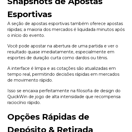
Snapshots de Apostas
Esportivas
A seção de apostas esportivas também oferece apostas
rápidas; a maioria dos mercados é liquidada minutos após
o início do evento.
Você pode apostar na abertura de uma partida e ver o
resultado quase imediatamente, especialmente em
esportes de duração curta como dardos ou tênis.
A interface é limpa e as cotações são atualizadas em
tempo real, permitindo decisões rápidas em mercados
de movimento rápido.
Isso se encaixa perfeitamente na filosofia de design do
QuickWin de jogo de alta intensidade que recompensa
raciocínio rápido.
Opções Rápidas de
Depósito & Retirada