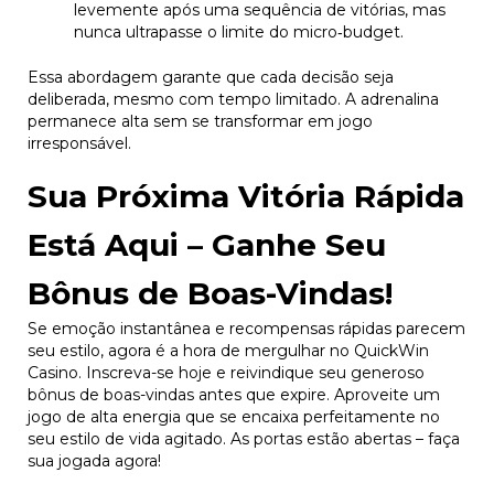
levemente após uma sequência de vitórias, mas
nunca ultrapasse o limite do micro‑budget.
Essa abordagem garante que cada decisão seja
deliberada, mesmo com tempo limitado. A adrenalina
permanece alta sem se transformar em jogo
irresponsável.
Sua Próxima Vitória Rápida
Está Aqui – Ganhe Seu
Bônus de Boas-Vindas!
Se emoção instantânea e recompensas rápidas parecem
seu estilo, agora é a hora de mergulhar no QuickWin
Casino. Inscreva-se hoje e reivindique seu generoso
bônus de boas-vindas antes que expire. Aproveite um
jogo de alta energia que se encaixa perfeitamente no
seu estilo de vida agitado. As portas estão abertas – faça
sua jogada agora!