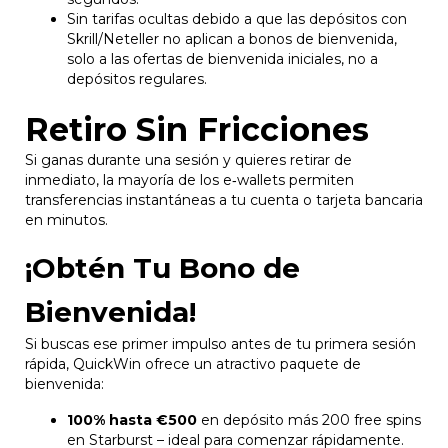
Sin tarifas ocultas debido a que las depósitos con
Skrill/Neteller no aplican a bonos de bienvenida,
solo a las ofertas de bienvenida iniciales, no a
depósitos regulares.
Retiro Sin Fricciones
Si ganas durante una sesión y quieres retirar de
inmediato, la mayoría de los e‑wallets permiten
transferencias instantáneas a tu cuenta o tarjeta bancaria
en minutos.
¡Obtén Tu Bono de
Bienvenida!
Si buscas ese primer impulso antes de tu primera sesión
rápida, QuickWin ofrece un atractivo paquete de
bienvenida:
100% hasta €500
en depósito más 200 free spins
en Starburst – ideal para comenzar rápidamente.