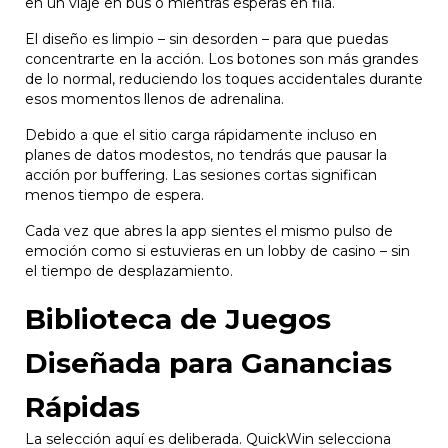
en un viaje en bus o mientras esperas en fila.
El diseño es limpio – sin desorden – para que puedas
concentrarte en la acción. Los botones son más grandes
de lo normal, reduciendo los toques accidentales durante
esos momentos llenos de adrenalina.
Debido a que el sitio carga rápidamente incluso en
planes de datos modestos, no tendrás que pausar la
acción por buffering. Las sesiones cortas significan
menos tiempo de espera.
Cada vez que abres la app sientes el mismo pulso de
emoción como si estuvieras en un lobby de casino – sin
el tiempo de desplazamiento.
Biblioteca de Juegos
Diseñada para Ganancias
Rápidas
La selección aquí es deliberada. QuickWin selecciona