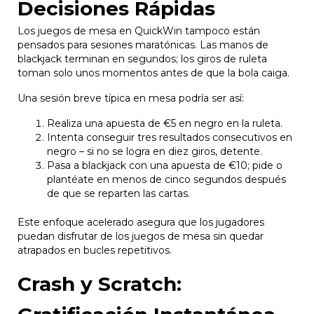
Decisiones Rápidas
Los juegos de mesa en QuickWin tampoco están
pensados para sesiones maratónicas. Las manos de
blackjack terminan en segundos; los giros de ruleta
toman solo unos momentos antes de que la bola caiga.
Una sesión breve típica en mesa podría ser así:
Realiza una apuesta de €5 en negro en la ruleta.
Intenta conseguir tres resultados consecutivos en
negro – si no se logra en diez giros, detente.
Pasa a blackjack con una apuesta de €10; pide o
plantéate en menos de cinco segundos después
de que se reparten las cartas.
Este enfoque acelerado asegura que los jugadores
puedan disfrutar de los juegos de mesa sin quedar
atrapados en bucles repetitivos.
Crash y Scratch: