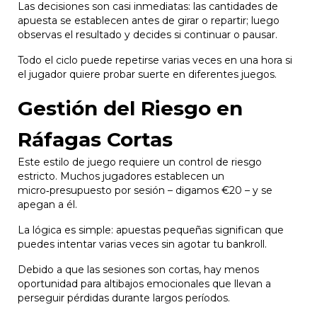
Las decisiones son casi inmediatas: las cantidades de
apuesta se establecen antes de girar o repartir; luego
observas el resultado y decides si continuar o pausar.
Todo el ciclo puede repetirse varias veces en una hora si
el jugador quiere probar suerte en diferentes juegos.
Gestión del Riesgo en
Ráfagas Cortas
Este estilo de juego requiere un control de riesgo
estricto. Muchos jugadores establecen un
micro‑presupuesto por sesión – digamos €20 – y se
apegan a él.
La lógica es simple: apuestas pequeñas significan que
puedes intentar varias veces sin agotar tu bankroll.
Debido a que las sesiones son cortas, hay menos
oportunidad para altibajos emocionales que llevan a
perseguir pérdidas durante largos períodos.