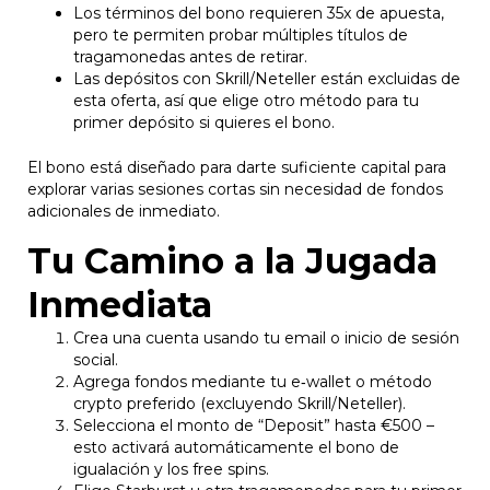
Los términos del bono requieren 35x de apuesta,
pero te permiten probar múltiples títulos de
tragamonedas antes de retirar.
Las depósitos con Skrill/Neteller están excluidas de
esta oferta, así que elige otro método para tu
primer depósito si quieres el bono.
El bono está diseñado para darte suficiente capital para
explorar varias sesiones cortas sin necesidad de fondos
adicionales de inmediato.
Tu Camino a la Jugada
Inmediata
Crea una cuenta usando tu email o inicio de sesión
social.
Agrega fondos mediante tu e‑wallet o método
crypto preferido (excluyendo Skrill/Neteller).
Selecciona el monto de “Deposit” hasta €500 –
esto activará automáticamente el bono de
igualación y los free spins.