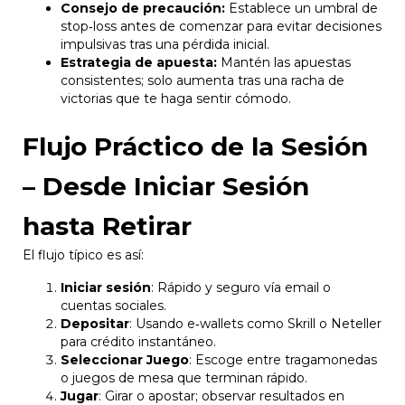
Consejo de precaución:
Establece un umbral de
stop‑loss antes de comenzar para evitar decisiones
impulsivas tras una pérdida inicial.
Estrategia de apuesta:
Mantén las apuestas
consistentes; solo aumenta tras una racha de
victorias que te haga sentir cómodo.
Flujo Práctico de la Sesión
– Desde Iniciar Sesión
hasta Retirar
El flujo típico es así:
Iniciar sesión
: Rápido y seguro vía email o
cuentas sociales.
Depositar
: Usando e‑wallets como Skrill o Neteller
para crédito instantáneo.
Seleccionar Juego
: Escoge entre tragamonedas
o juegos de mesa que terminan rápido.
Jugar
: Girar o apostar; observar resultados en