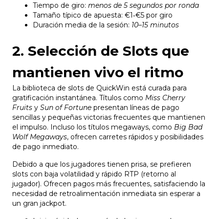
Tiempo de giro:
menos de 5 segundos por ronda
Tamaño típico de apuesta: €1‑€5 por giro
Duración media de la sesión:
10–15 minutos
2. Selección de Slots que
mantienen vivo el ritmo
La biblioteca de slots de QuickWin está curada para
gratificación instantánea. Títulos como
Miss Cherry
Fruits
y
Sun of Fortune
presentan líneas de pago
sencillas y pequeñas victorias frecuentes que mantienen
el impulso. Incluso los títulos megaways, como
Big Bad
Wolf Megaways
, ofrecen carretes rápidos y posibilidades
de pago inmediato.
Debido a que los jugadores tienen prisa, se prefieren
slots con baja volatilidad y rápido RTP (retorno al
jugador). Ofrecen pagos más frecuentes, satisfaciendo la
necesidad de retroalimentación inmediata sin esperar a
un gran jackpot.