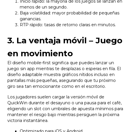
Inicio rápido: la mayoría de los juegos se lanzan en
menos de un segundo.
Baja volatilidad: mayor probabilidad de pequeñas
ganancias.
RTP rápido: tasas de retorno claras en minutos.
3. La ventaja móvil – Juego
en movimiento
El diseño mobile-first significa que puedes lanzar un
juego sin app mientras te desplazas o esperas en fila. El
diseño adaptable muestra gráficos nítidos incluso en
pantallas más pequeñas, asegurando que tu próximo
giro sea tan emocionante como en el escritorio.
Los jugadores suelen cargar la versión móvil de
QuickWin durante el desayuno o una pausa para el café,
eligiendo un slot con umbrales de apuesta mínimos para
mantener el riesgo bajo mientras persiguen la próxima
victoria instantánea.
Optimizado para iOS y Android.