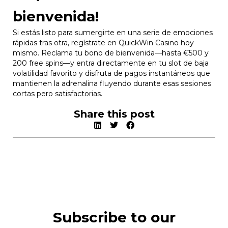
bienvenida!
Si estás listo para sumergirte en una serie de emociones
rápidas tras otra, regístrate en QuickWin Casino hoy
mismo. Reclama tu bono de bienvenida—hasta €500 y
200 free spins—y entra directamente en tu slot de baja
volatilidad favorito y disfruta de pagos instantáneos que
mantienen la adrenalina fluyendo durante esas sesiones
cortas pero satisfactorias.
Share this post
Subscribe to our