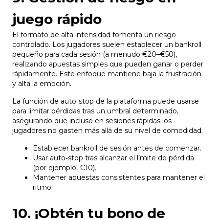
juego rápido
El formato de alta intensidad fomenta un riesgo
controlado. Los jugadores suelen establecer un bankroll
pequeño para cada sesión (a menudo €20–€50),
realizando apuestas simples que pueden ganar o perder
rápidamente. Este enfoque mantiene baja la frustración
y alta la emoción.
La función de auto‑stop de la plataforma puede usarse
para limitar pérdidas tras un umbral determinado,
asegurando que incluso en sesiones rápidas los
jugadores no gasten más allá de su nivel de comodidad.
Establecer bankroll de sesión antes de comenzar.
Usar auto‑stop tras alcanzar el límite de pérdida
(por ejemplo, €10).
Mantener apuestas consistentes para mantener el
ritmo.
10. ¡Obtén tu bono de