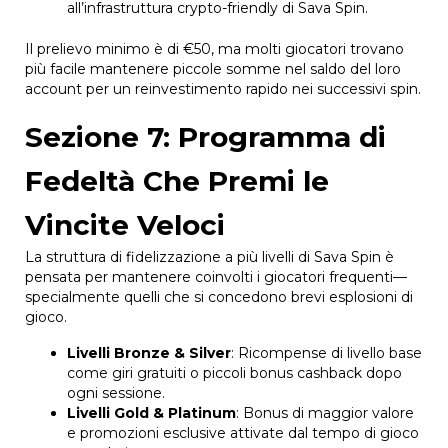
all’infrastruttura crypto-friendly di Sava Spin.
Il prelievo minimo è di €50, ma molti giocatori trovano
più facile mantenere piccole somme nel saldo del loro
account per un reinvestimento rapido nei successivi spin.
Sezione 7: Programma di
Fedeltà Che Premi le
Vincite Veloci
La struttura di fidelizzazione a più livelli di Sava Spin è
pensata per mantenere coinvolti i giocatori frequenti—
specialmente quelli che si concedono brevi esplosioni di
gioco.
Livelli Bronze & Silver
: Ricompense di livello base
come giri gratuiti o piccoli bonus cashback dopo
ogni sessione.
Livelli Gold & Platinum
: Bonus di maggior valore
e promozioni esclusive attivate dal tempo di gioco