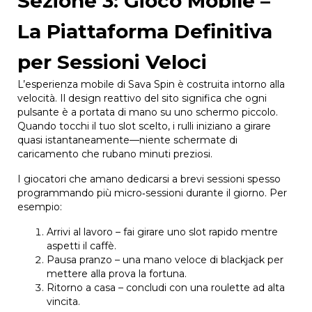
Sezione 3: Gioco Mobile –
La Piattaforma Definitiva
per Sessioni Veloci
L’esperienza mobile di Sava Spin è costruita intorno alla
velocità. Il design reattivo del sito significa che ogni
pulsante è a portata di mano su uno schermo piccolo.
Quando tocchi il tuo slot scelto, i rulli iniziano a girare
quasi istantaneamente—niente schermate di
caricamento che rubano minuti preziosi.
I giocatori che amano dedicarsi a brevi sessioni spesso
programmando più micro‑sessioni durante il giorno. Per
esempio:
Arrivi al lavoro – fai girare uno slot rapido mentre
aspetti il caffè.
Pausa pranzo – una mano veloce di blackjack per
mettere alla prova la fortuna.
Ritorno a casa – concludi con una roulette ad alta
vincita.