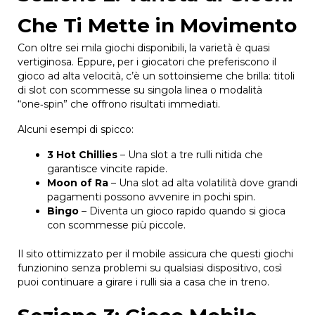
Che Ti Mette in Movimento
Con oltre sei mila giochi disponibili, la varietà è quasi
vertiginosa. Eppure, per i giocatori che preferiscono il
gioco ad alta velocità, c’è un sottoinsieme che brilla: titoli
di slot con scommesse su singola linea o modalità
“one‑spin” che offrono risultati immediati.
Alcuni esempi di spicco:
3 Hot Chillies
– Una slot a tre rulli nitida che
garantisce vincite rapide.
Moon of Ra
– Una slot ad alta volatilità dove grandi
pagamenti possono avvenire in pochi spin.
Bingo
– Diventa un gioco rapido quando si gioca
con scommesse più piccole.
Il sito ottimizzato per il mobile assicura che questi giochi
funzionino senza problemi su qualsiasi dispositivo, così
puoi continuare a girare i rulli sia a casa che in treno.