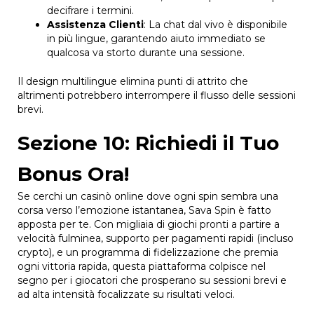
decifrare i termini.
Assistenza Clienti
: La chat dal vivo è disponibile
in più lingue, garantendo aiuto immediato se
qualcosa va storto durante una sessione.
Il design multilingue elimina punti di attrito che
altrimenti potrebbero interrompere il flusso delle sessioni
brevi.
Sezione 10: Richiedi il Tuo
Bonus Ora!
Se cerchi un casinò online dove ogni spin sembra una
corsa verso l’emozione istantanea, Sava Spin è fatto
apposta per te. Con migliaia di giochi pronti a partire a
velocità fulminea, supporto per pagamenti rapidi (incluso
crypto), e un programma di fidelizzazione che premia
ogni vittoria rapida, questa piattaforma colpisce nel
segno per i giocatori che prosperano su sessioni brevi e
ad alta intensità focalizzate su risultati veloci.