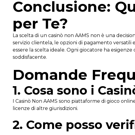
Conclusione: Qu
per Te?
La scelta di un casinò non AAMS non è una decisione 
servizio clientela, le opzioni di pagamento versatili 
essere la scelta ideale. Ogni giocatore ha esigenze 
soddisfacente.
Domande Freque
1. Cosa sono i Cas
I Casinò Non AAMS sono piattaforme di gioco online
licenze di altre giurisdizioni.
2. Come posso verif