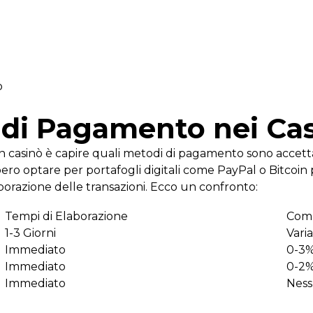
o
i di Pagamento nei C
un casinò è capire quali metodi di pagamento sono accetta
ro optare per portafogli digitali come PayPal o Bitcoin pe
aborazione delle transazioni. Ecco un confronto:
Tempi di Elaborazione
Comm
1-3 Giorni
Varia
Immediato
0-3
Immediato
0-2
Immediato
Nes