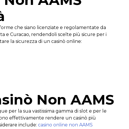
no Non AAMS
à
aforme che siano licenziate e regolamentate da
lta e Curacao, rendendoli scelte più sicure per i
tare la sicurezza di un casinò online:
 Casinò Non AAMS
ngue per la sua vastissima gamma di slot e per le
ssono effettivamente rendere un casinò più
siderare include:
casino online non AAMS