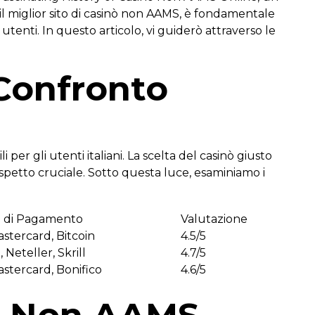
 il miglior sito di casinò non AAMS, è fondamentale
 utenti. In questo articolo, vi guiderò attraverso le
Confronto
per gli utenti italiani. La scelta del casinò giusto
un aspetto cruciale. Sotto questa luce, esaminiamo i
 di Pagamento
Valutazione
astercard, Bitcoin
4.5/5
 Neteller, Skrill
4.7/5
astercard, Bonifico
4.6/5