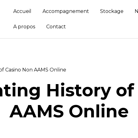
Accueil
Accompagnement
Stockage
N
A propos
Contact
 of Casino Non AAMS Online
ting History o
AAMS Online