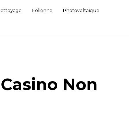
ettoyage
Éolienne
Photovoltaïque
f Casino Non