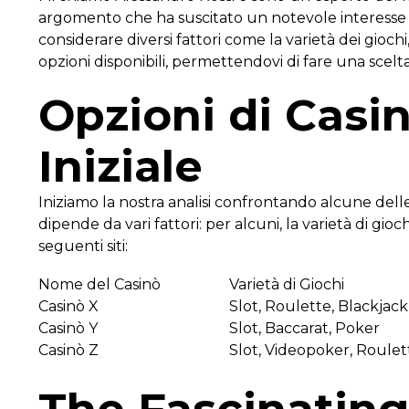
argomento che ha suscitato un notevole interesse tra
considerare diversi fattori come la varietà dei giochi
opzioni disponibili, permettendovi di fare una scelt
Opzioni di Cas
Iniziale
Iniziamo la nostra analisi confrontando alcune delle 
dipende da vari fattori: per alcuni, la varietà di gioc
seguenti siti:
Nome del Casinò
Varietà di Giochi
Casinò X
Slot, Roulette, Blackjack
Casinò Y
Slot, Baccarat, Poker
Casinò Z
Slot, Videopoker, Roulet