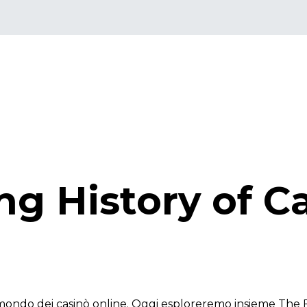
ng History of C
mondo dei casinò online. Oggi esploreremo insieme The 