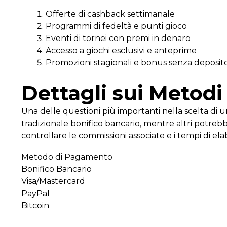
Offerte di cashback settimanale
Programmi di fedeltà e punti gioco
Eventi di tornei con premi in denaro
Accesso a giochi esclusivi e anteprime
Promozioni stagionali e bonus senza deposit
Dettagli sui Metod
Una delle questioni più importanti nella scelta di 
tradizionale bonifico bancario, mentre altri potrebbe
controllare le commissioni associate e i tempi di el
Metodo di Pagamento
Bonifico Bancario
Visa/Mastercard
PayPal
Bitcoin