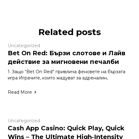
Related posts
Uncategorized
Bet On Red: Бързи слотове и Лайв
действие за мигновени печалби
1. Защо “Bet On Red” привлича феновете на бързата
игра Играчите, които жадуват за адреналин,
Read More
Uncategorized
Cash App Casino: Quick Play, Quick
Wins – The Ultimate High‑Intensity