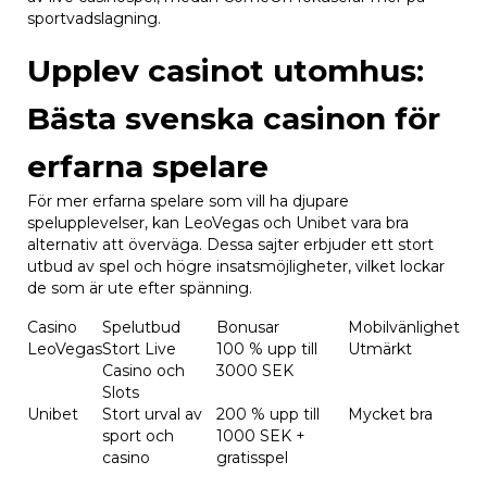
sportvadslagning.
Upplev casinot utomhus:
Bästa svenska casinon för
erfarna spelare
För mer erfarna spelare som vill ha djupare
spelupplevelser, kan LeoVegas och Unibet vara bra
alternativ att överväga. Dessa sajter erbjuder ett stort
utbud av spel och högre insatsmöjligheter, vilket lockar
de som är ute efter spänning.
Casino
Spelutbud
Bonusar
Mobilvänlighet
LeoVegas
Stort Live
100 % upp till
Utmärkt
Casino och
3000 SEK
Slots
Unibet
Stort urval av
200 % upp till
Mycket bra
sport och
1000 SEK +
casino
gratisspel