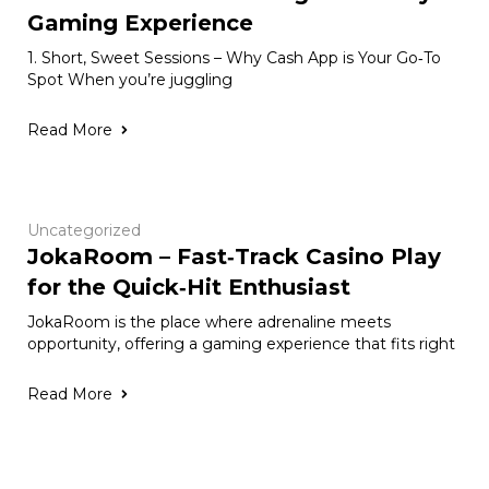
Gaming Experience
1. Short, Sweet Sessions – Why Cash App is Your Go‑To
Spot When you’re juggling
Read More
Uncategorized
JokaRoom – Fast‑Track Casino Play
for the Quick‑Hit Enthusiast
JokaRoom is the place where adrenaline meets
opportunity, offering a gaming experience that fits right
Read More