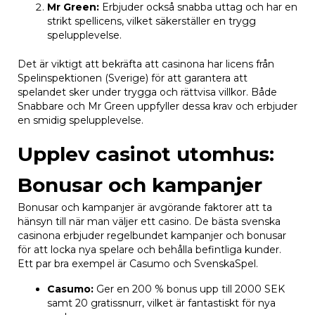
Mr Green:
Erbjuder också snabba uttag och har en
strikt spellicens, vilket säkerställer en trygg
spelupplevelse.
Det är viktigt att bekräfta att casinona har licens från
Spelinspektionen (Sverige) för att garantera att
spelandet sker under trygga och rättvisa villkor. Både
Snabbare och Mr Green uppfyller dessa krav och erbjuder
en smidig spelupplevelse.
Upplev casinot utomhus:
Bonusar och kampanjer
Bonusar och kampanjer är avgörande faktorer att ta
hänsyn till när man väljer ett casino. De bästa svenska
casinona erbjuder regelbundet kampanjer och bonusar
för att locka nya spelare och behålla befintliga kunder.
Ett par bra exempel är Casumo och SvenskaSpel.
Casumo:
Ger en 200 % bonus upp till 2000 SEK
samt 20 gratissnurr, vilket är fantastiskt för nya