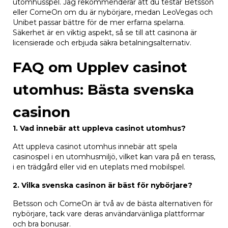
utomhusspel. Jag rekommenderar att du testar Betsson
eller ComeOn om du är nybörjare, medan LeoVegas och
Unibet passar bättre för de mer erfarna spelarna.
Säkerhet är en viktig aspekt, så se till att casinona är
licensierade och erbjuda säkra betalningsalternativ.
FAQ om Upplev casinot
utomhus: Bästa svenska
casinon
1. Vad innebär att uppleva casinot utomhus?
Att uppleva casinot utomhus innebär att spela
casinospel i en utomhusmiljö, vilket kan vara på en terass,
i en trädgård eller vid en uteplats med mobilspel.
2. Vilka svenska casinon är bäst för nybörjare?
Betsson och ComeOn är två av de bästa alternativen för
nybörjare, tack vare deras användarvänliga plattformar
och bra bonusar.