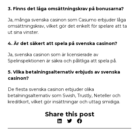
3. Finns det låga omsättningskrav på bonusarna?
Ja, många svenska casinon som Casumo erbjuder låga
omsättningskrav, vilket gör det enkelt för spelare att ta
ut sina vinster.
4. Är det säkert att spela på svenska casinon?
Ja, svenska casinon som är licensierade av
Spelinspektionen är säkra och pålitliga att spela på.
5. Vilka betalningsalternativ erbjuds av svenska
casinon?
De flesta svenska casinon erbjuder olika
betalningsalternativ som Swish, Trustly, Neteller och
kreditkort, vilket gör insättningar och uttag smidiga.
Share this post