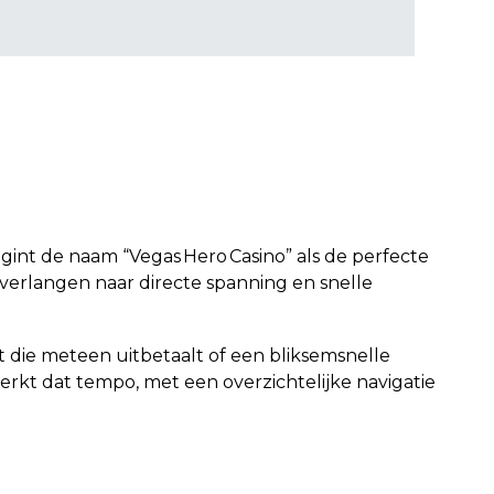
gint de naam “Vegas Hero Casino” als de perfecte
verlangen naar directe spanning en snelle
t die meteen uitbetaalt of een bliksemsnelle
erkt dat tempo, met een overzichtelijke navigatie