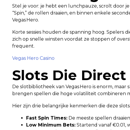
Stel je voor: je hebt een lunchpauze, scrolt door j
“Spin,” de rollen draaien, en binnen enkele seconden
Vegas Hero.
Korte sessies houden de spanning hoog. Spelers di
zich op snelle winsten voordat ze stoppen of overs
frequent.
Vegas Hero Casino
Slots Die Direc
De slotbibliotheek van Vegas Hero is enorm, maar s
brengen spellen die hoge volatiliteit combineren me
Hier zijn drie belangrijke kenmerken die deze slots
Fast Spin Times:
De meeste spellen draaien
Low Minimum Bets:
Startend vanaf €0.01, w