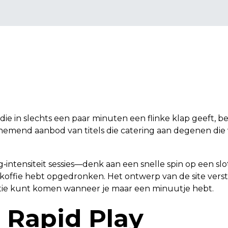
e in slechts een paar minuten een flinke klap geeft, be
emend aanbod van titels die catering aan degenen die 
intensiteit sessies—denk aan een snelle spin op een slo
 koffie hebt opgedronken. Het ontwerp van de site verst
actie kunt komen wanneer je maar een minuutje hebt.
 Rapid Play