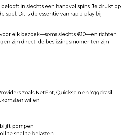
 belooft in slechts een handvol spins. Je drukt op
spel. Dit is de essentie van rapid play bij
ll voor elk bezoek—soms slechts €10—en richten
gen zijn direct; de beslissingsmomenten zijn
roviders zoals NetEnt, Quickspin en Yggdrasil
itkomsten willen.
blijft pompen.
l te snel te belasten.