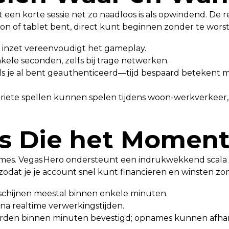
 een korte sessie net zo naadloos is als opwindend. De r
foon of tablet bent, direct kunt beginnen zonder te wor
f inzet vereenvoudigt het gameplay.
kele seconden, zelfs bij trage netwerken.
s je al bent geauthenticeerd—tijd bespaard betekent m
iete spellen kunnen spelen tijdens woon-werkverkeer, ko
es Die het Momen
names. Vegas Hero ondersteunt een indrukwekkend scala
r—zodat je je account snel kunt financieren en winsten 
chijnen meestal binnen enkele minuten.
jna realtime verwerkingstijden.
rden binnen minuten bevestigd; opnames kunnen afhanke