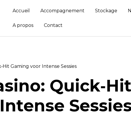
Accueil
Accompagnement
Stockage
N
A propos
Contact
k‑Hit Gaming voor Intense Sessies
asino: Quick‑Hi
Intense Sessie