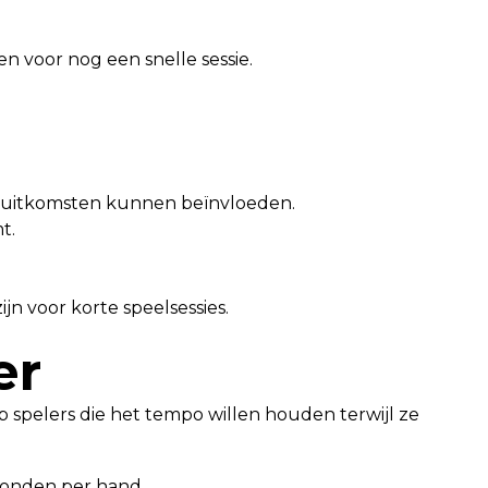
 voor nog een snelle sessie.
n
n uitkomsten kunnen beïnvloeden.
t.
n voor korte speelsessies.
er
op spelers die het tempo willen houden terwijl ze
econden per hand.