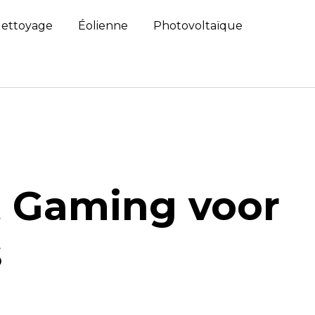
ettoyage
Éolienne
Photovoltaïque
t Gaming voor
s