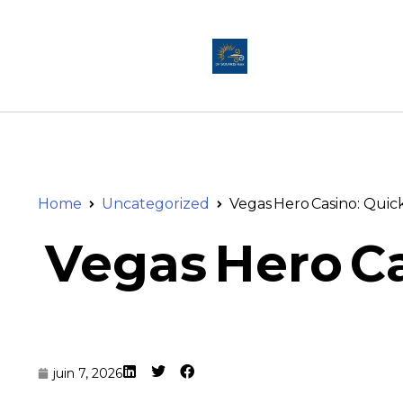
Home
Uncategorized
Vegas Hero Casino: Quic
Vegas Hero C
juin 7, 2026