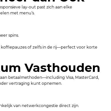
esponsieve lay-out past zich aan elke
stelen met menu’s.
eer spins.
ffiepauzes of zelfs in de rij—perfect voor korte
tum Vasthouden
 aan betaalmethoden—including Visa, MasterCard,
zonder vertraging kunt opnemen.
lijk van netwerkcongestie direct zijn.