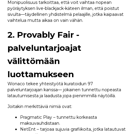
Monipuolisuus tarkoittaa, että voit vaihtaa nopean
pyöräytyksen live-blackjack-käteen ilman, että poistut
sivulta—täydellinen yhdistelmä pelaajille, jotka kaipaavat
vaihtelua mutta aikaa on vain vähän.
2. Provably Fair -
palveluntarjoajat
välittömään
luottamukseen
Wonaco tekee yhteistyötä kuratoidun 97
palveluntarjoajan kanssa— jokainen tunnettu nopeasta
latautumisesta ja laadusta jopa pienimmillä näytöillä.
Joitakin merkittäviä nimiä ovat:
Pragmatic Play – tunnettu korkeasta
maksuvauhdistaan.
NetEnt – tarjoaa sujuvia grafiikoita, jotka latautuvat