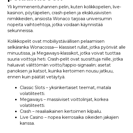
Yli kymmenentuhannen pelin, kuten kolikkopelien, live-
kasinon, pöytäpelien, crash-pelien ja eksklusiivisten
nimikkeiden, ansiosta Wonaco tarjoaa universumin
nopeita vaihtoehtoja, jotka voidaan käynnistää
sekunneissa.
Kolikkopelit ovat mobiiliystävällisen pelaamisen
selkäranka Wonacossa— klassiset rullat, jotka pyörivät alle
minuutissa, ja Megaways-klassikot, jotka voivat tuottaa
suuria voittoja heti. Crash-pelit ovat suosittuja niille, jotka
haluavat välittömän voitto/tappio-signaalin; asetat
panoksen ja katsot, kuinka kertoimen nousu jatkuu,
ennen kuin päätät vetäytyä.
Classic Slots – yksinkertaiset teemat, matala
volatiliteetti.
Megaways – massiiviset voittolinjat, korkea
volatiliteetti.
Crash – reaaliaikainen kertoimen kilpailu.
Live Casino – nopea kierrosaika oikeiden jakajien
kanssa.