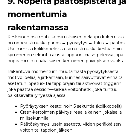
9. Nopeita päätöspisteitä ja
momentumia
rakentamassa
Keskeinen osa mobiili‑ensi­mukaisen pelaajan kokemusta
on nopea silmukka panos → pyöräytys → tulos → päätös.
Useimmissa kolikkopeleissä tämä silmukka kestää noin
kymmenen sekuntia alusta loppuun; crash-peleissä jopa
nopeammin reaaliaikaisen kertoimen päivityksen vuoksi.
Rakentuva momentum muutamasta pyöräytyksestä
motivoi pelaajia jatkamaan, kunnes saavuttavat ennalta
asetetun lopetus- tai tappiorajan tai aktivoivat triggerin,
joka päättää session—selkeä voitonhetki, joka tuntuu
palkitsevalta lyhyessä ajassa.
Pyöräytyksen kesto: noin 5 sekuntia (kolikkopelit).
Crash-kertoimen päivitys: reaaliaikainen, jokaisella
millisekunnilla.
Päätöskynnys: usein asetettu viiden peräkkäisen
voiton tai tappion jälkeen.