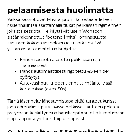
pelaamisesta huolimatta
Vaikka sessiot ovat lyhyitä, profiili korostaa edelleen
riskienhallintaa asettamalla tiukat pelikassan rajat ennen
jokaista sessiota. He käyttävät usein Wonacon
sisäänrakennettua “betting limits” -ominaisuutta—
asettaen kokonaispanoksen rajat, jotka estävät
ylittämästä suunniteltua budjettia.
Ennen sessiota asetettu pelikassan raja
manuaalisesti.
Panos automaattisesti rajoitettu €5:een per
pyöräytys.
Auto‑cashout -triggerit ennalta määritellyissä
kertoimissa (esim. 50x).
Tämä jäsennelty lähestymistapa pitää tunteet kurissa
jopa adrenaliinia pursuavissa hetkissä—auttaen pelaajia
pysymään keskittyneinä hauskanpitoon eikä kiirehtimään
isoja tappioita yrittäen toipua nopeasti.