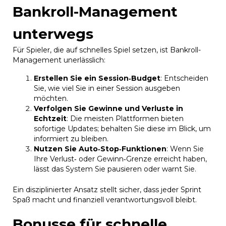
Bankroll-Management
unterwegs
Für Spieler, die auf schnelles Spiel setzen, ist Bankroll-
Management unerlässlich:
Erstellen Sie ein Session‑Budget
: Entscheiden
Sie, wie viel Sie in einer Session ausgeben
möchten.
Verfolgen Sie Gewinne und Verluste in
Echtzeit
: Die meisten Plattformen bieten
sofortige Updates; behalten Sie diese im Blick, um
informiert zu bleiben.
Nutzen Sie Auto‑Stop‑Funktionen
: Wenn Sie
Ihre Verlust‑ oder Gewinn‑Grenze erreicht haben,
lässt das System Sie pausieren oder warnt Sie.
Ein disziplinierter Ansatz stellt sicher, dass jeder Sprint
Spaß macht und finanziell verantwortungsvoll bleibt.
Bonusse für schnelle