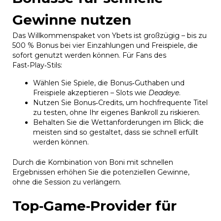
Gewinne nutzen
Das Willkommenspaket von Ybets ist großzügig – bis zu
500 % Bonus bei vier Einzahlungen und Freispiele, die
sofort genutzt werden können. Für Fans des
Fast‑Play‑Stils:
Wählen Sie Spiele, die Bonus‑Guthaben und
Freispiele akzeptieren – Slots wie
Deadeye
.
Nutzen Sie Bonus‑Credits, um hochfrequente Titel
zu testen, ohne Ihr eigenes Bankroll zu riskieren.
Behalten Sie die Wettanforderungen im Blick; die
meisten sind so gestaltet, dass sie schnell erfüllt
werden können.
Durch die Kombination von Boni mit schnellen
Ergebnissen erhöhen Sie die potenziellen Gewinne,
ohne die Session zu verlängern.
Top‑Game‑Provider für