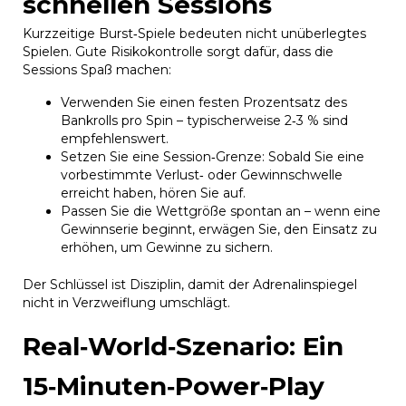
schnellen Sessions
Kurzzeitige Burst‑Spiele bedeuten nicht unüberlegtes
Spielen. Gute Risikokontrolle sorgt dafür, dass die
Sessions Spaß machen:
Verwenden Sie einen festen Prozentsatz des
Bankrolls pro Spin – typischerweise 2‑3 % sind
empfehlenswert.
Setzen Sie eine Session‑Grenze: Sobald Sie eine
vorbestimmte Verlust‑ oder Gewinnschwelle
erreicht haben, hören Sie auf.
Passen Sie die Wettgröße spontan an – wenn eine
Gewinnserie beginnt, erwägen Sie, den Einsatz zu
erhöhen, um Gewinne zu sichern.
Der Schlüssel ist Disziplin, damit der Adrenalinspiegel
nicht in Verzweiflung umschlägt.
Real‑World‑Szenario: Ein
15‑Minuten‑Power‑Play