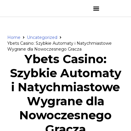
Home
Uncategorized
Ybets Casino: Szybkie Automaty i Natychmiastowe
Wygrane dla Nowoczesnego Gracza
Ybets Casino:
Szybkie Automaty
i Natychmiastowe
Wygrane dla
Nowoczesnego
Gracza