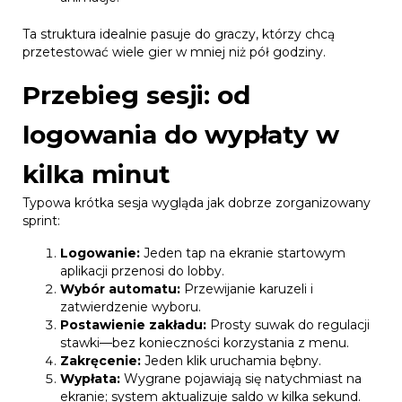
Ta struktura idealnie pasuje do graczy, którzy chcą
przetestować wiele gier w mniej niż pół godziny.
Przebieg sesji: od
logowania do wypłaty w
kilka minut
Typowa krótka sesja wygląda jak dobrze zorganizowany
sprint:
Logowanie:
Jeden tap na ekranie startowym
aplikacji przenosi do lobby.
Wybór automatu:
Przewijanie karuzeli i
zatwierdzenie wyboru.
Postawienie zakładu:
Prosty suwak do regulacji
stawki—bez konieczności korzystania z menu.
Zakręcenie:
Jeden klik uruchamia bębny.
Wypłata:
Wygrane pojawiają się natychmiast na
ekranie; system aktualizuje saldo w kilka sekund.