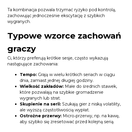
Ta kombinacja pozwala trzymać ryzyko pod kontrolą,
zachowując jednocześnie ekscytację z szybkich
wygranych.
Typowe wzorce zachowań
graczy
Ci, którzy preferują krótkie sesje, często wykazują
następujące zachowania:
Tempo:
Grają w wielu krótkich seriach w ciągu
dnia, zamiast jednej długiej godziny.
Wielkość zakładów:
Małe do średnich stawek,
które pozwalają na szybkie gromadzenie
wygranych lub strat.
Skupienie na serii:
Szukają gier z niską volatility,
ale wyższą częstotliwością wypłat.
Ostrożne przerwy:
Micro‑przerwy, np. na kawę,
aby szybko się zresetować przed kolejną serią.