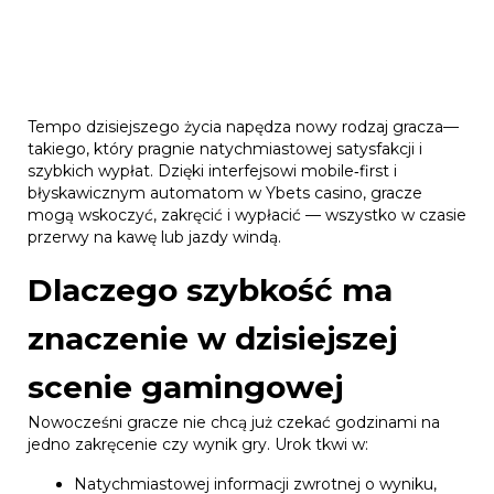
Tempo dzisiejszego życia napędza nowy rodzaj gracza—
takiego, który pragnie natychmiastowej satysfakcji i
szybkich wypłat. Dzięki interfejsowi mobile‑first i
błyskawicznym automatom w Ybets casino, gracze
mogą wskoczyć, zakręcić i wypłacić — wszystko w czasie
przerwy na kawę lub jazdy windą.
Dlaczego szybkość ma
znaczenie w dzisiejszej
scenie gamingowej
Nowocześni gracze nie chcą już czekać godzinami na
jedno zakręcenie czy wynik gry. Urok tkwi w:
Natychmiastowej informacji zwrotnej o wyniku,