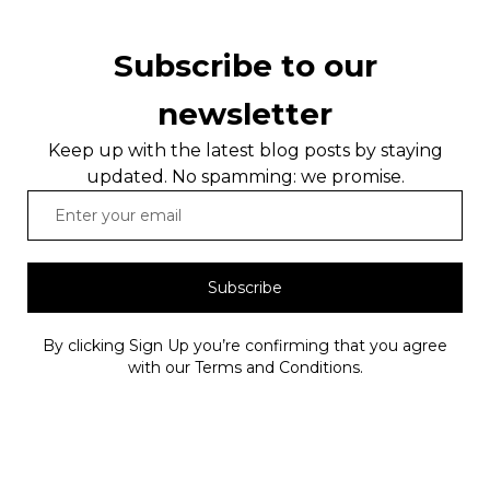
Subscribe to our
newsletter
Keep up with the latest blog posts by staying
updated. No spamming: we promise.
Subscribe
By clicking Sign Up you’re confirming that you agree
with our Terms and Conditions.