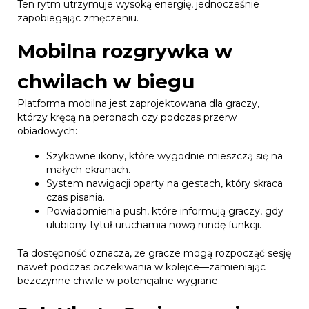
Ten rytm utrzymuje wysoką energię, jednocześnie
zapobiegając zmęczeniu.
Mobilna rozgrywka w
chwilach w biegu
Platforma mobilna jest zaprojektowana dla graczy,
którzy kręcą na peronach czy podczas przerw
obiadowych:
Szykowne ikony, które wygodnie mieszczą się na
małych ekranach.
System nawigacji oparty na gestach, który skraca
czas pisania.
Powiadomienia push, które informują graczy, gdy
ulubiony tytuł uruchamia nową rundę funkcji.
Ta dostępność oznacza, że gracze mogą rozpocząć sesję
nawet podczas oczekiwania w kolejce—zamieniając
bezczynne chwile w potencjalne wygrane.