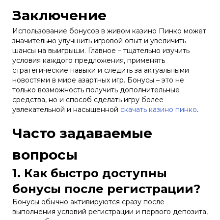
Заключение
Использование бонусов в живом казино Пинко может
значительно улучшить игровой опыт и увеличить
шансы на выигрыши. Главное – тщательно изучить
условия каждого предложения, применять
стратегические навыки и следить за актуальными
новостями в мире азартных игр. Бонусы – это не
только возможность получить дополнительные
средства, но и способ сделать игру более
увлекательной и насыщенной
скачать казино пинко
.
Часто задаваемые
вопросы
1. Как быстро доступны
бонусы после регистрации?
Бонусы обычно активируются сразу после
выполнения условий регистрации и первого депозита,