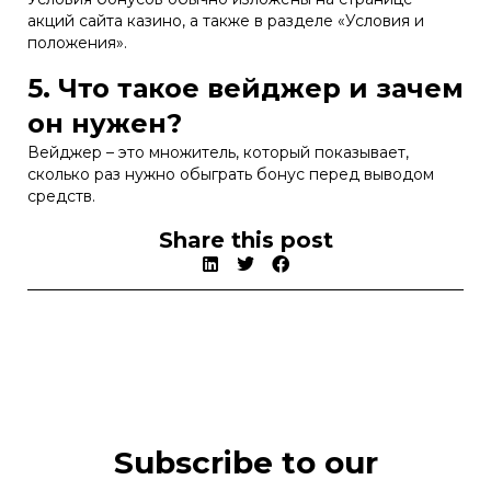
акций сайта казино, а также в разделе «Условия и
положения».
5. Что такое вейджер и зачем
он нужен?
Вейджер – это множитель, который показывает,
сколько раз нужно обыграть бонус перед выводом
средств.
Share this post
Subscribe to our