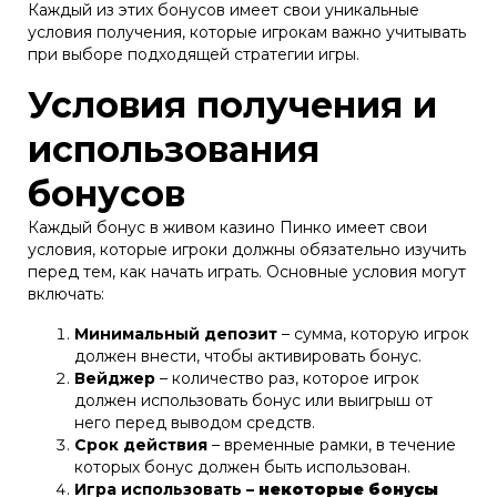
Каждый из этих бонусов имеет свои уникальные
условия получения, которые игрокам важно учитывать
при выборе подходящей стратегии игры.
Условия получения и
использования
бонусов
Каждый бонус в живом казино Пинко имеет свои
условия, которые игроки должны обязательно изучить
перед тем, как начать играть. Основные условия могут
включать:
Минимальный депозит
– сумма, которую игрок
должен внести, чтобы активировать бонус.
Вейджер
– количество раз, которое игрок
должен использовать бонус или выигрыш от
него перед выводом средств.
Срок действия
– временные рамки, в течение
которых бонус должен быть использован.
Игра использовать
– некоторые бонусы