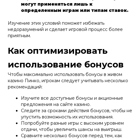
могут применяться лишь к
определенным играм или типам ставок.
Изучение этих условий поможет избежать
недоразумений и сделает игровой процесс более
приятным.
Как оптимизировать
использование бонусов
Чтобы максимально использовать бонусы в живом
казино Пинко, игрокам следует учитывать несколько
рекомендаций:
Изучите все доступные бонусы и акционные
предложения на сайте казино.
Следите за сроками действия бонусов, чтобы не
упустить возможность их использования.
Попробуйте разные игры с высоким уровнем
отдачи, чтобы увеличить шансы на выигрыш.
Сравните несколько бонусов перед тем, как