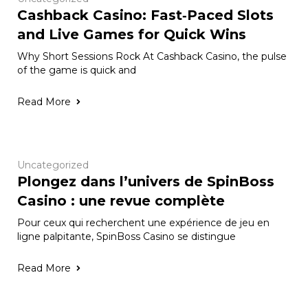
Cashback Casino: Fast‑Paced Slots
and Live Games for Quick Wins
Why Short Sessions Rock At Cashback Casino, the pulse
of the game is quick and
Read More
Uncategorized
Plongez dans l’univers de SpinBoss
Casino : une revue complète
Pour ceux qui recherchent une expérience de jeu en
ligne palpitante, SpinBoss Casino se distingue
Read More