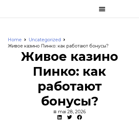
Home
Uncategorized
Живое казино Пинко: как работают бонусы?
Живое казино
Пинко: как
работают
бонусы?
mai 28, 2026