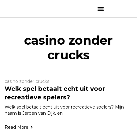
casino zonder
crucks
casino zonder crucks
Welk spel betaalt echt uit voor
recreatieve spelers?
Welk spel betaalt echt uit voor recreatieve spelers? Mijn
naam is Jeroen van Dijk, en
Read More