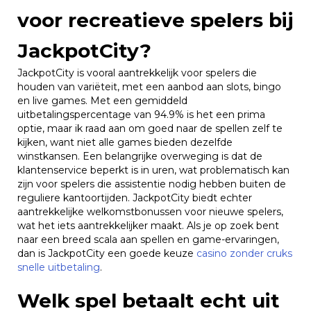
voor recreatieve spelers bij
JackpotCity?
JackpotCity is vooral aantrekkelijk voor spelers die
houden van variëteit, met een aanbod aan slots, bingo
en live games. Met een gemiddeld
uitbetalingspercentage van 94.9% is het een prima
optie, maar ik raad aan om goed naar de spellen zelf te
kijken, want niet alle games bieden dezelfde
winstkansen. Een belangrijke overweging is dat de
klantenservice beperkt is in uren, wat problematisch kan
zijn voor spelers die assistentie nodig hebben buiten de
reguliere kantoortijden. JackpotCity biedt echter
aantrekkelijke welkomstbonussen voor nieuwe spelers,
wat het iets aantrekkelijker maakt. Als je op zoek bent
naar een breed scala aan spellen en game-ervaringen,
dan is JackpotCity een goede keuze
casino zonder cruks
snelle uitbetaling
.
Welk spel betaalt echt uit