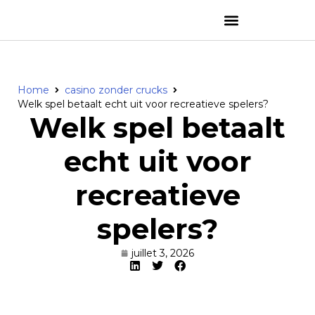
Home
casino zonder crucks
Welk spel betaalt echt uit voor recreatieve spelers?
Welk spel betaalt
echt uit voor
recreatieve
spelers?
juillet 3, 2026