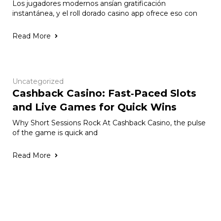
Los jugadores modernos ansían gratificación
instantánea, y el roll dorado casino app ofrece eso con
Read More
Uncategorized
Cashback Casino: Fast‑Paced Slots
and Live Games for Quick Wins
Why Short Sessions Rock At Cashback Casino, the pulse
of the game is quick and
Read More