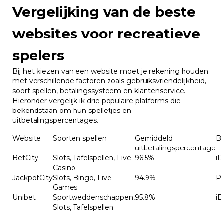
Vergelijking van de beste
websites voor recreatieve
spelers
Bij het kiezen van een website moet je rekening houden
met verschillende factoren zoals gebruiksvriendelijkheid,
soort spellen, betalingssysteem en klantenservice.
Hieronder vergelijk ik drie populaire platforms die
bekendstaan om hun spelletjes en
uitbetalingspercentages.
Website
Soorten spellen
Gemiddeld
B
uitbetalingspercentage
BetCity
Slots, Tafelspellen, Live
96.5%
i
Casino
JackpotCity
Slots, Bingo, Live
94.9%
P
Games
Unibet
Sportweddenschappen,
95.8%
i
Slots, Tafelspellen