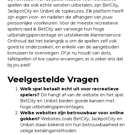
spellen die ook echte winsten uitbetalen, zijn BetCity,
JackpotCity en Unibet de topkeuzes. Elk platform heeft
zijn eigen voor- en nadelen die afhangen van jouw
persoonlijke voorkeuren. Voor de meeste recreatieve
spelers raad ik BetCity aan vanwege hun hoge
uitbetalingspercentage en uitstekende klantenservice.
Onthoud dat het belangrijk is om de spellen zelf ook
goed te onderzoeken, en enkele van de aangeboden
bonussen te overwegen. Of je nu houdt van slots,
tafelspellen of live casino-ervaringen, er is zeker iets dat
bij jou past!
Veelgestelde Vragen
Welk spel betaalt echt uit voor recreatieve
spelers?
Dit hangt af van de website en het spel.
BetCity en Unibet bieden goede kansen met
hoge uitbetalingspercentages.
Welke websites zijn betrouwbaar voor online
gokken?
Websites zoals BetCity, JackpotCity en
Unibet staan bekend om hun betrouwbaarheid en
veilige betalingsmethoden.